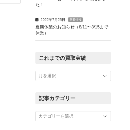
た！
2022年7月25日
新着情報
夏期休業のお知らせ（8/11〜8/15まで
休業）
これまでの買取実績
こ
れ
ま
で
の
記事カテゴリー
買
取
記
実
事
績
カ
テ