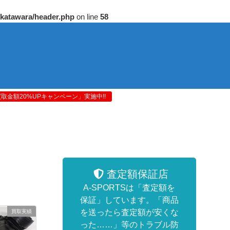
/katawara/header.php
on line
58
金額20%UPキャンペーン」実施中!!
査定額保証店
A-SPORTSは「査定額を
保証」しています。「商品
を送ったら査定額が安くな
買取実績
った……」等のトラブル防