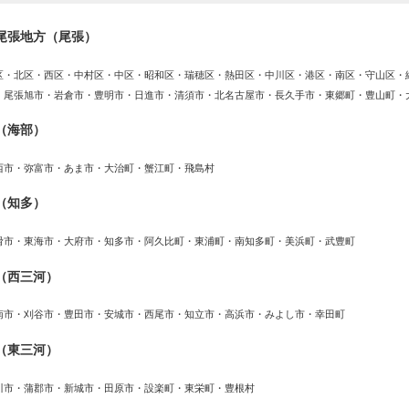
尾張地方（尾張）
区・北区・西区・中村区・中区・昭和区・瑞穂区・熱田区・中川区・港区・南区・守山区・
・尾張旭市・岩倉市・豊明市・日進市・清須市・北名古屋市・長久手市・東郷町・豊山町・
（海部）
西市・弥富市・あま市・大治町・蟹江町・飛島村
（知多）
滑市・東海市・大府市・知多市・阿久比町・東浦町・南知多町・美浜町・武豊町
（西三河）
南市・刈谷市・豊田市・安城市・西尾市・知立市・高浜市・みよし市・幸田町
（東三河）
川市・蒲郡市・新城市・田原市・設楽町・東栄町・豊根村