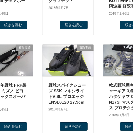
nox チェアホー
グラフテッド
BUTTERFL
ニ
阿波羅 紅双
2018年1月7日
1月8日
2018年1月6日
続きを読む
続きを読む
続き
買取実績
買取実績
年野球 FRP製
野球スパイクシュー
軟式野球用
 ミズノ ビヨ
ズ SSK マキシライ
ャーギア 3
マックスオーバ
トV-SL プロエッジ
ハタケヤマ C
ENSL6120 27.5cm
N17SI マス
ス プロテク
1月5日
2018年1月4日
2018年1月3日
続きを読む
続きを読む
続き