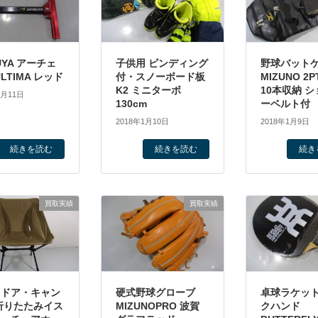
UYA アーチェ
子供用 ビンディング
野球バット
LTIMA レッド
付・スノーボード板
MIZUNO 2PT
K2 ミニターボ
10本収納 
1月11日
130cm
ーベルト付
2018年1月10日
2018年1月9日
続きを読む
続きを読む
続き
買取実績
買取実績
トドア・キャン
硬式野球グローブ
卓球ラケット
折りたたみイス
MIZUNOPRO 波賀
クハンド