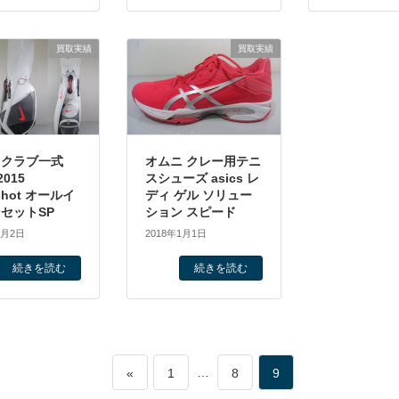
買取実績
買取実績
フクラブ一式
オムニ クレー用テニ
2015
スシューズ asics レ
gshot オールイ
ディ ゲル ソリュー
セットSP
ション スピード
1月2日
2018年1月1日
続きを読む
続きを読む
ペ
…
ペ
ペ
«
1
8
9