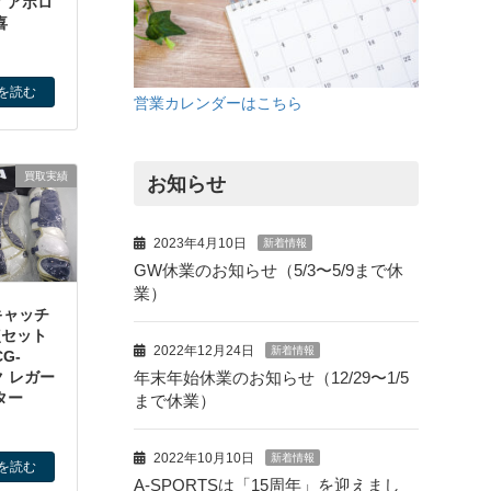
Y アポロ
喜
を読む
営業カレンダーはこちら
買取実績
お知らせ
2023年4月10日
新着情報
GW休業のお知らせ（5/3〜5/9まで休
業）
キャッチ
点セット
2022年12月24日
新着情報
G-
ク レガー
年末年始休業のお知らせ（12/29〜1/5
ター
まで休業）
2022年10月10日
新着情報
を読む
A-SPORTSは「15周年」を迎えまし