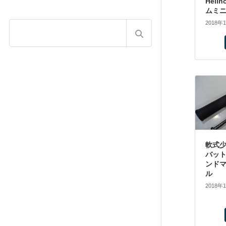
Heli
ムミ
2018年
軟式少
バット
ンド
ル
2018年