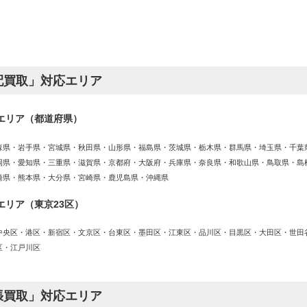
ー
ー
ー
ジ
ジ
ジ
配買取」対応エリア
エリア（都道府県）
森県・岩手県・宮城県・秋田県・山形県・福島県・茨城県・栃木県・群馬県・埼玉県・千葉
岡県・愛知県・三重県・滋賀県・京都府・大阪府・兵庫県・奈良県・和歌山県・鳥取県・島
崎県・熊本県・大分県・宮崎県・鹿児島県・沖縄県
エリア（東京23区）
中央区・港区・新宿区・文京区・台東区・墨田区・江東区・品川区・目黒区・大田区・世田
区・江戸川区
張買取」対応エリア