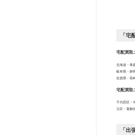
稿
の
ペ
「宅
ー
ジ
宅配買取
送
北海道・青
岐阜県・静
り
佐賀県・長
宅配買取
千代田区・
立区・葛飾
「出