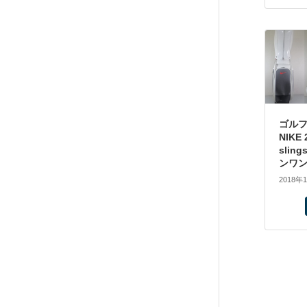
ゴル
NIKE 
slin
ンワン
2018年
投