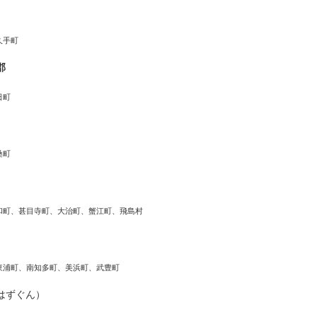
久手町
郡
日町
桑町
和町、甚目寺町、大治町、蟹江町、飛島村
東浦町、南知多町、美浜町、武豊町
はずぐん）