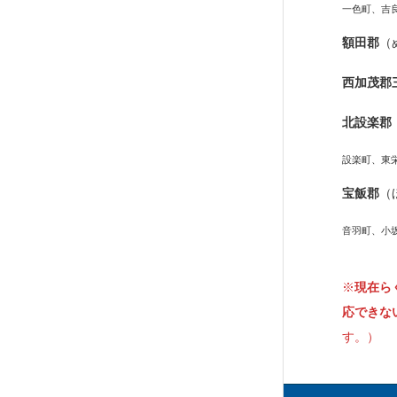
一色町、吉
額田郡
（
西加茂郡
北設楽郡
設楽町、東
宝飯郡
（
音羽町、小
※
現在ら
応できな
す。）