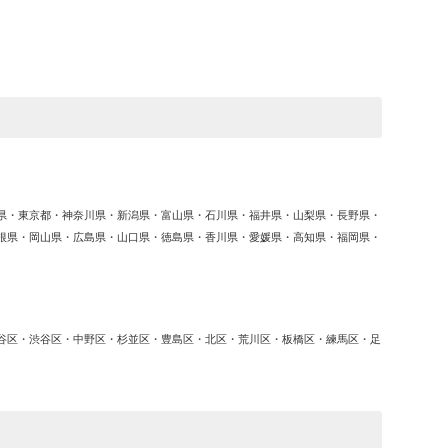
ゴ
リ
ー
県・東京都・神奈川県・新潟県・富山県・石川県・福井県・山梨県・長野県・
根県・岡山県・広島県・山口県・徳島県・香川県・愛媛県・高知県・福岡県・
谷区・渋谷区・中野区・杉並区・豊島区・北区・荒川区・板橋区・練馬区・足