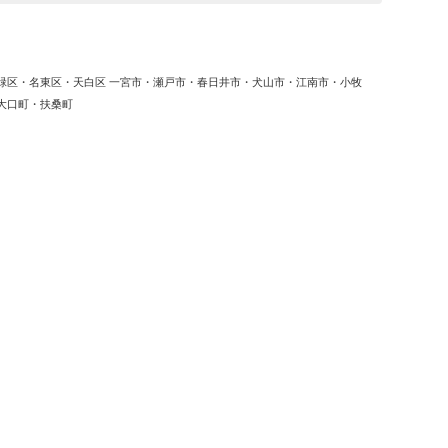
緑区・名東区・天白区 一宮市・瀬戸市・春日井市・犬山市・江南市・小牧
大口町・扶桑町