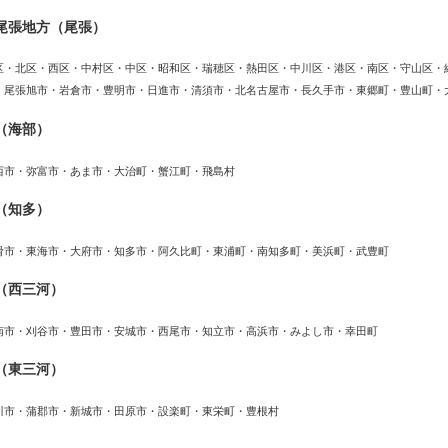
尾張地方（尾張）
区・北区・西区・中村区・中区・昭和区・瑞穂区・熱田区・中川区・港区・南区・守山区・
・尾張旭市・岩倉市・豊明市・日進市・清須市・北名古屋市・長久手市・東郷町・豊山町・
（海部）
西市・弥富市・あま市・大治町・蟹江町・飛島村
（知多）
滑市・東海市・大府市・知多市・阿久比町・東浦町・南知多町・美浜町・武豊町
（西三河）
南市・刈谷市・豊田市・安城市・西尾市・知立市・高浜市・みよし市・幸田町
（東三河）
川市・蒲郡市・新城市・田原市・設楽町・東栄町・豊根村