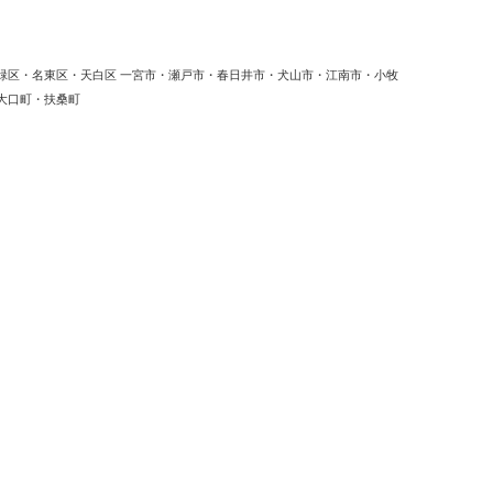
緑区・名東区・天白区 一宮市・瀬戸市・春日井市・犬山市・江南市・小牧
大口町・扶桑町