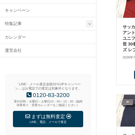
キャンペーン
特集記事
サッカ
アント
カレンダー
ユニフ
世 30
ズ レ
運営会社
2026年
「LINE・メール査定金額10％UPキャンペー
ン」はお電話での査定は対象外となります。
0120-83-3200
受付日時：火曜日～土曜日10：00～15：00（臨時
休業有り・営業カレンダーをご確認ください）
まずは無料査定
LINE、電話、メールで査定