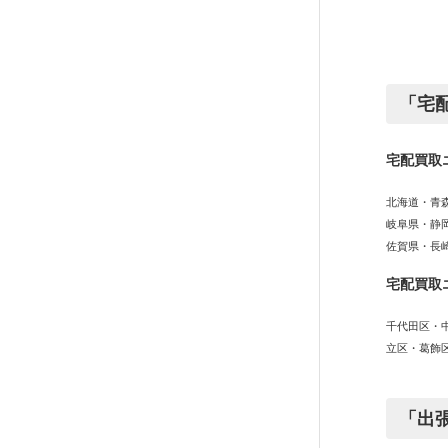
り
「宅
宅配買取
北海道・青
岐阜県・静
佐賀県・長
宅配買取
千代田区・
立区・葛飾
「出