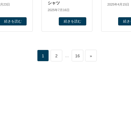
シャツ
7月23日
2025年4月15日
2025年7月16日
続きを読む
続きを読む
続き
ペ
ペ
…
ペ
1
2
16
»
ー
ー
ー
ジ
ジ
ジ