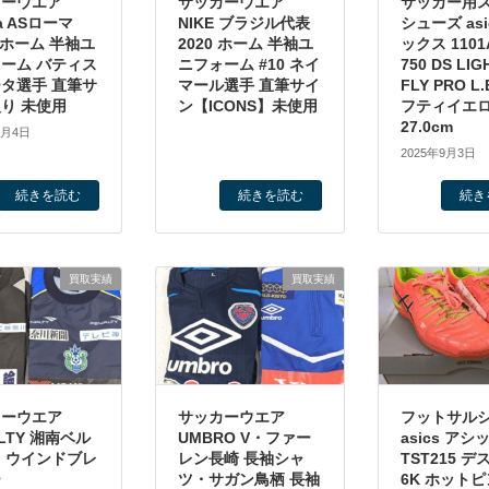
カーウエア
サッカーウエア
サッカー用
a ASローマ
NIKE ブラジル代表
シューズ asi
1 ホーム 半袖ユ
2020 ホーム 半袖ユ
ックス 1101A
ーム バティス
ニフォーム #10 ネイ
750 DS LIG
タ選手 直筆サ
マール選手 直筆サイ
FLY PRO L.
り 未使用
ン【ICONS】未使用
フティイエ
27.0cm
2月4日
2025年9月3日
続きを読む
続きを読む
続き
買取実績
買取実績
カーウエア
サッカーウエア
フットサル
ALTY 湘南ベル
UMBRO V・ファー
asics アシ
 ウインドブレ
レン長崎 長袖シャ
TST215 
ー
ツ・サガン鳥栖 長袖
6K ホット