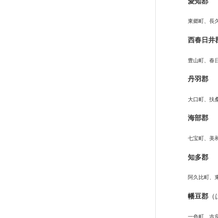
愛知郡
東郷町、長
西春日井
豊山町、春
丹羽郡
大口町、扶
海部郡
七宝町、美
知多郡
阿久比町、
幡豆郡
（
一色町、吉