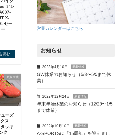
スパイク
cs アシ
037-
HT X-
E. セー
営業カレンダーはこちら
ロー
お知らせ
を読む
2023年4月10日
新着情報
GW休業のお知らせ（5/3〜5/9まで休
買取実績
業）
2022年12月24日
新着情報
年末年始休業のお知らせ（12/29〜1/5
まで休業）
シューズ
ックス
2022年10月10日
デスタッキ
新着情報
ピンク
A-SPORTSは「15周年」を迎えまし