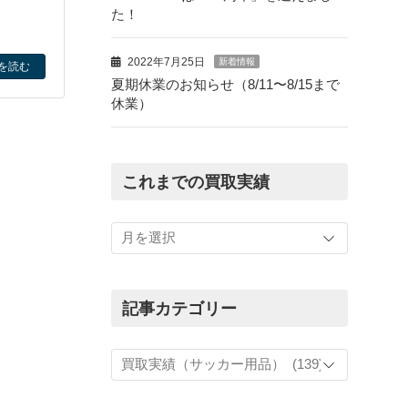
た！
2022年7月25日
新着情報
を読む
夏期休業のお知らせ（8/11〜8/15まで
休業）
これまでの買取実績
こ
れ
ま
で
の
記事カテゴリー
買
取
記
実
事
績
カ
テ