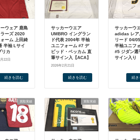
ーウェア 鹿島
サッカーウエア
サッカーウ
ラーズ 2020
UMBRO イングラン
adidas レ
ォーム 上田綺
ド代表 2004年 半袖
リード 04/0
番 半袖 Lサイ
ユニフォーム #7 デ
半袖ユニフ
プリカ
ビッド・ベッカム 直
#5 ジダン選
筆サイン入【ACA】
サイン入り
7月22日
2026年2月21日
続きを読む
続きを読む
続き
買取実績
買取実績