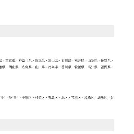
ゴ
リ
ー
県・東京都・神奈川県・新潟県・富山県・石川県・福井県・山梨県・長野県・
根県・岡山県・広島県・山口県・徳島県・香川県・愛媛県・高知県・福岡県・
谷区・渋谷区・中野区・杉並区・豊島区・北区・荒川区・板橋区・練馬区・足