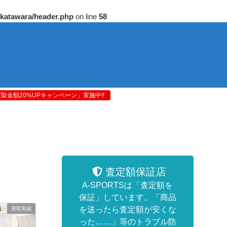
/katawara/header.php
on line
58
金額20%UPキャンペーン」実施中!!
査定額保証店
A-SPORTSは「査定額を
保証」しています。「商品
を送ったら査定額が安くな
買取実績
った……」等のトラブル防