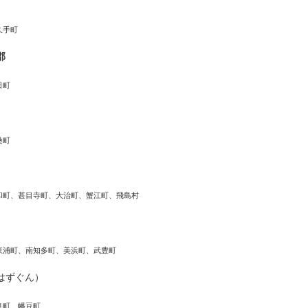
久手町
郡
日町
桑町
和町、甚目寺町、大治町、蟹江町、飛島村
東浦町、南知多町、美浜町、武豊町
はずぐん）
良町、幡豆町