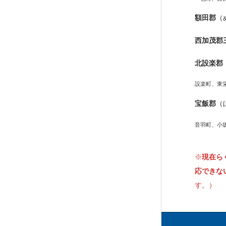
額田郡
（
西加茂郡
北設楽郡
設楽町、東
宝飯郡
（
音羽町、小
※
現在ら
応できな
す。）