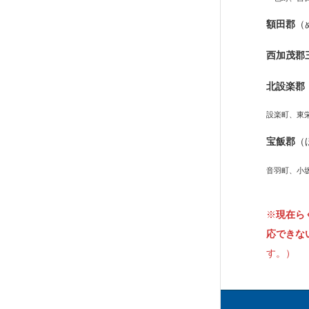
額田郡
（
西加茂郡
北設楽郡
設楽町、東
宝飯郡
（
音羽町、小
※
現在ら
応できな
す。）