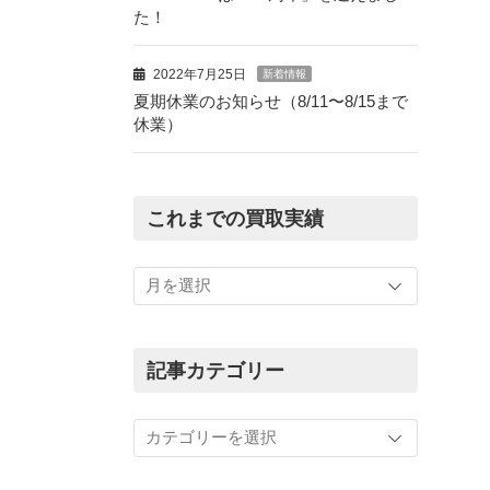
た！
2022年7月25日
新着情報
夏期休業のお知らせ（8/11〜8/15まで
休業）
これまでの買取実績
こ
れ
ま
で
の
記事カテゴリー
買
取
記
実
事
績
カ
テ