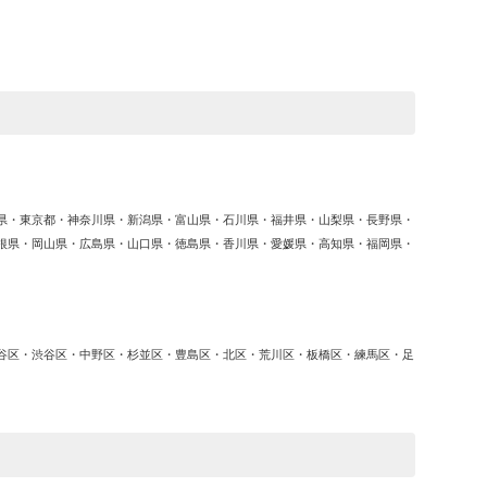
ゴ
リ
ー
県・東京都・神奈川県・新潟県・富山県・石川県・福井県・山梨県・長野県・
根県・岡山県・広島県・山口県・徳島県・香川県・愛媛県・高知県・福岡県・
谷区・渋谷区・中野区・杉並区・豊島区・北区・荒川区・板橋区・練馬区・足