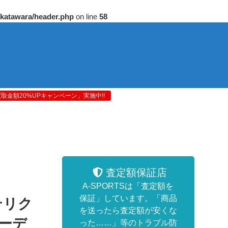
/katawara/header.php
on line
58
金額20%UPキャンペーン」実施中!!
査定額保証店
A-SPORTSは「査定額を
保証」しています。「商品
テリク
を送ったら査定額が安くな
フーデ
った……」等のトラブル防