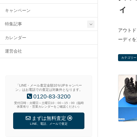
ィ
キャンペーン
特集記事
アウトドア
カレンダー
ーディを
運営会社
カテゴリー
「LINE・メール査定金額10％UPキャンペー
ン」はお電話での査定は対象外となります。
0120-83-3200
受付日時：火曜日～土曜日10：00～15：00（臨時
休業有り・営業カレンダーをご確認ください）
まずは無料査定
LINE、電話、メールで査定