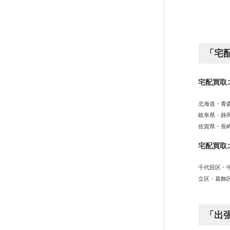
「宅
宅配買取
北海道・青
岐阜県・静
佐賀県・長
宅配買取
千代田区・
立区・葛飾
「出