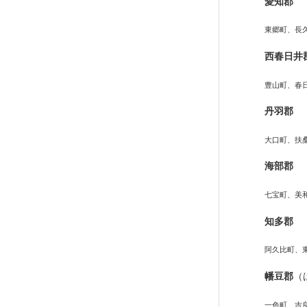
愛知郡
東郷町、長
西春日井
豊山町、春
丹羽郡
大口町、扶
海部郡
七宝町、美
知多郡
阿久比町、
幡豆郡
（
一色町、吉