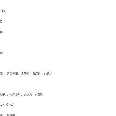
久手町
郡
日町
桑町
和町、甚目寺町、大治町、蟹江町、飛島村
東浦町、南知多町、美浜町、武豊町
はずぐん）
良町、幡豆町