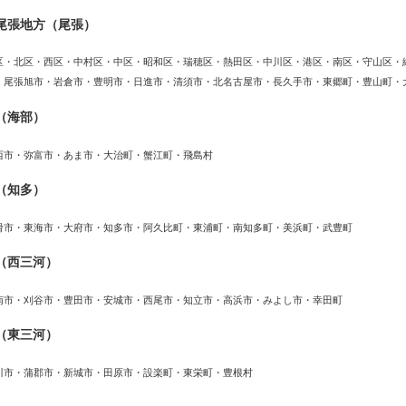
尾張地方（尾張）
区・北区・西区・中村区・中区・昭和区・瑞穂区・熱田区・中川区・港区・南区・守山区・
・尾張旭市・岩倉市・豊明市・日進市・清須市・北名古屋市・長久手市・東郷町・豊山町・
（海部）
西市・弥富市・あま市・大治町・蟹江町・飛島村
（知多）
滑市・東海市・大府市・知多市・阿久比町・東浦町・南知多町・美浜町・武豊町
（西三河）
南市・刈谷市・豊田市・安城市・西尾市・知立市・高浜市・みよし市・幸田町
（東三河）
川市・蒲郡市・新城市・田原市・設楽町・東栄町・豊根村