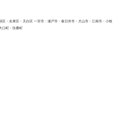
緑区・名東区・天白区 一宮市・瀬戸市・春日井市・犬山市・江南市・小牧
大口町・扶桑町