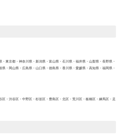
ゴ
リ
ー
県・東京都・神奈川県・新潟県・富山県・石川県・福井県・山梨県・長野県・
根県・岡山県・広島県・山口県・徳島県・香川県・愛媛県・高知県・福岡県・
谷区・渋谷区・中野区・杉並区・豊島区・北区・荒川区・板橋区・練馬区・足