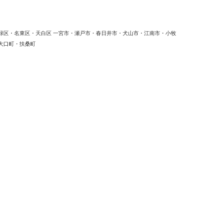
緑区・名東区・天白区 一宮市・瀬戸市・春日井市・犬山市・江南市・小牧
大口町・扶桑町