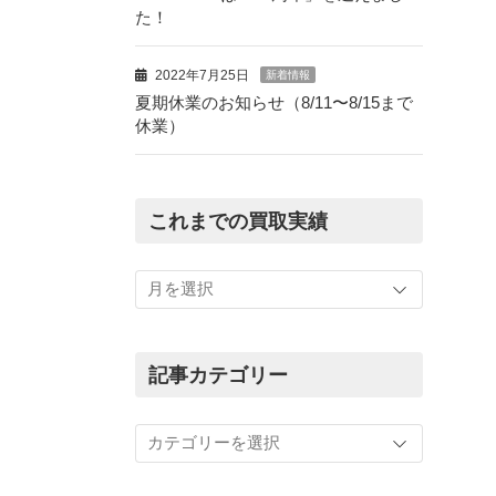
た！
2022年7月25日
新着情報
夏期休業のお知らせ（8/11〜8/15まで
休業）
これまでの買取実績
こ
れ
ま
で
の
記事カテゴリー
買
取
記
実
事
績
カ
テ