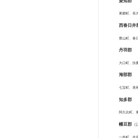
愛知郡
東郷町、長
西春日井
豊山町、春
丹羽郡
大口町、扶
海部郡
七宝町、美
知多郡
阿久比町、
幡豆郡
（
一色町、吉