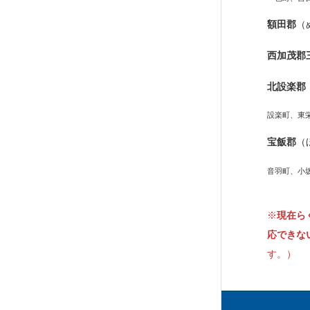
額田郡
（
西加茂郡
北設楽郡
設楽町、東
宝飯郡
（
音羽町、小
※
現在ら
応できな
す。）