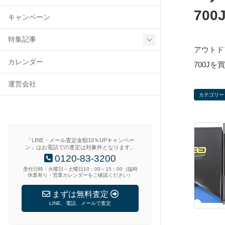
700
キャンペーン
特集記事
アウトドア
カレンダー
700J
運営会社
カテゴリー
「LINE・メール査定金額10％UPキャンペー
ン」はお電話での査定は対象外となります。
0120-83-3200
受付日時：火曜日～土曜日10：00～15：00（臨時
休業有り・営業カレンダーをご確認ください）
まずは無料査定
LINE、電話、メールで査定