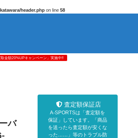
/katawara/header.php
on line
58
金額20%UPキャンペーン」実施中!!
査定額保証店
A-SPORTSは「査定額を
保証」しています。「商品
ツーバ
を送ったら査定額が安くな
-
った……」等のトラブル防