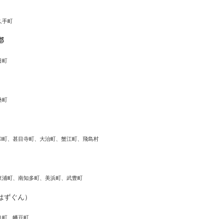
久手町
郡
日町
桑町
和町、甚目寺町、大治町、蟹江町、飛島村
東浦町、南知多町、美浜町、武豊町
はずぐん）
良町、幡豆町