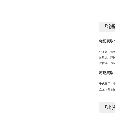
「宅
宅配買取
北海道・青
岐阜県・静
佐賀県・長
宅配買取
千代田区・
立区・葛飾
「出