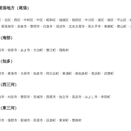
尾張地方（尾張）
区・北区・西区・中村区・中区・昭和区・瑞穂区・熱田区・中川区・港区・南区・守山区・
・尾張旭市・岩倉市・豊明市・日進市・清須市・北名古屋市・長久手市・東郷町・豊山町・
（海部）
西市・弥富市・あま市・大治町・蟹江町・飛島村
（知多）
滑市・東海市・大府市・知多市・阿久比町・東浦町・南知多町・美浜町・武豊町
（西三河）
南市・刈谷市・豊田市・安城市・西尾市・知立市・高浜市・みよし市・幸田町
（東三河）
川市・蒲郡市・新城市・田原市・設楽町・東栄町・豊根村