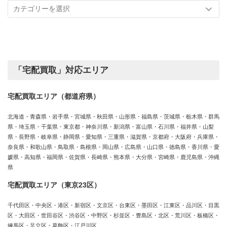
事
実
カ
績
テ
ゴ
リ
ー
「宅配買取」対応エリア
宅配買取エリア（都道府県）
北海道・青森県・岩手県・宮城県・秋田県・山形県・福島県・茨城県・栃木県・群馬
県・埼玉県・千葉県・東京都・神奈川県・新潟県・富山県・石川県・福井県・山梨
県・長野県・岐阜県・静岡県・愛知県・三重県・滋賀県・京都府・大阪府・兵庫県・
奈良県・和歌山県・鳥取県・島根県・岡山県・広島県・山口県・徳島県・香川県・愛
媛県・高知県・福岡県・佐賀県・長崎県・熊本県・大分県・宮崎県・鹿児島県・沖縄
県
宅配買取エリア（東京23区）
千代田区・中央区・港区・新宿区・文京区・台東区・墨田区・江東区・品川区・目黒
区・大田区・世田谷区・渋谷区・中野区・杉並区・豊島区・北区・荒川区・板橋区・
練馬区・足立区・葛飾区・江戸川区