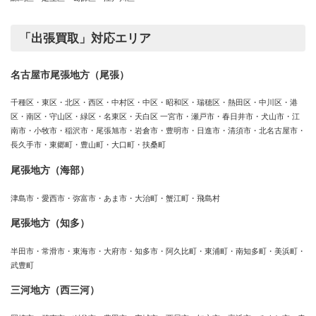
「出張買取」対応エリア
名古屋市尾張地方（尾張）
千種区・東区・北区・西区・中村区・中区・昭和区・瑞穂区・熱田区・中川区・港
区・南区・守山区・緑区・名東区・天白区 一宮市・瀬戸市・春日井市・犬山市・江
南市・小牧市・稲沢市・尾張旭市・岩倉市・豊明市・日進市・清須市・北名古屋市・
長久手市・東郷町・豊山町・大口町・扶桑町
尾張地方（海部）
津島市・愛西市・弥富市・あま市・大治町・蟹江町・飛島村
尾張地方（知多）
半田市・常滑市・東海市・大府市・知多市・阿久比町・東浦町・南知多町・美浜町・
武豊町
三河地方（西三河）