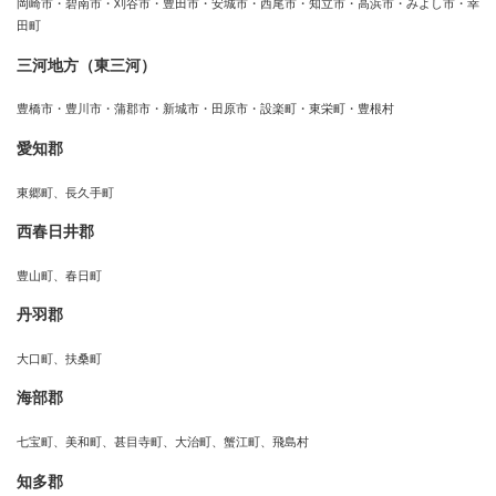
岡崎市・碧南市・刈谷市・豊田市・安城市・西尾市・知立市・高浜市・みよし市・幸
田町
三河地方（東三河）
豊橋市・豊川市・蒲郡市・新城市・田原市・設楽町・東栄町・豊根村
愛知郡
東郷町、長久手町
西春日井郡
豊山町、春日町
丹羽郡
大口町、扶桑町
海部郡
七宝町、美和町、甚目寺町、大治町、蟹江町、飛島村
知多郡