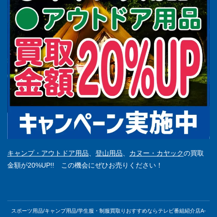
キャンプ・アウトドア用品
、
登山用品
、
カヌー・カヤック
の買取
金額が20%UP!! この機会にぜひお売りください！
スポーツ用品/キャンプ用品/学生服・制服買取りおすすめならテレビ番組紹介店A-