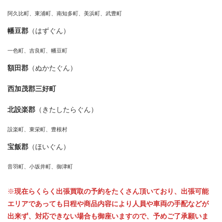
阿久比町、東浦町、南知多町、美浜町、武豊町
幡豆郡
（はずぐん）
一色町、吉良町、幡豆町
額田郡
（ぬかたぐん）
西加茂郡三好町
北設楽郡
（きたしたらぐん）
設楽町、東栄町、豊根村
宝飯郡
（ほいぐん）
音羽町、小坂井町、御津町
※
現在らくらく出張買取の予約をたくさん頂いており、出張可能
エリアであっても日程や商品内容により人員や車両の手配などが
出来ず、対応できない場合も御座いますので、予めご了承願いま