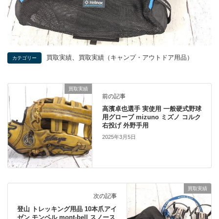
、
買取実績
買取実績（キャンプ・アウトドア用品）
カテゴリー
買取実績
前の記事
高濱卓也選手 実使用 一般硬式野球
用グローブ mizuno ミズノ コルク
右投げ 外野手用
2025年3月5日
買取実績
次の記事
登山 トレッキング用品 10本爪アイ
ゼン モンベル mont-bell スノース