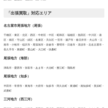
「出張買取」対応エリア
名古屋市尾張地方（尾張）
千種区・東区・北区・西区・中村区・中区・昭和区・瑞穂区・熱田区・中川区・港
区・南区・守山区・緑区・名東区・天白区 一宮市・瀬戸市・春日井市・犬山市・江
南市・小牧市・稲沢市・尾張旭市・岩倉市・豊明市・日進市・清須市・北名古屋市・
長久手市・東郷町・豊山町・大口町・扶桑町
尾張地方（海部）
津島市・愛西市・弥富市・あま市・大治町・蟹江町・飛島村
尾張地方（知多）
半田市・常滑市・東海市・大府市・知多市・阿久比町・東浦町・南知多町・美浜町・
武豊町
三河地方（西三河）