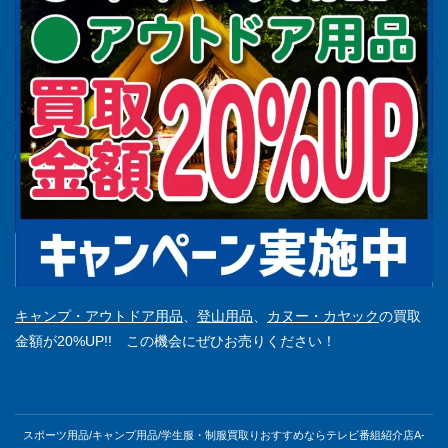
キャンプ・アウトドア用品
、
登山用品
、
カヌー・カヤック
の買取
金額が20%UP!! この機会にぜひお売りください！
スポーツ用品/キャンプ用品/学生服・制服買取りおすすめならテレビ番組紹介店A-