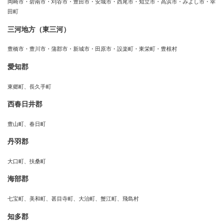
岡崎市・碧南市・刈谷市・豊田市・安城市・西尾市・知立市・高浜市・みよし市・幸
田町
三河地方（東三河）
豊橋市・豊川市・蒲郡市・新城市・田原市・設楽町・東栄町・豊根村
愛知郡
東郷町、長久手町
西春日井郡
豊山町、春日町
丹羽郡
大口町、扶桑町
海部郡
七宝町、美和町、甚目寺町、大治町、蟹江町、飛島村
知多郡