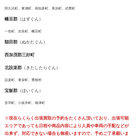
阿久比町、東浦町、南知多町、美浜町、武豊町
幡豆郡
（はずぐん）
一色町、吉良町、幡豆町
額田郡
（ぬかたぐん）
西加茂郡三好町
北設楽郡
（きたしたらぐん）
設楽町、東栄町、豊根村
宝飯郡
（ほいぐん）
音羽町、小坂井町、御津町
※
現在らくらく出張買取の予約をたくさん頂いており、出張可能
エリアであっても日程や商品内容により人員や車両の手配などが
出来ず、対応できない場合も御座いますので、予めご了承願いま