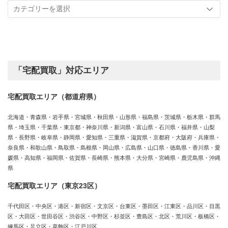
事
実
カ
績
テ
ゴ
リ
ー
「宅配買取」対応エリア
宅配買取エリア（都道府県）
北海道・青森県・岩手県・宮城県・秋田県・山形県・福島県・茨城県・栃木県・群馬
県・埼玉県・千葉県・東京都・神奈川県・新潟県・富山県・石川県・福井県・山梨
県・長野県・岐阜県・静岡県・愛知県・三重県・滋賀県・京都府・大阪府・兵庫県・
奈良県・和歌山県・鳥取県・島根県・岡山県・広島県・山口県・徳島県・香川県・愛
媛県・高知県・福岡県・佐賀県・長崎県・熊本県・大分県・宮崎県・鹿児島県・沖縄
県
宅配買取エリア（東京23区）
千代田区・中央区・港区・新宿区・文京区・台東区・墨田区・江東区・品川区・目黒
区・大田区・世田谷区・渋谷区・中野区・杉並区・豊島区・北区・荒川区・板橋区・
練馬区・足立区・葛飾区・江戸川区