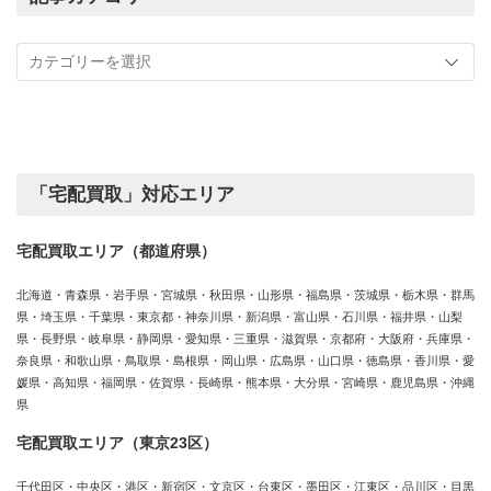
買
記
取
事
実
カ
績
テ
ゴ
リ
ー
「宅配買取」対応エリア
宅配買取エリア（都道府県）
北海道・青森県・岩手県・宮城県・秋田県・山形県・福島県・茨城県・栃木県・群馬
県・埼玉県・千葉県・東京都・神奈川県・新潟県・富山県・石川県・福井県・山梨
県・長野県・岐阜県・静岡県・愛知県・三重県・滋賀県・京都府・大阪府・兵庫県・
奈良県・和歌山県・鳥取県・島根県・岡山県・広島県・山口県・徳島県・香川県・愛
媛県・高知県・福岡県・佐賀県・長崎県・熊本県・大分県・宮崎県・鹿児島県・沖縄
県
宅配買取エリア（東京23区）
千代田区・中央区・港区・新宿区・文京区・台東区・墨田区・江東区・品川区・目黒