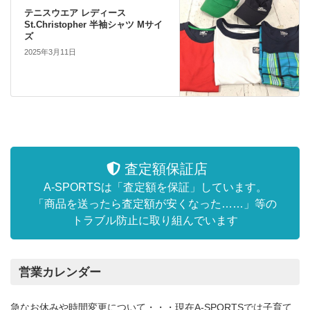
テニスウエア レディース
St.Christopher 半袖シャツ Mサイ
ズ
2025年3月11日
査定額保証店
A-SPORTSは「査定額を保証」しています。
「商品を送ったら査定額が安くなった……」等の
トラブル防止に取り組んでいます
営業カレンダー
急なお休みや時間変更について・・・現在A-SPORTSでは子育て