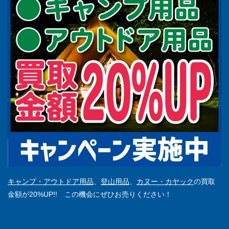
キャンプ・アウトドア用品
、
登山用品
、
カヌー・カヤック
の買取
金額が20%UP!! この機会にぜひお売りください！