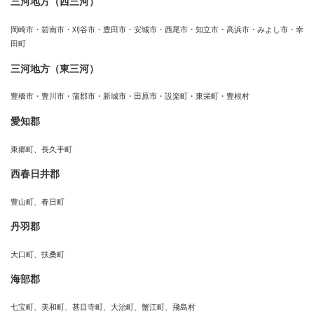
三河地方（西三河）
岡崎市・碧南市・刈谷市・豊田市・安城市・西尾市・知立市・高浜市・みよし市・幸
田町
三河地方（東三河）
豊橋市・豊川市・蒲郡市・新城市・田原市・設楽町・東栄町・豊根村
愛知郡
東郷町、長久手町
西春日井郡
豊山町、春日町
丹羽郡
大口町、扶桑町
海部郡
七宝町、美和町、甚目寺町、大治町、蟹江町、飛島村