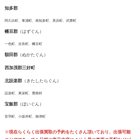
知多郡
阿久比町、東浦町、南知多町、美浜町、武豊町
幡豆郡
（はずぐん）
一色町、吉良町、幡豆町
額田郡
（ぬかたぐん）
西加茂郡三好町
北設楽郡
（きたしたらぐん）
設楽町、東栄町、豊根村
宝飯郡
（ほいぐん）
音羽町、小坂井町、御津町
※
現在らくらく出張買取の予約をたくさん頂いており、出張可能