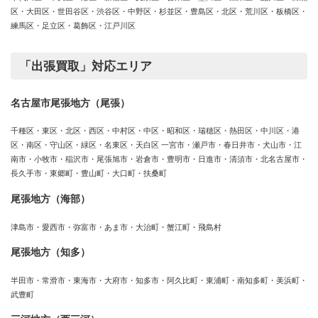
区・大田区・世田谷区・渋谷区・中野区・杉並区・豊島区・北区・荒川区・板橋区・
練馬区・足立区・葛飾区・江戸川区
「出張買取」対応エリア
名古屋市尾張地方（尾張）
千種区・東区・北区・西区・中村区・中区・昭和区・瑞穂区・熱田区・中川区・港
区・南区・守山区・緑区・名東区・天白区 一宮市・瀬戸市・春日井市・犬山市・江
南市・小牧市・稲沢市・尾張旭市・岩倉市・豊明市・日進市・清須市・北名古屋市・
長久手市・東郷町・豊山町・大口町・扶桑町
尾張地方（海部）
津島市・愛西市・弥富市・あま市・大治町・蟹江町・飛島村
尾張地方（知多）
半田市・常滑市・東海市・大府市・知多市・阿久比町・東浦町・南知多町・美浜町・
武豊町