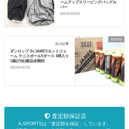
ームアップスリーピングバッグカ
バー
2021年4月5日
買取実績
次の記事
ダンロップ St.JAMESセントジェ
ーム テニスボール5ダース 4球入り
1箱(15缶)新品未開封
2021年4月7日
査定額保証店
A-SPORTSは「査定額を保証」しています。