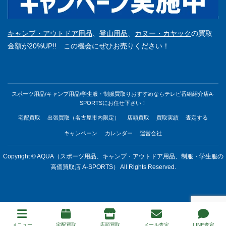
キャンプ・アウトドア用品
、
登山用品
、
カヌー・カヤック
の買取
金額が20%UP!! この機会にぜひお売りください！
スポーツ用品/キャンプ用品/学生服・制服買取りおすすめならテレビ番組紹介店A-
SPORTSにお任せ下さい！
宅配買取
出張買取（名古屋市内限定）
店頭買取
買取実績
査定する
キャンペーン
カレンダー
運営会社
Copyright © AQUA（スポーツ用品、キャンプ・アウトドア用品、制服・学生服の
高価買取店 A-SPORTS） All Rights Reserved.
メニュー
宅配買取
店頭買取
メール査定
LINE査定