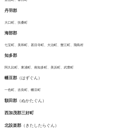
丹羽郡
大口町、扶桑町
海部郡
七宝町、美和町、甚目寺町、大治町、蟹江町、飛島村
知多郡
阿久比町、東浦町、南知多町、美浜町、武豊町
幡豆郡
（はずぐん）
一色町、吉良町、幡豆町
額田郡
（ぬかたぐん）
西加茂郡三好町
北設楽郡
（きたしたらぐん）