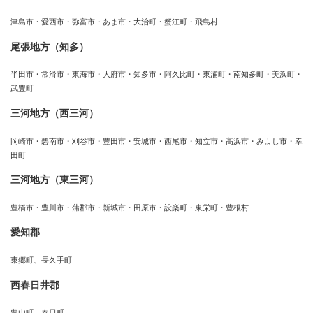
津島市・愛西市・弥富市・あま市・大治町・蟹江町・飛島村
尾張地方（知多）
半田市・常滑市・東海市・大府市・知多市・阿久比町・東浦町・南知多町・美浜町・
武豊町
三河地方（西三河）
岡崎市・碧南市・刈谷市・豊田市・安城市・西尾市・知立市・高浜市・みよし市・幸
田町
三河地方（東三河）
豊橋市・豊川市・蒲郡市・新城市・田原市・設楽町・東栄町・豊根村
愛知郡
東郷町、長久手町
西春日井郡
豊山町、春日町