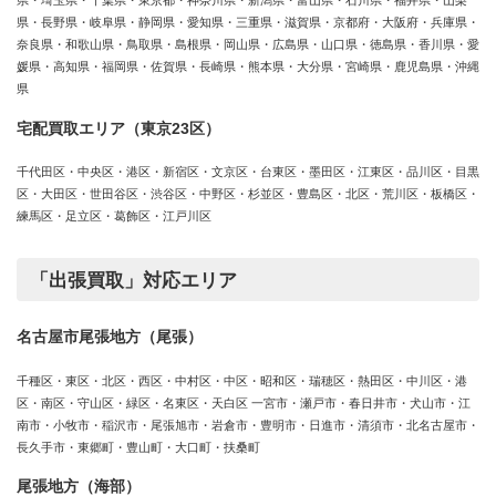
県・埼玉県・千葉県・東京都・神奈川県・新潟県・富山県・石川県・福井県・山梨
県・長野県・岐阜県・静岡県・愛知県・三重県・滋賀県・京都府・大阪府・兵庫県・
奈良県・和歌山県・鳥取県・島根県・岡山県・広島県・山口県・徳島県・香川県・愛
媛県・高知県・福岡県・佐賀県・長崎県・熊本県・大分県・宮崎県・鹿児島県・沖縄
県
宅配買取エリア（東京23区）
千代田区・中央区・港区・新宿区・文京区・台東区・墨田区・江東区・品川区・目黒
区・大田区・世田谷区・渋谷区・中野区・杉並区・豊島区・北区・荒川区・板橋区・
練馬区・足立区・葛飾区・江戸川区
「出張買取」対応エリア
名古屋市尾張地方（尾張）
千種区・東区・北区・西区・中村区・中区・昭和区・瑞穂区・熱田区・中川区・港
区・南区・守山区・緑区・名東区・天白区 一宮市・瀬戸市・春日井市・犬山市・江
南市・小牧市・稲沢市・尾張旭市・岩倉市・豊明市・日進市・清須市・北名古屋市・
長久手市・東郷町・豊山町・大口町・扶桑町
尾張地方（海部）