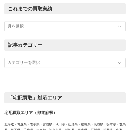
これまでの買取実績
こ
れ
ま
で
の
記事カテゴリー
買
記
取
事
実
カ
績
テ
ゴ
リ
ー
「宅配買取」対応エリア
宅配買取エリア（都道府県）
北海道・青森県・岩手県・宮城県・秋田県・山形県・福島県・茨城県・栃木県・群馬