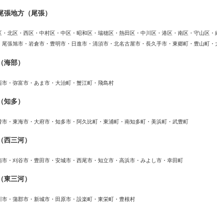
尾張地方（尾張）
区・北区・西区・中村区・中区・昭和区・瑞穂区・熱田区・中川区・港区・南区・守山区・
・尾張旭市・岩倉市・豊明市・日進市・清須市・北名古屋市・長久手市・東郷町・豊山町・
（海部）
西市・弥富市・あま市・大治町・蟹江町・飛島村
（知多）
滑市・東海市・大府市・知多市・阿久比町・東浦町・南知多町・美浜町・武豊町
（西三河）
南市・刈谷市・豊田市・安城市・西尾市・知立市・高浜市・みよし市・幸田町
（東三河）
川市・蒲郡市・新城市・田原市・設楽町・東栄町・豊根村