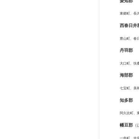
愛知郡
東郷町、長
西春日井
豊山町、春
丹羽郡
大口町、扶
海部郡
七宝町、美
知多郡
阿久比町、
幡豆郡
（
一色町、吉