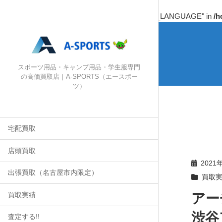
Warning
: Undefined array key "HTTP_ACCEPT_LANGUAGE" in
/h
スポーツ用品・キャンプ用品・学生服専門
の高価買取店｜A-SPORTS（エースポー
ツ）
宅配買取
店頭買取
2021
出張買取（名古屋市内限定）
買取
アー
買取実績
渋谷
査定する!!