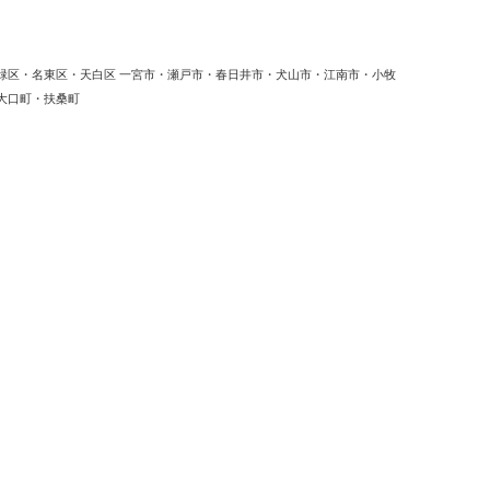
緑区・名東区・天白区 一宮市・瀬戸市・春日井市・犬山市・江南市・小牧
大口町・扶桑町