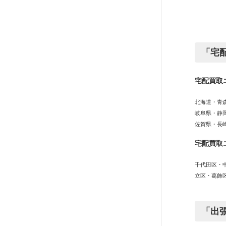
「宅
宅配買取
北海道・青
岐阜県・静
佐賀県・長
宅配買取
千代田区・
立区・葛飾
「出