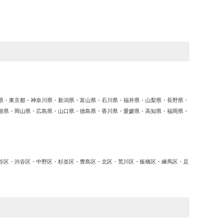
ゴ
リ
ー
県・東京都・神奈川県・新潟県・富山県・石川県・福井県・山梨県・長野県・
根県・岡山県・広島県・山口県・徳島県・香川県・愛媛県・高知県・福岡県・
谷区・渋谷区・中野区・杉並区・豊島区・北区・荒川区・板橋区・練馬区・足