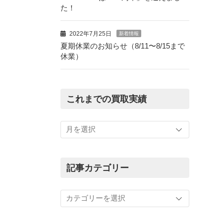
た！
2022年7月25日
新着情報
夏期休業のお知らせ（8/11〜8/15まで
休業）
これまでの買取実績
こ
れ
ま
で
の
記事カテゴリー
買
取
記
実
事
績
カ
テ