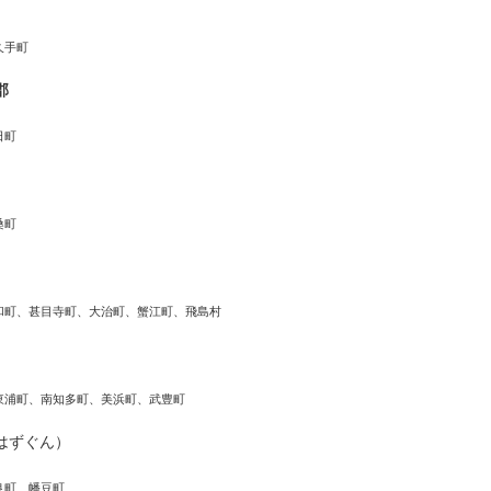
久手町
郡
日町
桑町
和町、甚目寺町、大治町、蟹江町、飛島村
東浦町、南知多町、美浜町、武豊町
はずぐん）
良町、幡豆町