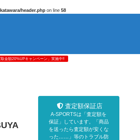
/katawara/header.php
on line
58
金額20%UPキャンペーン」実施中!!
査定額保証店
A-SPORTSは「査定額を
保証」しています。「商品
UYA
を送ったら査定額が安くな
った……」等のトラブル防