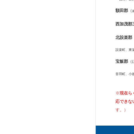
額田郡
（
西加茂郡
北設楽郡
設楽町、東
宝飯郡
（
音羽町、小
※
現在ら
応できな
す。）