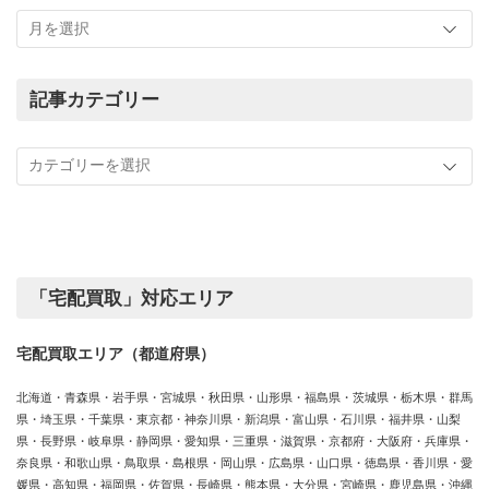
こ
れ
ま
で
の
記事カテゴリー
買
記
取
事
実
カ
績
テ
ゴ
リ
ー
「宅配買取」対応エリア
宅配買取エリア（都道府県）
北海道・青森県・岩手県・宮城県・秋田県・山形県・福島県・茨城県・栃木県・群馬
県・埼玉県・千葉県・東京都・神奈川県・新潟県・富山県・石川県・福井県・山梨
県・長野県・岐阜県・静岡県・愛知県・三重県・滋賀県・京都府・大阪府・兵庫県・
奈良県・和歌山県・鳥取県・島根県・岡山県・広島県・山口県・徳島県・香川県・愛
媛県・高知県・福岡県・佐賀県・長崎県・熊本県・大分県・宮崎県・鹿児島県・沖縄