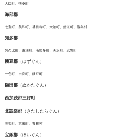
大口町、扶桑町
海部郡
七宝町、美和町、甚目寺町、大治町、蟹江町、飛島村
知多郡
阿久比町、東浦町、南知多町、美浜町、武豊町
幡豆郡
（はずぐん）
一色町、吉良町、幡豆町
額田郡
（ぬかたぐん）
西加茂郡三好町
北設楽郡
（きたしたらぐん）
設楽町、東栄町、豊根村
宝飯郡
（ほいぐん）