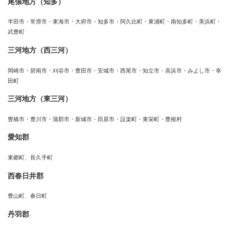
尾張地方（知多）
半田市・常滑市・東海市・大府市・知多市・阿久比町・東浦町・南知多町・美浜町・
武豊町
三河地方（西三河）
岡崎市・碧南市・刈谷市・豊田市・安城市・西尾市・知立市・高浜市・みよし市・幸
田町
三河地方（東三河）
豊橋市・豊川市・蒲郡市・新城市・田原市・設楽町・東栄町・豊根村
愛知郡
東郷町、長久手町
西春日井郡
豊山町、春日町
丹羽郡