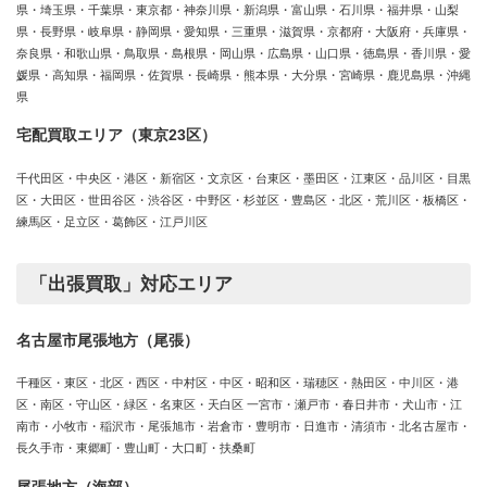
県・埼玉県・千葉県・東京都・神奈川県・新潟県・富山県・石川県・福井県・山梨
県・長野県・岐阜県・静岡県・愛知県・三重県・滋賀県・京都府・大阪府・兵庫県・
奈良県・和歌山県・鳥取県・島根県・岡山県・広島県・山口県・徳島県・香川県・愛
媛県・高知県・福岡県・佐賀県・長崎県・熊本県・大分県・宮崎県・鹿児島県・沖縄
県
宅配買取エリア（東京23区）
千代田区・中央区・港区・新宿区・文京区・台東区・墨田区・江東区・品川区・目黒
区・大田区・世田谷区・渋谷区・中野区・杉並区・豊島区・北区・荒川区・板橋区・
練馬区・足立区・葛飾区・江戸川区
「出張買取」対応エリア
名古屋市尾張地方（尾張）
千種区・東区・北区・西区・中村区・中区・昭和区・瑞穂区・熱田区・中川区・港
区・南区・守山区・緑区・名東区・天白区 一宮市・瀬戸市・春日井市・犬山市・江
南市・小牧市・稲沢市・尾張旭市・岩倉市・豊明市・日進市・清須市・北名古屋市・
長久手市・東郷町・豊山町・大口町・扶桑町
尾張地方（海部）