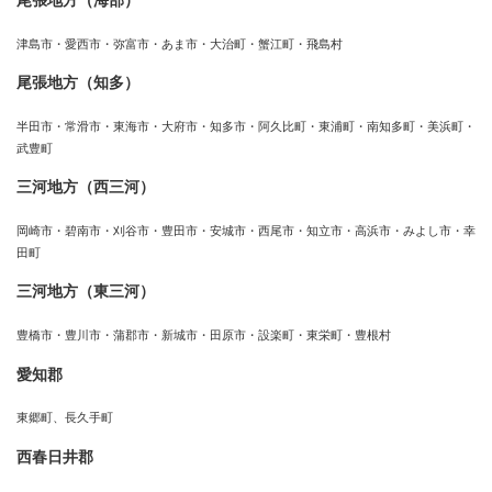
津島市・愛西市・弥富市・あま市・大治町・蟹江町・飛島村
尾張地方（知多）
半田市・常滑市・東海市・大府市・知多市・阿久比町・東浦町・南知多町・美浜町・
武豊町
三河地方（西三河）
岡崎市・碧南市・刈谷市・豊田市・安城市・西尾市・知立市・高浜市・みよし市・幸
田町
三河地方（東三河）
豊橋市・豊川市・蒲郡市・新城市・田原市・設楽町・東栄町・豊根村
愛知郡
東郷町、長久手町
西春日井郡