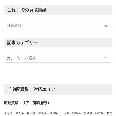
これまでの買取実績
こ
れ
ま
で
の
記事カテゴリー
買
記
取
事
実
カ
績
テ
ゴ
リ
ー
「宅配買取」対応エリア
宅配買取エリア（都道府県）
北海道・青森県・岩手県・宮城県・秋田県・山形県・福島県・茨城県・栃木県・群馬