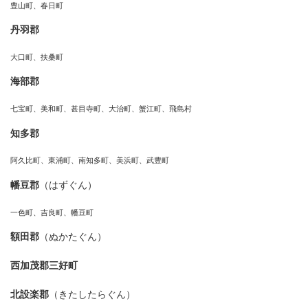
豊山町、春日町
丹羽郡
大口町、扶桑町
海部郡
七宝町、美和町、甚目寺町、大治町、蟹江町、飛島村
知多郡
阿久比町、東浦町、南知多町、美浜町、武豊町
幡豆郡
（はずぐん）
一色町、吉良町、幡豆町
額田郡
（ぬかたぐん）
西加茂郡三好町
北設楽郡
（きたしたらぐん）