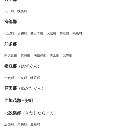
大口町、扶桑町
海部郡
七宝町、美和町、甚目寺町、大治町、蟹江町、飛島村
知多郡
阿久比町、東浦町、南知多町、美浜町、武豊町
幡豆郡
（はずぐん）
一色町、吉良町、幡豆町
額田郡
（ぬかたぐん）
西加茂郡三好町
北設楽郡
（きたしたらぐん）
設楽町、東栄町、豊根村