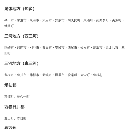
尾張地方（知多）
半田市・常滑市・東海市・大府市・知多市・阿久比町・東浦町・南知多町・美浜町・
武豊町
三河地方（西三河）
岡崎市・碧南市・刈谷市・豊田市・安城市・西尾市・知立市・高浜市・みよし市・幸
田町
三河地方（東三河）
豊橋市・豊川市・蒲郡市・新城市・田原市・設楽町・東栄町・豊根村
愛知郡
東郷町、長久手町
西春日井郡
豊山町、春日町
丹羽郡