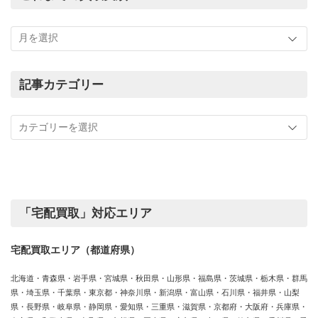
こ
れ
ま
で
の
記事カテゴリー
買
記
取
事
実
カ
績
テ
ゴ
リ
ー
「宅配買取」対応エリア
宅配買取エリア（都道府県）
北海道・青森県・岩手県・宮城県・秋田県・山形県・福島県・茨城県・栃木県・群馬
県・埼玉県・千葉県・東京都・神奈川県・新潟県・富山県・石川県・福井県・山梨
県・長野県・岐阜県・静岡県・愛知県・三重県・滋賀県・京都府・大阪府・兵庫県・