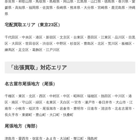
奈良県・和歌山県・鳥取県・島根県・岡山県・広島県・山口県・徳島県・香川県・愛
媛県・高知県・福岡県・佐賀県・長崎県・熊本県・大分県・宮崎県・鹿児島県・沖縄
県
宅配買取エリア（東京23区）
千代田区・中央区・港区・新宿区・文京区・台東区・墨田区・江東区・品川区・目黒
区・大田区・世田谷区・渋谷区・中野区・杉並区・豊島区・北区・荒川区・板橋区・
練馬区・足立区・葛飾区・江戸川区
「出張買取」対応エリア
名古屋市尾張地方（尾張）
千種区・東区・北区・西区・中村区・中区・昭和区・瑞穂区・熱田区・中川区・港
区・南区・守山区・緑区・名東区・天白区 一宮市・瀬戸市・春日井市・犬山市・江
南市・小牧市・稲沢市・尾張旭市・岩倉市・豊明市・日進市・清須市・北名古屋市・
長久手市・東郷町・豊山町・大口町・扶桑町
尾張地方（海部）
津島市・愛西市・弥富市・あま市・大治町・蟹江町・飛島村