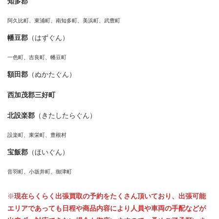
知多郡
阿久比町、東浦町、南知多町、美浜町、武豊町
幡豆郡
（はずぐん）
一色町、吉良町、幡豆町
額田郡
（ぬかたぐん）
西加茂郡三好町
北設楽郡
（きたしたらぐん）
設楽町、東栄町、豊根村
宝飯郡
（ほいぐん）
音羽町、小坂井町、御津町
※
現在らくらく出張買取の予約をたくさん頂いており、出張可能
エリアであっても日程や商品内容により人員や車両の手配などが