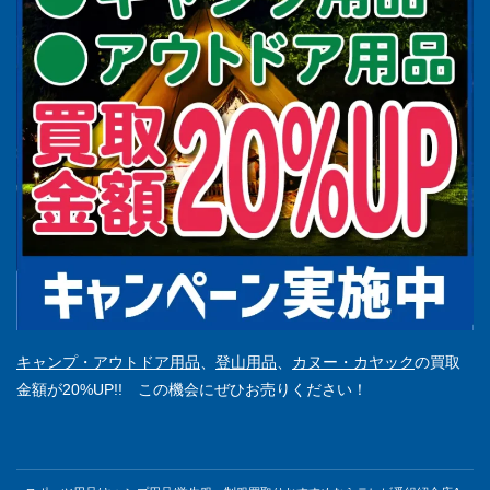
キャンプ・アウトドア用品
、
登山用品
、
カヌー・カヤック
の買取
金額が20%UP!! この機会にぜひお売りください！