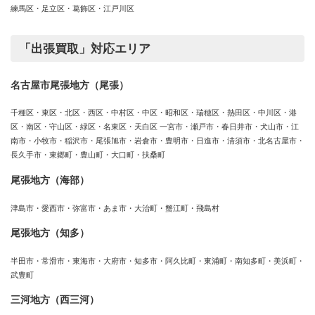
練馬区・足立区・葛飾区・江戸川区
「出張買取」対応エリア
名古屋市尾張地方（尾張）
千種区・東区・北区・西区・中村区・中区・昭和区・瑞穂区・熱田区・中川区・港
区・南区・守山区・緑区・名東区・天白区 一宮市・瀬戸市・春日井市・犬山市・江
南市・小牧市・稲沢市・尾張旭市・岩倉市・豊明市・日進市・清須市・北名古屋市・
長久手市・東郷町・豊山町・大口町・扶桑町
尾張地方（海部）
津島市・愛西市・弥富市・あま市・大治町・蟹江町・飛島村
尾張地方（知多）
半田市・常滑市・東海市・大府市・知多市・阿久比町・東浦町・南知多町・美浜町・
武豊町
三河地方（西三河）