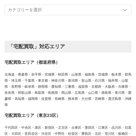
記
取
事
実
カ
績
テ
ゴ
リ
ー
「宅配買取」対応エリア
宅配買取エリア（都道府県）
北海道・青森県・岩手県・宮城県・秋田県・山形県・福島県・茨城県・栃木県・群馬
県・埼玉県・千葉県・東京都・神奈川県・新潟県・富山県・石川県・福井県・山梨
県・長野県・岐阜県・静岡県・愛知県・三重県・滋賀県・京都府・大阪府・兵庫県・
奈良県・和歌山県・鳥取県・島根県・岡山県・広島県・山口県・徳島県・香川県・愛
媛県・高知県・福岡県・佐賀県・長崎県・熊本県・大分県・宮崎県・鹿児島県・沖縄
県
宅配買取エリア（東京23区）
千代田区・中央区・港区・新宿区・文京区・台東区・墨田区・江東区・品川区・目黒
区・大田区・世田谷区・渋谷区・中野区・杉並区・豊島区・北区・荒川区・板橋区・