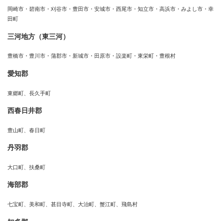
岡崎市・碧南市・刈谷市・豊田市・安城市・西尾市・知立市・高浜市・みよし市・幸
田町
三河地方（東三河）
豊橋市・豊川市・蒲郡市・新城市・田原市・設楽町・東栄町・豊根村
愛知郡
東郷町、長久手町
西春日井郡
豊山町、春日町
丹羽郡
大口町、扶桑町
海部郡
七宝町、美和町、甚目寺町、大治町、蟹江町、飛島村