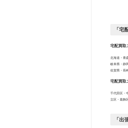
「宅
宅配買取
北海道・青
岐阜県・静
佐賀県・長
宅配買取
千代田区・
立区・葛飾
「出