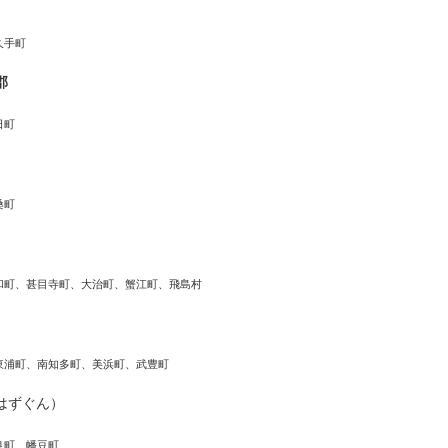
久手町
郡
日町
桑町
和町、甚目寺町、大治町、蟹江町、飛島村
東浦町、南知多町、美浜町、武豊町
はずぐん）
良町、幡豆町