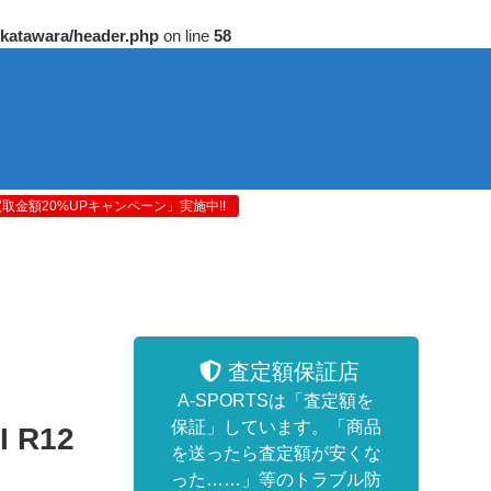
/katawara/header.php
on line
58
金額20%UPキャンペーン」実施中!!
査定額保証店
A-SPORTSは「査定額を
保証」しています。「商品
 R12
を送ったら査定額が安くな
った……」等のトラブル防