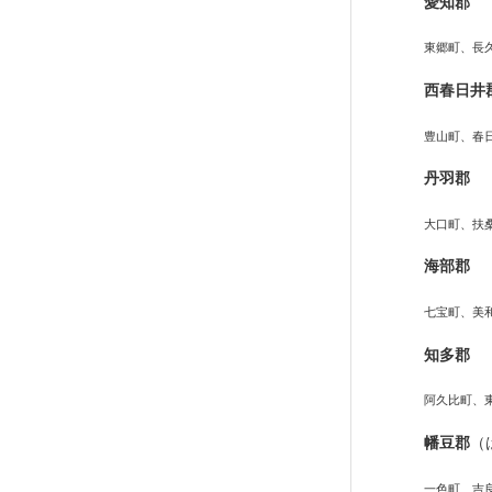
愛知郡
東郷町、長
西春日井
豊山町、春
丹羽郡
大口町、扶
海部郡
七宝町、美
知多郡
阿久比町、
幡豆郡
（
一色町、吉