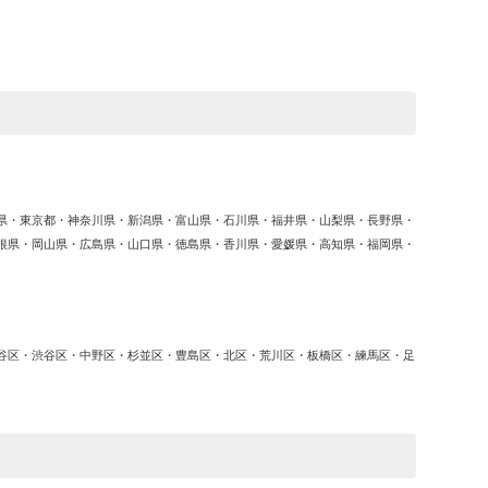
ゴ
リ
ー
県・東京都・神奈川県・新潟県・富山県・石川県・福井県・山梨県・長野県・
根県・岡山県・広島県・山口県・徳島県・香川県・愛媛県・高知県・福岡県・
谷区・渋谷区・中野区・杉並区・豊島区・北区・荒川区・板橋区・練馬区・足