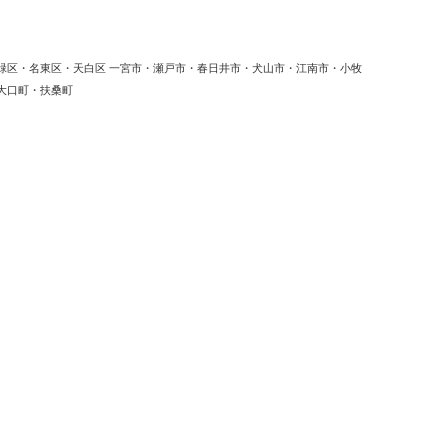
緑区・名東区・天白区 一宮市・瀬戸市・春日井市・犬山市・江南市・小牧
大口町・扶桑町