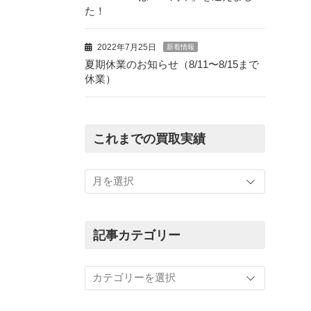
た！
2022年7月25日
新着情報
夏期休業のお知らせ（8/11〜8/15まで
休業）
これまでの買取実績
こ
れ
ま
で
の
記事カテゴリー
買
取
記
実
事
績
カ
テ