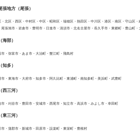
尾張地方（尾張）
区・北区・西区・中村区・中区・昭和区・瑞穂区・熱田区・中川区・港区・南区・守山区・
・尾張旭市・岩倉市・豊明市・日進市・清須市・北名古屋市・長久手市・東郷町・豊山町・
（海部）
西市・弥富市・あま市・大治町・蟹江町・飛島村
（知多）
滑市・東海市・大府市・知多市・阿久比町・東浦町・南知多町・美浜町・武豊町
（西三河）
南市・刈谷市・豊田市・安城市・西尾市・知立市・高浜市・みよし市・幸田町
（東三河）
川市・蒲郡市・新城市・田原市・設楽町・東栄町・豊根村