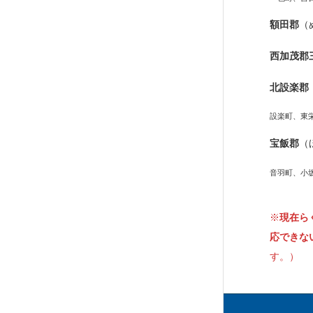
額田郡
（
西加茂郡
北設楽郡
設楽町、東
宝飯郡
（
音羽町、小
※
現在ら
応できな
す。）