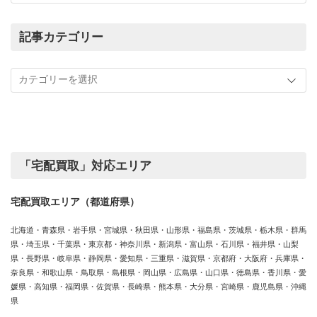
ま
で
の
記事カテゴリー
買
記
取
事
実
カ
績
テ
ゴ
リ
ー
「宅配買取」対応エリア
宅配買取エリア（都道府県）
北海道・青森県・岩手県・宮城県・秋田県・山形県・福島県・茨城県・栃木県・群馬
県・埼玉県・千葉県・東京都・神奈川県・新潟県・富山県・石川県・福井県・山梨
県・長野県・岐阜県・静岡県・愛知県・三重県・滋賀県・京都府・大阪府・兵庫県・
奈良県・和歌山県・鳥取県・島根県・岡山県・広島県・山口県・徳島県・香川県・愛
媛県・高知県・福岡県・佐賀県・長崎県・熊本県・大分県・宮崎県・鹿児島県・沖縄
県