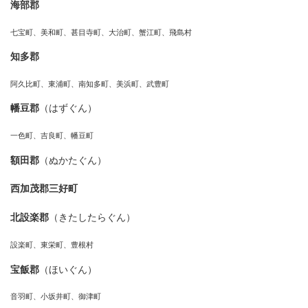
海部郡
七宝町、美和町、甚目寺町、大治町、蟹江町、飛島村
知多郡
阿久比町、東浦町、南知多町、美浜町、武豊町
幡豆郡
（はずぐん）
一色町、吉良町、幡豆町
額田郡
（ぬかたぐん）
西加茂郡三好町
北設楽郡
（きたしたらぐん）
設楽町、東栄町、豊根村
宝飯郡
（ほいぐん）
音羽町、小坂井町、御津町