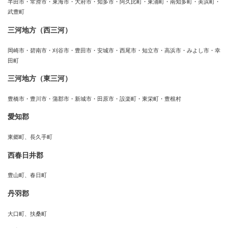
半田市・常滑市・東海市・大府市・知多市・阿久比町・東浦町・南知多町・美浜町・
武豊町
三河地方（西三河）
岡崎市・碧南市・刈谷市・豊田市・安城市・西尾市・知立市・高浜市・みよし市・幸
田町
三河地方（東三河）
豊橋市・豊川市・蒲郡市・新城市・田原市・設楽町・東栄町・豊根村
愛知郡
東郷町、長久手町
西春日井郡
豊山町、春日町
丹羽郡
大口町、扶桑町