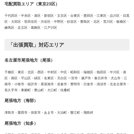
宅配買取エリア（東京23区）
千代田区・中央区・港区・新宿区・文京区・台東区・墨田区・江東区・品川区・目黒
区・大田区・世田谷区・渋谷区・中野区・杉並区・豊島区・北区・荒川区・板橋区・
練馬区・足立区・葛飾区・江戸川区
「出張買取」対応エリア
名古屋市尾張地方（尾張）
千種区・東区・北区・西区・中村区・中区・昭和区・瑞穂区・熱田区・中川区・港
区・南区・守山区・緑区・名東区・天白区 一宮市・瀬戸市・春日井市・犬山市・江
南市・小牧市・稲沢市・尾張旭市・岩倉市・豊明市・日進市・清須市・北名古屋市・
長久手市・東郷町・豊山町・大口町・扶桑町
尾張地方（海部）
津島市・愛西市・弥富市・あま市・大治町・蟹江町・飛島村
尾張地方（知多）