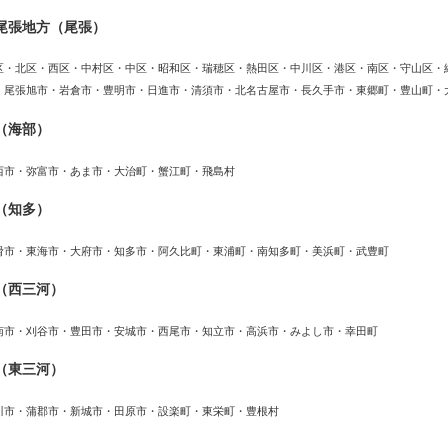
尾張地方（尾張）
区・北区・西区・中村区・中区・昭和区・瑞穂区・熱田区・中川区・港区・南区・守山区・
・尾張旭市・岩倉市・豊明市・日進市・清須市・北名古屋市・長久手市・東郷町・豊山町・
（海部）
西市・弥富市・あま市・大治町・蟹江町・飛島村
（知多）
滑市・東海市・大府市・知多市・阿久比町・東浦町・南知多町・美浜町・武豊町
（西三河）
南市・刈谷市・豊田市・安城市・西尾市・知立市・高浜市・みよし市・幸田町
（東三河）
川市・蒲郡市・新城市・田原市・設楽町・東栄町・豊根村