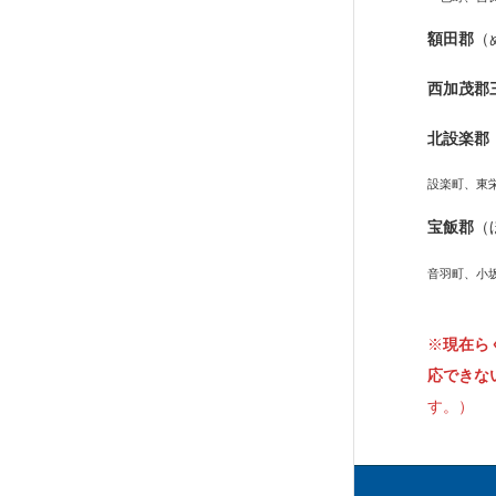
額田郡
（
西加茂郡
北設楽郡
設楽町、東
宝飯郡
（
音羽町、小
※
現在ら
応できな
す。）