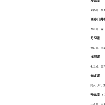
愛知郡
東郷町、長
西春日井
豊山町、春
丹羽郡
大口町、扶
海部郡
七宝町、美
知多郡
阿久比町、
幡豆郡
（
一色町、吉