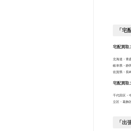
「宅
宅配買取
北海道・青
岐阜県・静
佐賀県・長
宅配買取
千代田区・
立区・葛飾
「出