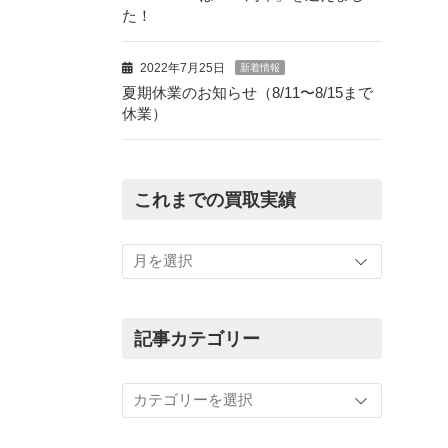
た！
2022年7月25日
新着情報
夏期休業のお知らせ（8/11〜8/15まで
休業）
これまでの買取実績
こ
れ
ま
で
の
記事カテゴリー
買
取
記
実
事
績
カ
テ