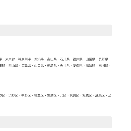
ゴ
リ
ー
県・東京都・神奈川県・新潟県・富山県・石川県・福井県・山梨県・長野県・
根県・岡山県・広島県・山口県・徳島県・香川県・愛媛県・高知県・福岡県・
谷区・渋谷区・中野区・杉並区・豊島区・北区・荒川区・板橋区・練馬区・足