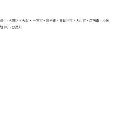
緑区・名東区・天白区 一宮市・瀬戸市・春日井市・犬山市・江南市・小牧
大口町・扶桑町