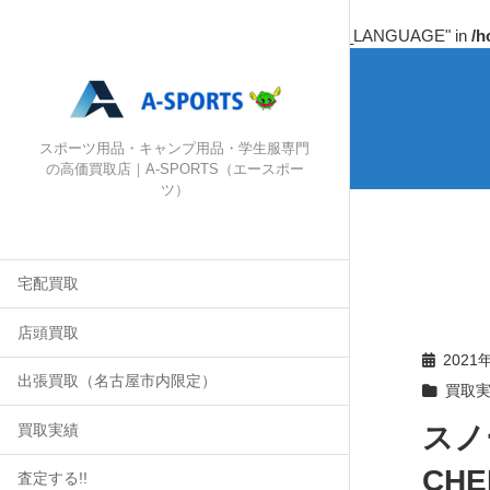
Warning
: Undefined array key "HTTP_ACCEPT_LANGUAGE" in
/h
スポーツ用品・キャンプ用品・学生服専門
の高価買取店｜A-SPORTS（エースポー
ツ）
宅配買取
店頭買取
2021
出張買取（名古屋市内限定）
買取
スノ
買取実績
CHE
査定する!!