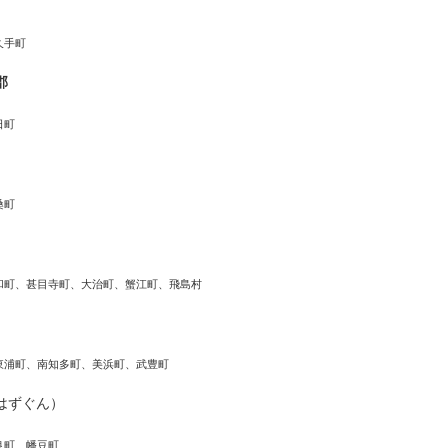
久手町
郡
日町
桑町
和町、甚目寺町、大治町、蟹江町、飛島村
東浦町、南知多町、美浜町、武豊町
はずぐん）
良町、幡豆町