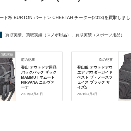
ド板 BURTON バートン CHEETAH チーター(2013)を買取しま
、
、
買取実績
買取実績（スノボ用品）
買取実績（スポーツ用品）
買取実績
前の記事
次の記事
登山 アウトドア用品
登山服 アウトドアウ
バックパック ザック
エア パウダーガイド
MAMMUT マムート
ベスト ザ・ノースフ
NIRVANA ニルヴァ
ェイス ブラック サ
ーナ
イズS
2021年3月31日
2021年4月4日