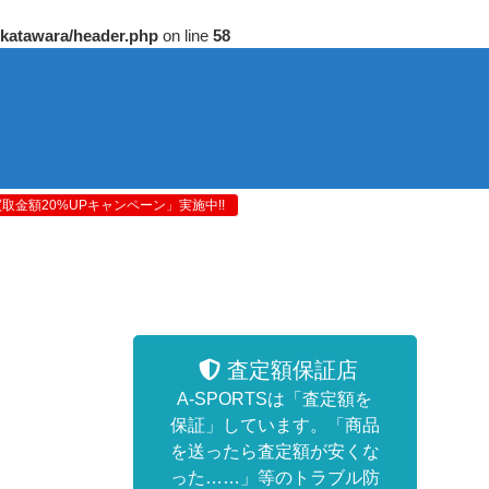
/katawara/header.php
on line
58
金額20%UPキャンペーン」実施中!!
査定額保証店
A-SPORTSは「査定額を
保証」しています。「商品
を送ったら査定額が安くな
った……」等のトラブル防