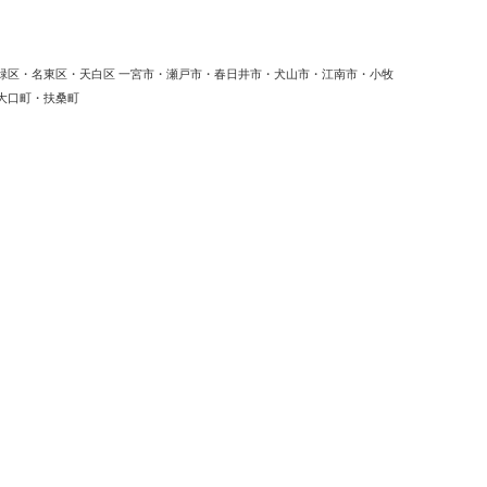
緑区・名東区・天白区 一宮市・瀬戸市・春日井市・犬山市・江南市・小牧
大口町・扶桑町