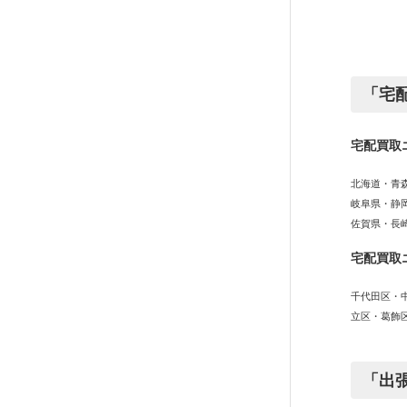
「宅
宅配買取
北海道・青
岐阜県・静
佐賀県・長
宅配買取
千代田区・
立区・葛飾
「出