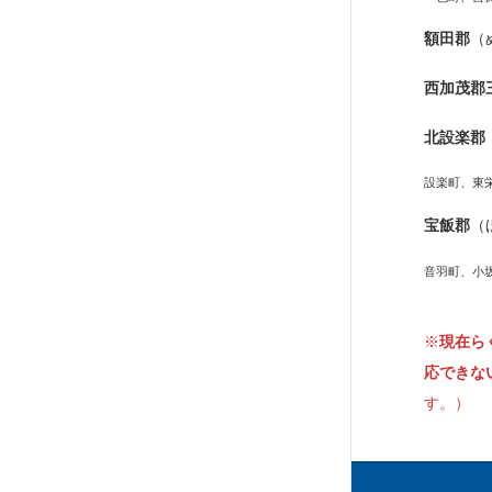
額田郡
（
西加茂郡
北設楽郡
設楽町、東
宝飯郡
（
音羽町、小
※
現在ら
応できな
す。）