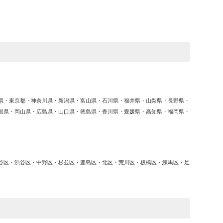
ゴ
リ
ー
県・東京都・神奈川県・新潟県・富山県・石川県・福井県・山梨県・長野県・
根県・岡山県・広島県・山口県・徳島県・香川県・愛媛県・高知県・福岡県・
谷区・渋谷区・中野区・杉並区・豊島区・北区・荒川区・板橋区・練馬区・足