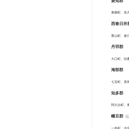
愛知郡
東郷町、長
西春日井
豊山町、春
丹羽郡
大口町、扶
海部郡
七宝町、美
知多郡
阿久比町、
幡豆郡
（
一色町、吉