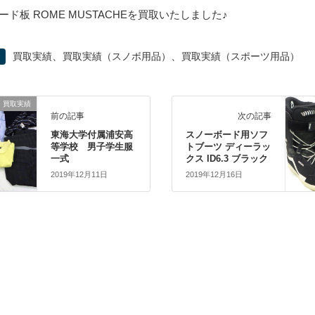
ード板 ROME MUSTACHEを買取いたしました♪
、
、
買取実績
買取実績（スノボ用品）
買取実績（スポーツ用品）
買取実績
前の記事
次の記事
東海大学付属浦安高
スノーボード用ソフ
等学校 男子学生服
トブーツ ディーラッ
一式
クス ID6.3 ブラック
2019年12月11日
2019年12月16日