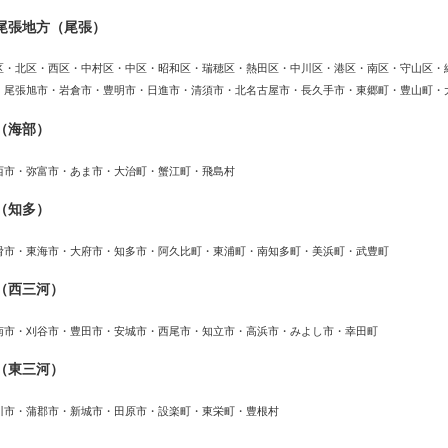
尾張地方（尾張）
区・北区・西区・中村区・中区・昭和区・瑞穂区・熱田区・中川区・港区・南区・守山区・
・尾張旭市・岩倉市・豊明市・日進市・清須市・北名古屋市・長久手市・東郷町・豊山町・
（海部）
西市・弥富市・あま市・大治町・蟹江町・飛島村
（知多）
滑市・東海市・大府市・知多市・阿久比町・東浦町・南知多町・美浜町・武豊町
（西三河）
南市・刈谷市・豊田市・安城市・西尾市・知立市・高浜市・みよし市・幸田町
（東三河）
川市・蒲郡市・新城市・田原市・設楽町・東栄町・豊根村