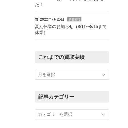
た！
2022年7月25日
新着情報
夏期休業のお知らせ（8/11〜8/15まで
休業）
これまでの買取実績
こ
れ
ま
で
の
記事カテゴリー
買
取
記
実
事
績
カ
テ