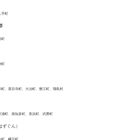
久手町
郡
日町
桑町
和町、甚目寺町、大治町、蟹江町、飛島村
東浦町、南知多町、美浜町、武豊町
はずぐん）
良町、幡豆町