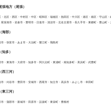
尾張地方（尾張）
区・北区・西区・中村区・中区・昭和区・瑞穂区・熱田区・中川区・港区・南区・守山区・
・尾張旭市・岩倉市・豊明市・日進市・清須市・北名古屋市・長久手市・東郷町・豊山町・
（海部）
西市・弥富市・あま市・大治町・蟹江町・飛島村
（知多）
滑市・東海市・大府市・知多市・阿久比町・東浦町・南知多町・美浜町・武豊町
（西三河）
南市・刈谷市・豊田市・安城市・西尾市・知立市・高浜市・みよし市・幸田町
（東三河）
川市・蒲郡市・新城市・田原市・設楽町・東栄町・豊根村