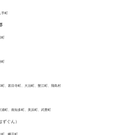
久手町
郡
日町
桑町
和町、甚目寺町、大治町、蟹江町、飛島村
東浦町、南知多町、美浜町、武豊町
はずぐん）
良町、幡豆町