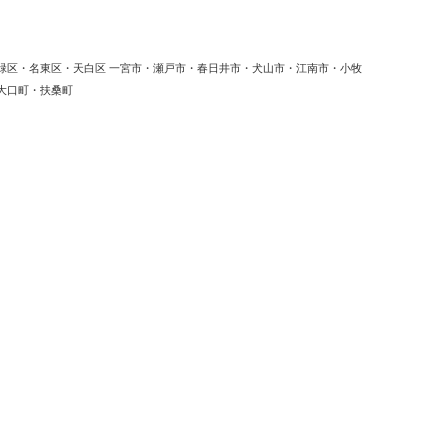
緑区・名東区・天白区 一宮市・瀬戸市・春日井市・犬山市・江南市・小牧
大口町・扶桑町