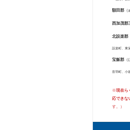
額田郡
（
西加茂郡
北設楽郡
設楽町、東
宝飯郡
（
音羽町、小
※
現在ら
応できな
す。）