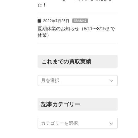
た！
2022年7月25日
新着情報
夏期休業のお知らせ（8/11〜8/15まで
休業）
これまでの買取実績
こ
れ
ま
で
の
記事カテゴリー
買
取
記
実
事
績
カ
テ