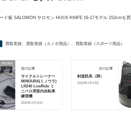
ド板 SALOMON サロモン HUCK KNIFE 16-17モデル 152cm
、
、
買取実績
買取実績（スノボ用品）
買取実績（スポーツ用品）
買取実績
前の記事
次の記事
サイクルトレーナー
剣道防具（胴）
MINOURA(ミノウラ)
2020年2月14日
LR240 LiveRide ミ
ニベロ用室内自転車
練習機
2020年2月10日