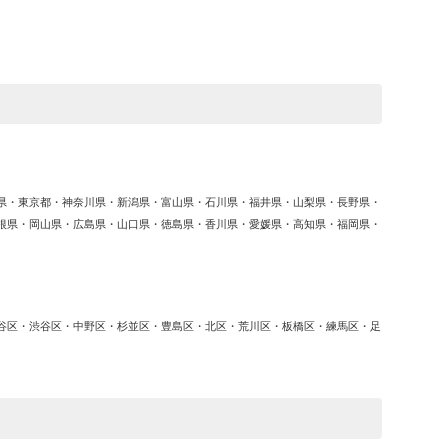
ゴ
リ
ー
県・東京都・神奈川県・新潟県・富山県・石川県・福井県・山梨県・長野県・
根県・岡山県・広島県・山口県・徳島県・香川県・愛媛県・高知県・福岡県・
谷区・渋谷区・中野区・杉並区・豊島区・北区・荒川区・板橋区・練馬区・足