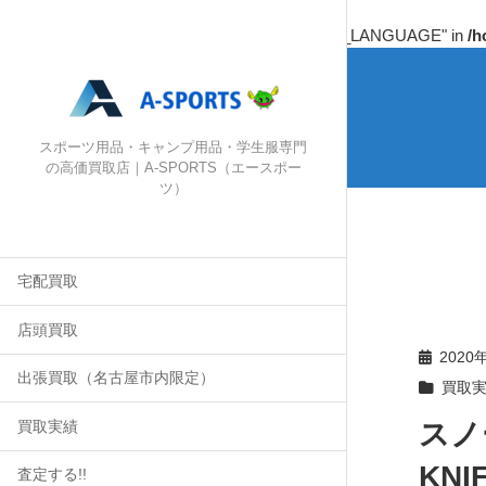
Warning
: Undefined array key "HTTP_ACCEPT_LANGUAGE" in
/h
スポーツ用品・キャンプ用品・学生服専門
の高価買取店｜A-SPORTS（エースポー
ツ）
宅配買取
店頭買取
2020
出張買取（名古屋市内限定）
買取
スノ
買取実績
KNI
査定する!!