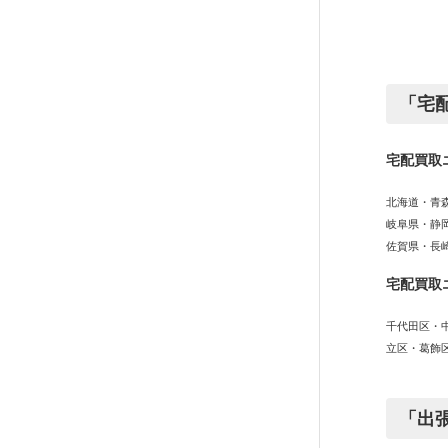
「宅
宅配買取
北海道・青
岐阜県・静
佐賀県・長
宅配買取
千代田区・
立区・葛飾
「出