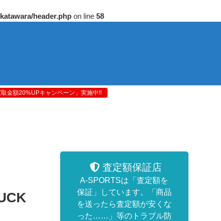
/katawara/header.php
on line
58
金額20%UPキャンペーン」実施中!!
査定額保証店
A-SPORTSは「査定額を
保証」しています。「商品
UCK
を送ったら査定額が安くな
った……」等のトラブル防