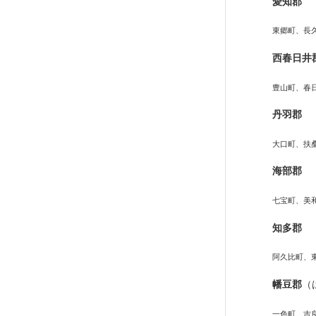
愛知郡
東郷町、長
西春日井
豊山町、春
丹羽郡
大口町、扶
海部郡
七宝町、美
知多郡
阿久比町、
幡豆郡
（
一色町、吉