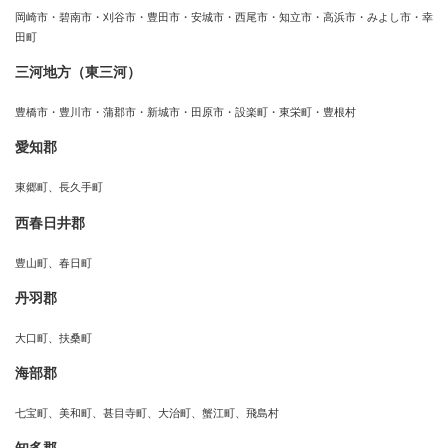
岡崎市・碧南市・刈谷市・豊田市・安城市・西尾市・知立市・高浜市・みよし市・幸
田町
三河地方（東三河）
豊橋市・豊川市・蒲郡市・新城市・田原市・設楽町・東栄町・豊根村
愛知郡
東郷町、長久手町
西春日井郡
豊山町、春日町
丹羽郡
大口町、扶桑町
海部郡
七宝町、美和町、甚目寺町、大治町、蟹江町、飛島村