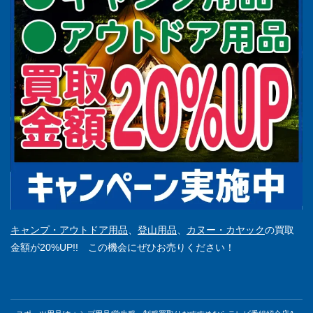
キャンプ・アウトドア用品
、
登山用品
、
カヌー・カヤック
の買取
金額が20%UP!! この機会にぜひお売りください！