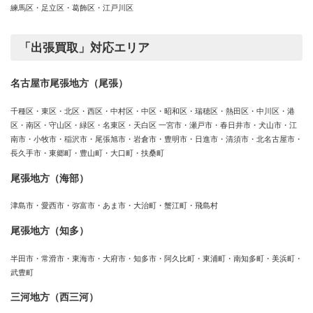
練馬区・足立区・葛飾区・江戸川区
「出張買取」対応エリア
名古屋市尾張地方（尾張）
千種区・東区・北区・西区・中村区・中区・昭和区・瑞穂区・熱田区・中川区・港
区・南区・守山区・緑区・名東区・天白区 一宮市・瀬戸市・春日井市・犬山市・江
南市・小牧市・稲沢市・尾張旭市・岩倉市・豊明市・日進市・清須市・北名古屋市・
長久手市・東郷町・豊山町・大口町・扶桑町
尾張地方（海部）
津島市・愛西市・弥富市・あま市・大治町・蟹江町・飛島村
尾張地方（知多）
半田市・常滑市・東海市・大府市・知多市・阿久比町・東浦町・南知多町・美浜町・
武豊町
三河地方（西三河）