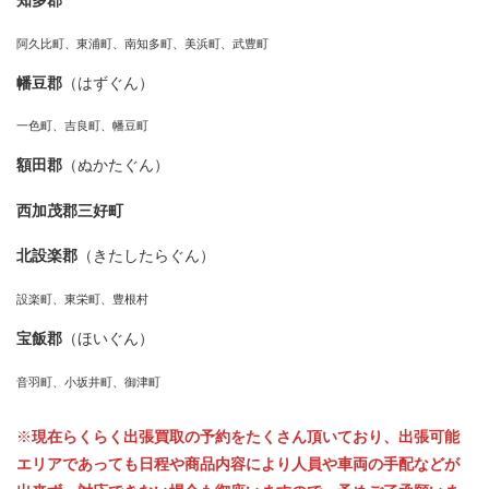
知多郡
阿久比町、東浦町、南知多町、美浜町、武豊町
幡豆郡
（はずぐん）
一色町、吉良町、幡豆町
額田郡
（ぬかたぐん）
西加茂郡三好町
北設楽郡
（きたしたらぐん）
設楽町、東栄町、豊根村
宝飯郡
（ほいぐん）
音羽町、小坂井町、御津町
※
現在らくらく出張買取の予約をたくさん頂いており、出張可能
エリアであっても日程や商品内容により人員や車両の手配などが