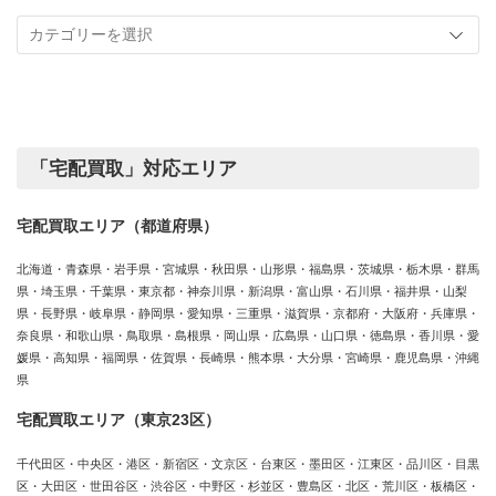
記
取
事
実
カ
績
テ
ゴ
リ
ー
「宅配買取」対応エリア
宅配買取エリア（都道府県）
北海道・青森県・岩手県・宮城県・秋田県・山形県・福島県・茨城県・栃木県・群馬
県・埼玉県・千葉県・東京都・神奈川県・新潟県・富山県・石川県・福井県・山梨
県・長野県・岐阜県・静岡県・愛知県・三重県・滋賀県・京都府・大阪府・兵庫県・
奈良県・和歌山県・鳥取県・島根県・岡山県・広島県・山口県・徳島県・香川県・愛
媛県・高知県・福岡県・佐賀県・長崎県・熊本県・大分県・宮崎県・鹿児島県・沖縄
県
宅配買取エリア（東京23区）
千代田区・中央区・港区・新宿区・文京区・台東区・墨田区・江東区・品川区・目黒
区・大田区・世田谷区・渋谷区・中野区・杉並区・豊島区・北区・荒川区・板橋区・