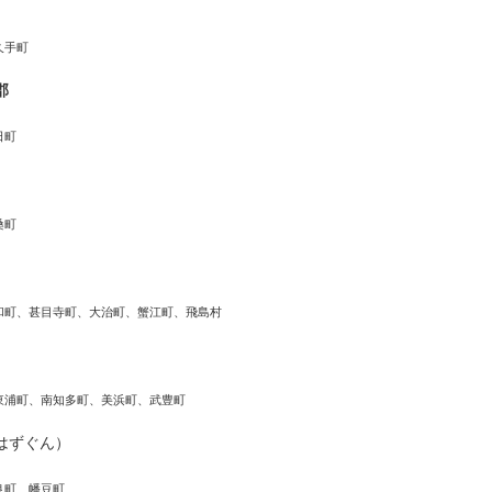
久手町
郡
日町
桑町
和町、甚目寺町、大治町、蟹江町、飛島村
東浦町、南知多町、美浜町、武豊町
はずぐん）
良町、幡豆町