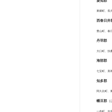
愛知郡
東郷町、長
西春日井
豊山町、春
丹羽郡
大口町、扶
海部郡
七宝町、美
知多郡
阿久比町、
幡豆郡
（
一色町、吉