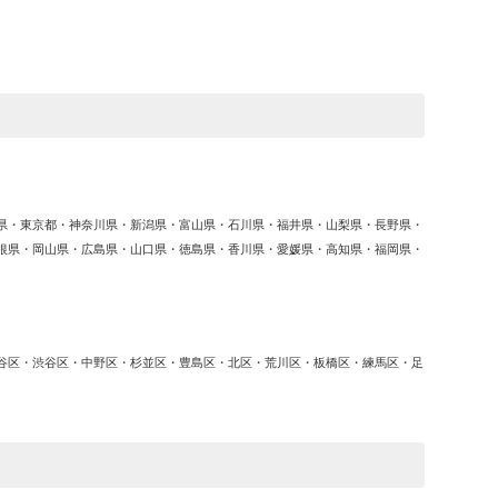
ゴ
リ
ー
県・東京都・神奈川県・新潟県・富山県・石川県・福井県・山梨県・長野県・
根県・岡山県・広島県・山口県・徳島県・香川県・愛媛県・高知県・福岡県・
谷区・渋谷区・中野区・杉並区・豊島区・北区・荒川区・板橋区・練馬区・足