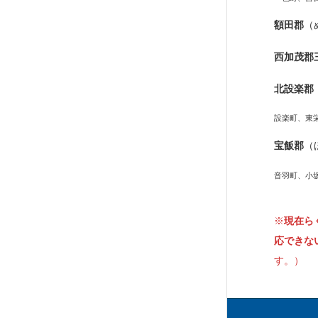
額田郡
（
西加茂郡
北設楽郡
設楽町、東
宝飯郡
（
音羽町、小
※
現在ら
応できな
す。）