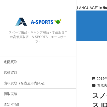
Warning
: Undefined array key "HTTP_ACCEPT_LANGUAGE" in
/h
スポーツ用品・キャンプ用品・学生服専門
の高価買取店｜A-SPORTS（エースポー
ツ）
宅配買取
店頭買取
2019
出張買取（名古屋市内限定）
買取
スノ
買取実績
ス I
査定する!!