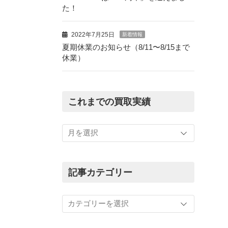
た！
2022年7月25日
新着情報
夏期休業のお知らせ（8/11〜8/15まで
休業）
これまでの買取実績
こ
れ
ま
で
の
記事カテゴリー
買
取
記
実
事
績
カ
テ