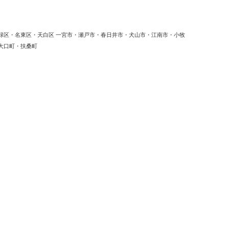
緑区・名東区・天白区 一宮市・瀬戸市・春日井市・犬山市・江南市・小牧
大口町・扶桑町