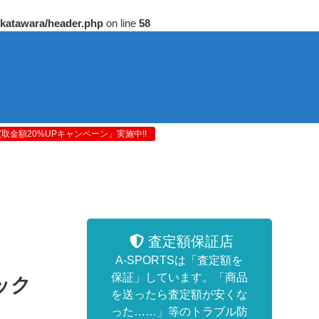
/katawara/header.php
on line
58
金額20%UPキャンペーン」実施中!!
査定額保証店
A-SPORTSは「査定額を
保証」しています。「商品
ック
を送ったら査定額が安くな
った……」等のトラブル防