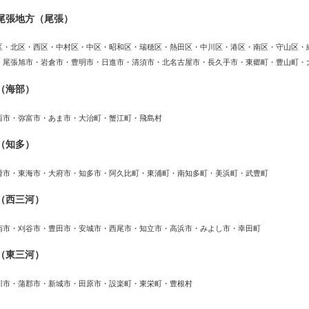
尾張地方（尾張）
区・北区・西区・中村区・中区・昭和区・瑞穂区・熱田区・中川区・港区・南区・守山区・
・尾張旭市・岩倉市・豊明市・日進市・清須市・北名古屋市・長久手市・東郷町・豊山町・
（海部）
西市・弥富市・あま市・大治町・蟹江町・飛島村
（知多）
滑市・東海市・大府市・知多市・阿久比町・東浦町・南知多町・美浜町・武豊町
（西三河）
南市・刈谷市・豊田市・安城市・西尾市・知立市・高浜市・みよし市・幸田町
（東三河）
川市・蒲郡市・新城市・田原市・設楽町・東栄町・豊根村