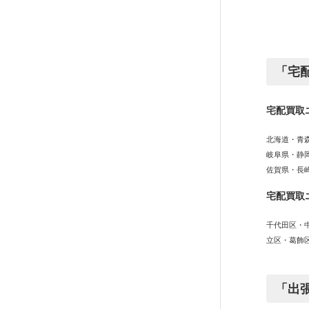
「宅
宅配買取
北海道・青
岐阜県・静
佐賀県・長
宅配買取
千代田区・
立区・葛飾
「出