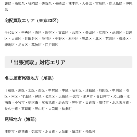
媛県・高知県・福岡県・佐賀県・長崎県・熊本県・大分県・宮崎県・鹿児島県・沖縄
県
宅配買取エリア（東京23区）
千代田区・中央区・港区・新宿区・文京区・台東区・墨田区・江東区・品川区・目黒
区・大田区・世田谷区・渋谷区・中野区・杉並区・豊島区・北区・荒川区・板橋区・
練馬区・足立区・葛飾区・江戸川区
「出張買取」対応エリア
名古屋市尾張地方（尾張）
千種区・東区・北区・西区・中村区・中区・昭和区・瑞穂区・熱田区・中川区・港
区・南区・守山区・緑区・名東区・天白区 一宮市・瀬戸市・春日井市・犬山市・江
南市・小牧市・稲沢市・尾張旭市・岩倉市・豊明市・日進市・清須市・北名古屋市・
長久手市・東郷町・豊山町・大口町・扶桑町
尾張地方（海部）
津島市・愛西市・弥富市・あま市・大治町・蟹江町・飛島村