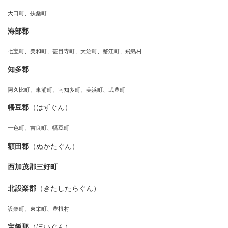
大口町、扶桑町
海部郡
七宝町、美和町、甚目寺町、大治町、蟹江町、飛島村
知多郡
阿久比町、東浦町、南知多町、美浜町、武豊町
幡豆郡
（はずぐん）
一色町、吉良町、幡豆町
額田郡
（ぬかたぐん）
西加茂郡三好町
北設楽郡
（きたしたらぐん）
設楽町、東栄町、豊根村
宝飯郡
（ほいぐん）