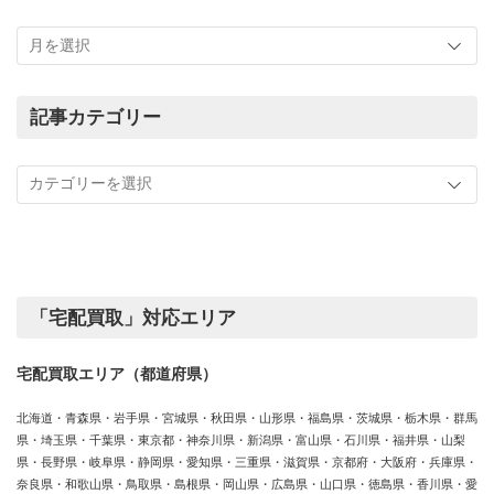
こ
れ
ま
で
の
記事カテゴリー
買
記
取
事
実
カ
績
テ
ゴ
リ
ー
「宅配買取」対応エリア
宅配買取エリア（都道府県）
北海道・青森県・岩手県・宮城県・秋田県・山形県・福島県・茨城県・栃木県・群馬
県・埼玉県・千葉県・東京都・神奈川県・新潟県・富山県・石川県・福井県・山梨
県・長野県・岐阜県・静岡県・愛知県・三重県・滋賀県・京都府・大阪府・兵庫県・
奈良県・和歌山県・鳥取県・島根県・岡山県・広島県・山口県・徳島県・香川県・愛