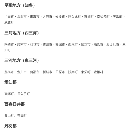
尾張地方（知多）
半田市・常滑市・東海市・大府市・知多市・阿久比町・東浦町・南知多町・美浜町・
武豊町
三河地方（西三河）
岡崎市・碧南市・刈谷市・豊田市・安城市・西尾市・知立市・高浜市・みよし市・幸
田町
三河地方（東三河）
豊橋市・豊川市・蒲郡市・新城市・田原市・設楽町・東栄町・豊根村
愛知郡
東郷町、長久手町
西春日井郡
豊山町、春日町
丹羽郡