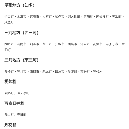
尾張地方（知多）
半田市・常滑市・東海市・大府市・知多市・阿久比町・東浦町・南知多町・美浜町・
武豊町
三河地方（西三河）
岡崎市・碧南市・刈谷市・豊田市・安城市・西尾市・知立市・高浜市・みよし市・幸
田町
三河地方（東三河）
豊橋市・豊川市・蒲郡市・新城市・田原市・設楽町・東栄町・豊根村
愛知郡
東郷町、長久手町
西春日井郡
豊山町、春日町
丹羽郡