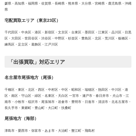
媛県・高知県・福岡県・佐賀県・長崎県・熊本県・大分県・宮崎県・鹿児島県・沖縄
県
宅配買取エリア（東京23区）
千代田区・中央区・港区・新宿区・文京区・台東区・墨田区・江東区・品川区・目黒
区・大田区・世田谷区・渋谷区・中野区・杉並区・豊島区・北区・荒川区・板橋区・
練馬区・足立区・葛飾区・江戸川区
「出張買取」対応エリア
名古屋市尾張地方（尾張）
千種区・東区・北区・西区・中村区・中区・昭和区・瑞穂区・熱田区・中川区・港
区・南区・守山区・緑区・名東区・天白区 一宮市・瀬戸市・春日井市・犬山市・江
南市・小牧市・稲沢市・尾張旭市・岩倉市・豊明市・日進市・清須市・北名古屋市・
長久手市・東郷町・豊山町・大口町・扶桑町
尾張地方（海部）
津島市・愛西市・弥富市・あま市・大治町・蟹江町・飛島村