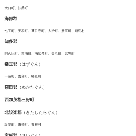
大口町、扶桑町
海部郡
七宝町、美和町、甚目寺町、大治町、蟹江町、飛島村
知多郡
阿久比町、東浦町、南知多町、美浜町、武豊町
幡豆郡
（はずぐん）
一色町、吉良町、幡豆町
額田郡
（ぬかたぐん）
西加茂郡三好町
北設楽郡
（きたしたらぐん）
設楽町、東栄町、豊根村
宝飯郡
（ほいぐん）