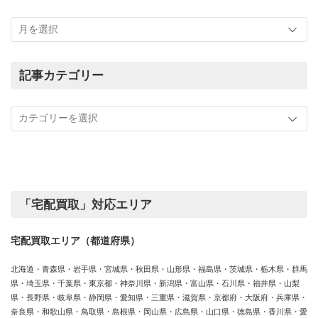
こ
れ
ま
で
の
記事カテゴリー
買
記
取
事
実
カ
績
テ
ゴ
リ
ー
「宅配買取」対応エリア
宅配買取エリア（都道府県）
北海道・青森県・岩手県・宮城県・秋田県・山形県・福島県・茨城県・栃木県・群馬
県・埼玉県・千葉県・東京都・神奈川県・新潟県・富山県・石川県・福井県・山梨
県・長野県・岐阜県・静岡県・愛知県・三重県・滋賀県・京都府・大阪府・兵庫県・
奈良県・和歌山県・鳥取県・島根県・岡山県・広島県・山口県・徳島県・香川県・愛