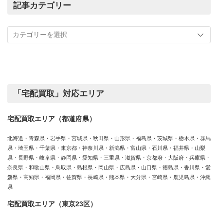
の
記事カテゴリー
買
記
取
事
実
カ
績
テ
ゴ
リ
ー
「宅配買取」対応エリア
宅配買取エリア（都道府県）
北海道・青森県・岩手県・宮城県・秋田県・山形県・福島県・茨城県・栃木県・群馬
県・埼玉県・千葉県・東京都・神奈川県・新潟県・富山県・石川県・福井県・山梨
県・長野県・岐阜県・静岡県・愛知県・三重県・滋賀県・京都府・大阪府・兵庫県・
奈良県・和歌山県・鳥取県・島根県・岡山県・広島県・山口県・徳島県・香川県・愛
媛県・高知県・福岡県・佐賀県・長崎県・熊本県・大分県・宮崎県・鹿児島県・沖縄
県
宅配買取エリア（東京23区）