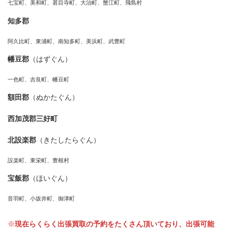
七宝町、美和町、甚目寺町、大治町、蟹江町、飛島村
知多郡
阿久比町、東浦町、南知多町、美浜町、武豊町
幡豆郡
（はずぐん）
一色町、吉良町、幡豆町
額田郡
（ぬかたぐん）
西加茂郡三好町
北設楽郡
（きたしたらぐん）
設楽町、東栄町、豊根村
宝飯郡
（ほいぐん）
音羽町、小坂井町、御津町
※
現在らくらく出張買取の予約をたくさん頂いており、出張可能