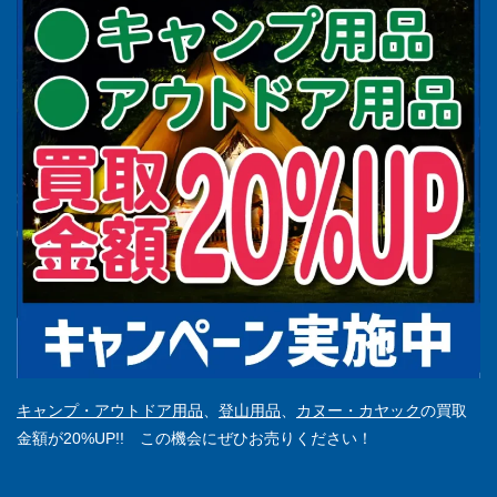
キャンプ・アウトドア用品
、
登山用品
、
カヌー・カヤック
の買取
金額が20%UP!! この機会にぜひお売りください！