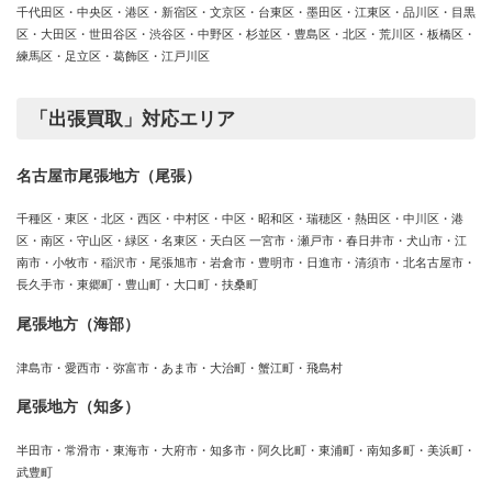
千代田区・中央区・港区・新宿区・文京区・台東区・墨田区・江東区・品川区・目黒
区・大田区・世田谷区・渋谷区・中野区・杉並区・豊島区・北区・荒川区・板橋区・
練馬区・足立区・葛飾区・江戸川区
「出張買取」対応エリア
名古屋市尾張地方（尾張）
千種区・東区・北区・西区・中村区・中区・昭和区・瑞穂区・熱田区・中川区・港
区・南区・守山区・緑区・名東区・天白区 一宮市・瀬戸市・春日井市・犬山市・江
南市・小牧市・稲沢市・尾張旭市・岩倉市・豊明市・日進市・清須市・北名古屋市・
長久手市・東郷町・豊山町・大口町・扶桑町
尾張地方（海部）
津島市・愛西市・弥富市・あま市・大治町・蟹江町・飛島村
尾張地方（知多）
半田市・常滑市・東海市・大府市・知多市・阿久比町・東浦町・南知多町・美浜町・
武豊町