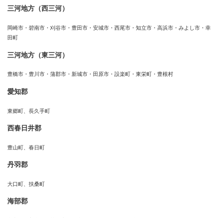
三河地方（西三河）
岡崎市・碧南市・刈谷市・豊田市・安城市・西尾市・知立市・高浜市・みよし市・幸
田町
三河地方（東三河）
豊橋市・豊川市・蒲郡市・新城市・田原市・設楽町・東栄町・豊根村
愛知郡
東郷町、長久手町
西春日井郡
豊山町、春日町
丹羽郡
大口町、扶桑町
海部郡