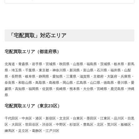
カ
績
テ
ゴ
リ
ー
「宅配買取」対応エリア
宅配買取エリア（都道府県）
北海道・青森県・岩手県・宮城県・秋田県・山形県・福島県・茨城県・栃木県・群馬
県・埼玉県・千葉県・東京都・神奈川県・新潟県・富山県・石川県・福井県・山梨
県・長野県・岐阜県・静岡県・愛知県・三重県・滋賀県・京都府・大阪府・兵庫県・
奈良県・和歌山県・鳥取県・島根県・岡山県・広島県・山口県・徳島県・香川県・愛
媛県・高知県・福岡県・佐賀県・長崎県・熊本県・大分県・宮崎県・鹿児島県・沖縄
県
宅配買取エリア（東京23区）
千代田区・中央区・港区・新宿区・文京区・台東区・墨田区・江東区・品川区・目黒
区・大田区・世田谷区・渋谷区・中野区・杉並区・豊島区・北区・荒川区・板橋区・
練馬区・足立区・葛飾区・江戸川区