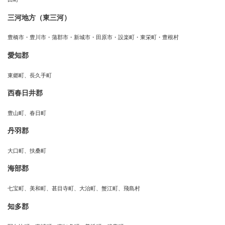
三河地方（東三河）
豊橋市・豊川市・蒲郡市・新城市・田原市・設楽町・東栄町・豊根村
愛知郡
東郷町、長久手町
西春日井郡
豊山町、春日町
丹羽郡
大口町、扶桑町
海部郡
七宝町、美和町、甚目寺町、大治町、蟹江町、飛島村
知多郡