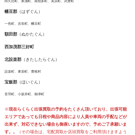
阿久比町、東浦町、南知多町、美浜町、武豊町
幡豆郡
（はずぐん）
一色町、吉良町、幡豆町
額田郡
（ぬかたぐん）
西加茂郡三好町
北設楽郡
（きたしたらぐん）
設楽町、東栄町、豊根村
宝飯郡
（ほいぐん）
音羽町、小坂井町、御津町
※
現在らくらく出張買取の予約をたくさん頂いており、出張可能
エリアであっても日程や商品内容により人員や車両の手配などが
出来ず、対応できない場合も御座いますので、予めご了承願いま
す。。
（その場合は、宅配買取か店頭買取をご利用頂けますよう