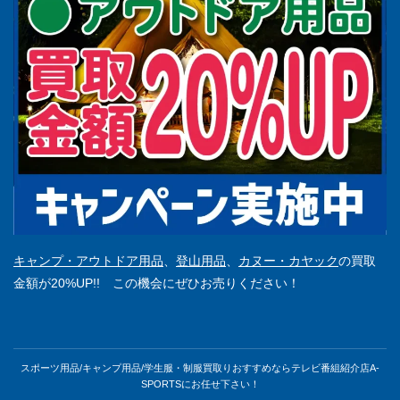
キャンプ・アウトドア用品
、
登山用品
、
カヌー・カヤック
の買取
金額が20%UP!! この機会にぜひお売りください！
スポーツ用品/キャンプ用品/学生服・制服買取りおすすめならテレビ番組紹介店A-
SPORTSにお任せ下さい！