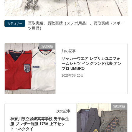
、
、
買取実績
買取実績（スノボ用品）
買取実績（スポー
カテゴリー
ツ用品）
買取実績
前の記事
サッカーウエア レプリカユニフォ
ームシャツ イングランド代表 アン
ブロ UMBRO
2025年3月20日
買取実績
次の記事
神奈川県立城郷高等学校 男子学生
服 ブレザー制服 175A 上下セッ
ト・ネクタイ