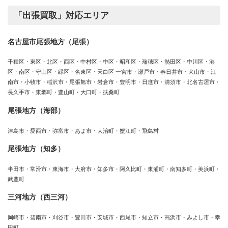
「出張買取」対応エリア
名古屋市尾張地方（尾張）
千種区・東区・北区・西区・中村区・中区・昭和区・瑞穂区・熱田区・中川区・港
区・南区・守山区・緑区・名東区・天白区 一宮市・瀬戸市・春日井市・犬山市・江
南市・小牧市・稲沢市・尾張旭市・岩倉市・豊明市・日進市・清須市・北名古屋市・
長久手市・東郷町・豊山町・大口町・扶桑町
尾張地方（海部）
津島市・愛西市・弥富市・あま市・大治町・蟹江町・飛島村
尾張地方（知多）
半田市・常滑市・東海市・大府市・知多市・阿久比町・東浦町・南知多町・美浜町・
武豊町
三河地方（西三河）
岡崎市・碧南市・刈谷市・豊田市・安城市・西尾市・知立市・高浜市・みよし市・幸
田町