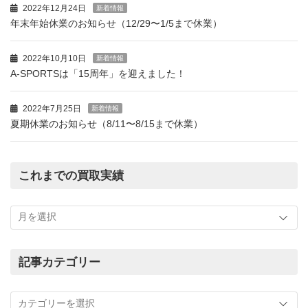
2022年12月24日
新着情報
年末年始休業のお知らせ（12/29〜1/5まで休業）
2022年10月10日
新着情報
A-SPORTSは「15周年」を迎えました！
2022年7月25日
新着情報
夏期休業のお知らせ（8/11〜8/15まで休業）
これまでの買取実績
こ
れ
ま
で
の
記事カテゴリー
買
記
取
事
実