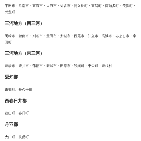
半田市・常滑市・東海市・大府市・知多市・阿久比町・東浦町・南知多町・美浜町・
武豊町
三河地方（西三河）
岡崎市・碧南市・刈谷市・豊田市・安城市・西尾市・知立市・高浜市・みよし市・幸
田町
三河地方（東三河）
豊橋市・豊川市・蒲郡市・新城市・田原市・設楽町・東栄町・豊根村
愛知郡
東郷町、長久手町
西春日井郡
豊山町、春日町
丹羽郡
大口町、扶桑町