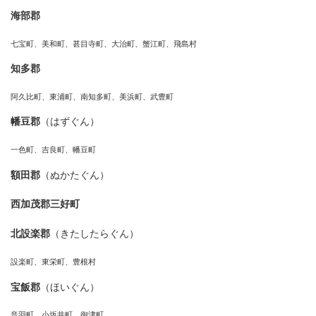
海部郡
七宝町、美和町、甚目寺町、大治町、蟹江町、飛島村
知多郡
阿久比町、東浦町、南知多町、美浜町、武豊町
幡豆郡
（はずぐん）
一色町、吉良町、幡豆町
額田郡
（ぬかたぐん）
西加茂郡三好町
北設楽郡
（きたしたらぐん）
設楽町、東栄町、豊根村
宝飯郡
（ほいぐん）
音羽町、小坂井町、御津町