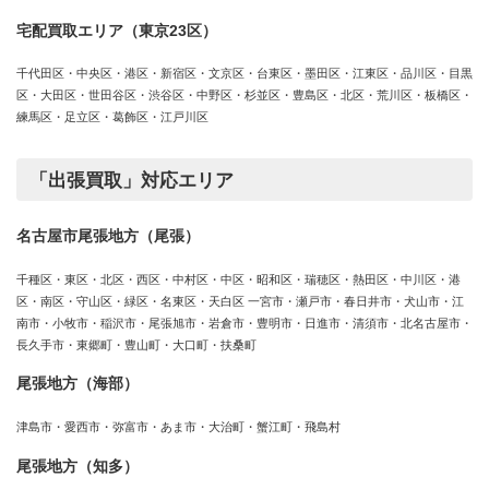
宅配買取エリア（東京23区）
千代田区・中央区・港区・新宿区・文京区・台東区・墨田区・江東区・品川区・目黒
区・大田区・世田谷区・渋谷区・中野区・杉並区・豊島区・北区・荒川区・板橋区・
練馬区・足立区・葛飾区・江戸川区
「出張買取」対応エリア
名古屋市尾張地方（尾張）
千種区・東区・北区・西区・中村区・中区・昭和区・瑞穂区・熱田区・中川区・港
区・南区・守山区・緑区・名東区・天白区 一宮市・瀬戸市・春日井市・犬山市・江
南市・小牧市・稲沢市・尾張旭市・岩倉市・豊明市・日進市・清須市・北名古屋市・
長久手市・東郷町・豊山町・大口町・扶桑町
尾張地方（海部）
津島市・愛西市・弥富市・あま市・大治町・蟹江町・飛島村
尾張地方（知多）