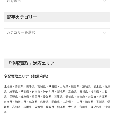
ま
で
の
記事カテゴリー
買
記
取
事
実
カ
績
テ
ゴ
リ
ー
「宅配買取」対応エリア
宅配買取エリア（都道府県）
北海道・青森県・岩手県・宮城県・秋田県・山形県・福島県・茨城県・栃木県・群馬
県・埼玉県・千葉県・東京都・神奈川県・新潟県・富山県・石川県・福井県・山梨
県・長野県・岐阜県・静岡県・愛知県・三重県・滋賀県・京都府・大阪府・兵庫県・
奈良県・和歌山県・鳥取県・島根県・岡山県・広島県・山口県・徳島県・香川県・愛
媛県・高知県・福岡県・佐賀県・長崎県・熊本県・大分県・宮崎県・鹿児島県・沖縄
県