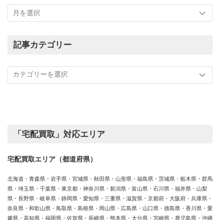
こ
れ
ま
で
の
記事カテゴリー
買
記
取
事
実
カ
績
テ
ゴ
リ
ー
「宅配買取」対応エリア
宅配買取エリア（都道府県）
北海道・青森県・岩手県・宮城県・秋田県・山形県・福島県・茨城県・栃木県・群馬
県・埼玉県・千葉県・東京都・神奈川県・新潟県・富山県・石川県・福井県・山梨
県・長野県・岐阜県・静岡県・愛知県・三重県・滋賀県・京都府・大阪府・兵庫県・
奈良県・和歌山県・鳥取県・島根県・岡山県・広島県・山口県・徳島県・香川県・愛
媛県・高知県・福岡県・佐賀県・長崎県・熊本県・大分県・宮崎県・鹿児島県・沖縄