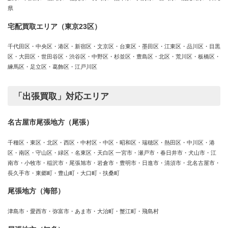
県
宅配買取エリア（東京23区）
千代田区・中央区・港区・新宿区・文京区・台東区・墨田区・江東区・品川区・目黒
区・大田区・世田谷区・渋谷区・中野区・杉並区・豊島区・北区・荒川区・板橋区・
練馬区・足立区・葛飾区・江戸川区
「出張買取」対応エリア
名古屋市尾張地方（尾張）
千種区・東区・北区・西区・中村区・中区・昭和区・瑞穂区・熱田区・中川区・港
区・南区・守山区・緑区・名東区・天白区 一宮市・瀬戸市・春日井市・犬山市・江
南市・小牧市・稲沢市・尾張旭市・岩倉市・豊明市・日進市・清須市・北名古屋市・
長久手市・東郷町・豊山町・大口町・扶桑町
尾張地方（海部）
津島市・愛西市・弥富市・あま市・大治町・蟹江町・飛島村