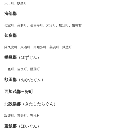
大口町、扶桑町
海部郡
七宝町、美和町、甚目寺町、大治町、蟹江町、飛島村
知多郡
阿久比町、東浦町、南知多町、美浜町、武豊町
幡豆郡
（はずぐん）
一色町、吉良町、幡豆町
額田郡
（ぬかたぐん）
西加茂郡三好町
北設楽郡
（きたしたらぐん）
設楽町、東栄町、豊根村
宝飯郡
（ほいぐん）