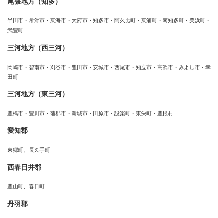
尾張地方（知多）
半田市・常滑市・東海市・大府市・知多市・阿久比町・東浦町・南知多町・美浜町・
武豊町
三河地方（西三河）
岡崎市・碧南市・刈谷市・豊田市・安城市・西尾市・知立市・高浜市・みよし市・幸
田町
三河地方（東三河）
豊橋市・豊川市・蒲郡市・新城市・田原市・設楽町・東栄町・豊根村
愛知郡
東郷町、長久手町
西春日井郡
豊山町、春日町
丹羽郡