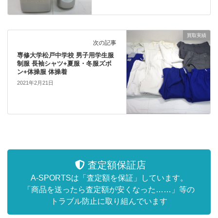
買取実績
次の記事
専修大学松戸中学校 男子用学生服
制服 長袖シャツ+夏服・冬服ズボ
ン+体操服 体操着
2021年2月21日
査定額保証店
A-SPORTSは「査定額を保証」しています。
「商品を送ったら査定額が安くなった……」等の
トラブル防止に取り組んでいます