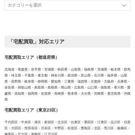
事
実
カ
績
テ
ゴ
リ
ー
「宅配買取」対応エリア
宅配買取エリア（都道府県）
北海道・青森県・岩手県・宮城県・秋田県・山形県・福島県・茨城県・栃木県・群馬
県・埼玉県・千葉県・東京都・神奈川県・新潟県・富山県・石川県・福井県・山梨
県・長野県・岐阜県・静岡県・愛知県・三重県・滋賀県・京都府・大阪府・兵庫県・
奈良県・和歌山県・鳥取県・島根県・岡山県・広島県・山口県・徳島県・香川県・愛
媛県・高知県・福岡県・佐賀県・長崎県・熊本県・大分県・宮崎県・鹿児島県・沖縄
県
宅配買取エリア（東京23区）
千代田区・中央区・港区・新宿区・文京区・台東区・墨田区・江東区・品川区・目黒
区・大田区・世田谷区・渋谷区・中野区・杉並区・豊島区・北区・荒川区・板橋区・
練馬区・足立区・葛飾区・江戸川区