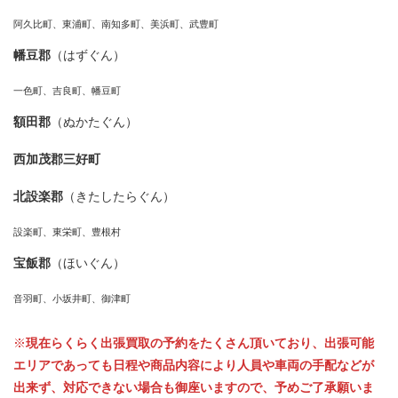
阿久比町、東浦町、南知多町、美浜町、武豊町
幡豆郡
（はずぐん）
一色町、吉良町、幡豆町
額田郡
（ぬかたぐん）
西加茂郡三好町
北設楽郡
（きたしたらぐん）
設楽町、東栄町、豊根村
宝飯郡
（ほいぐん）
音羽町、小坂井町、御津町
※
現在らくらく出張買取の予約をたくさん頂いており、出張可能
エリアであっても日程や商品内容により人員や車両の手配などが
出来ず、対応できない場合も御座いますので、予めご了承願いま