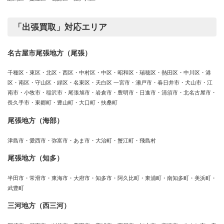
「出張買取」対応エリア
名古屋市尾張地方（尾張）
千種区・東区・北区・西区・中村区・中区・昭和区・瑞穂区・熱田区・中川区・港
区・南区・守山区・緑区・名東区・天白区 一宮市・瀬戸市・春日井市・犬山市・江
南市・小牧市・稲沢市・尾張旭市・岩倉市・豊明市・日進市・清須市・北名古屋市・
長久手市・東郷町・豊山町・大口町・扶桑町
尾張地方（海部）
津島市・愛西市・弥富市・あま市・大治町・蟹江町・飛島村
尾張地方（知多）
半田市・常滑市・東海市・大府市・知多市・阿久比町・東浦町・南知多町・美浜町・
武豊町
三河地方（西三河）