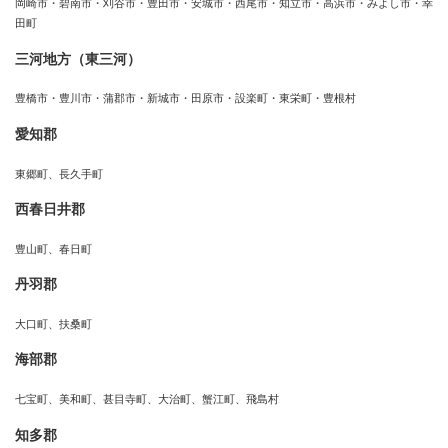
岡崎市・碧南市・刈谷市・豊田市・安城市・西尾市・知立市・高浜市・みよし市・幸
田町
三河地方（東三河）
豊橋市・豊川市・蒲郡市・新城市・田原市・設楽町・東栄町・豊根村
愛知郡
東郷町、長久手町
西春日井郡
豊山町、春日町
丹羽郡
大口町、扶桑町
海部郡
七宝町、美和町、甚目寺町、大治町、蟹江町、飛島村
知多郡