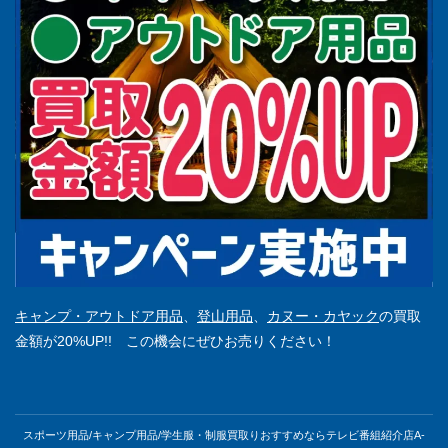
キャンプ・アウトドア用品
、
登山用品
、
カヌー・カヤック
の買取
金額が20%UP!! この機会にぜひお売りください！
スポーツ用品/キャンプ用品/学生服・制服買取りおすすめならテレビ番組紹介店A-