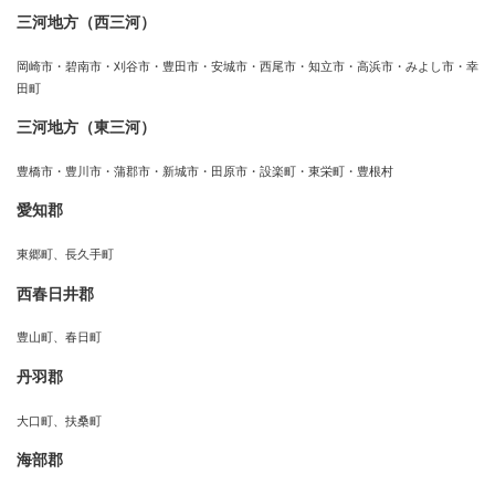
三河地方（西三河）
岡崎市・碧南市・刈谷市・豊田市・安城市・西尾市・知立市・高浜市・みよし市・幸
田町
三河地方（東三河）
豊橋市・豊川市・蒲郡市・新城市・田原市・設楽町・東栄町・豊根村
愛知郡
東郷町、長久手町
西春日井郡
豊山町、春日町
丹羽郡
大口町、扶桑町
海部郡