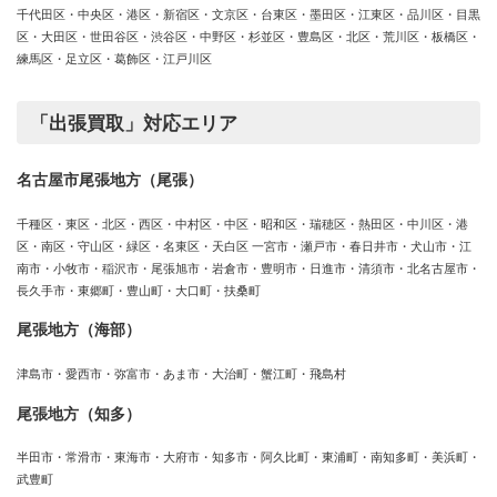
千代田区・中央区・港区・新宿区・文京区・台東区・墨田区・江東区・品川区・目黒
区・大田区・世田谷区・渋谷区・中野区・杉並区・豊島区・北区・荒川区・板橋区・
練馬区・足立区・葛飾区・江戸川区
「出張買取」対応エリア
名古屋市尾張地方（尾張）
千種区・東区・北区・西区・中村区・中区・昭和区・瑞穂区・熱田区・中川区・港
区・南区・守山区・緑区・名東区・天白区 一宮市・瀬戸市・春日井市・犬山市・江
南市・小牧市・稲沢市・尾張旭市・岩倉市・豊明市・日進市・清須市・北名古屋市・
長久手市・東郷町・豊山町・大口町・扶桑町
尾張地方（海部）
津島市・愛西市・弥富市・あま市・大治町・蟹江町・飛島村
尾張地方（知多）
半田市・常滑市・東海市・大府市・知多市・阿久比町・東浦町・南知多町・美浜町・
武豊町