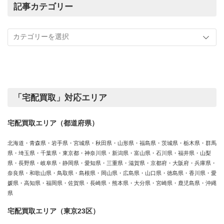
の
記事カテゴリー
買
記
取
事
実
カ
績
テ
ゴ
リ
ー
「宅配買取」対応エリア
宅配買取エリア（都道府県）
北海道・青森県・岩手県・宮城県・秋田県・山形県・福島県・茨城県・栃木県・群馬
県・埼玉県・千葉県・東京都・神奈川県・新潟県・富山県・石川県・福井県・山梨
県・長野県・岐阜県・静岡県・愛知県・三重県・滋賀県・京都府・大阪府・兵庫県・
奈良県・和歌山県・鳥取県・島根県・岡山県・広島県・山口県・徳島県・香川県・愛
媛県・高知県・福岡県・佐賀県・長崎県・熊本県・大分県・宮崎県・鹿児島県・沖縄
県
宅配買取エリア（東京23区）