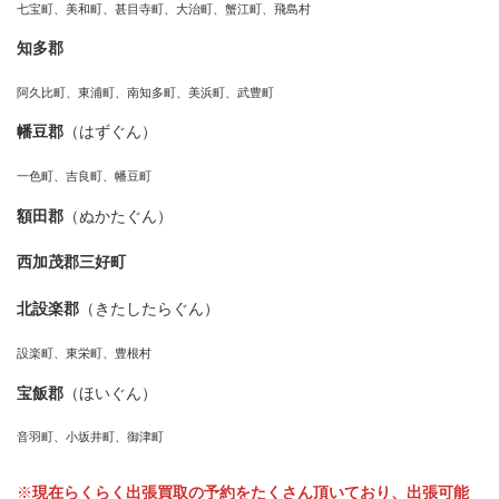
七宝町、美和町、甚目寺町、大治町、蟹江町、飛島村
知多郡
阿久比町、東浦町、南知多町、美浜町、武豊町
幡豆郡
（はずぐん）
一色町、吉良町、幡豆町
額田郡
（ぬかたぐん）
西加茂郡三好町
北設楽郡
（きたしたらぐん）
設楽町、東栄町、豊根村
宝飯郡
（ほいぐん）
音羽町、小坂井町、御津町
※
現在らくらく出張買取の予約をたくさん頂いており、出張可能