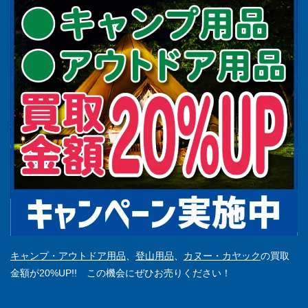
キャンプ・アウトドア用品
、
登山用品
、
カヌー・カヤック
の買取
金額が20%UP!! この機会にぜひお売りください！