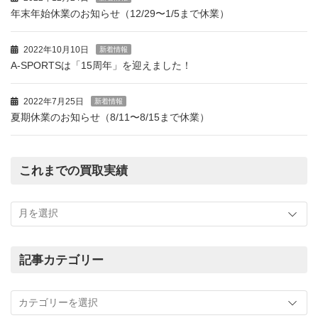
年末年始休業のお知らせ（12/29〜1/5まで休業）
2022年10月10日
新着情報
A-SPORTSは「15周年」を迎えました！
2022年7月25日
新着情報
夏期休業のお知らせ（8/11〜8/15まで休業）
これまでの買取実績
こ
れ
ま
で
の
記事カテゴリー
買
記
取
事
実
カ
績