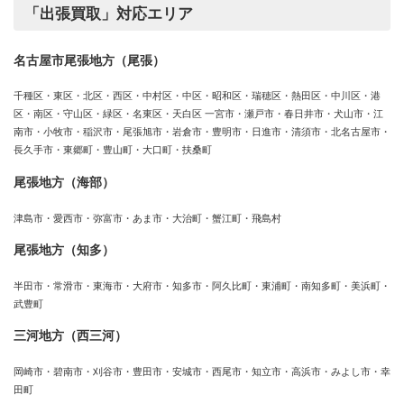
「出張買取」対応エリア
名古屋市尾張地方（尾張）
千種区・東区・北区・西区・中村区・中区・昭和区・瑞穂区・熱田区・中川区・港
区・南区・守山区・緑区・名東区・天白区 一宮市・瀬戸市・春日井市・犬山市・江
南市・小牧市・稲沢市・尾張旭市・岩倉市・豊明市・日進市・清須市・北名古屋市・
長久手市・東郷町・豊山町・大口町・扶桑町
尾張地方（海部）
津島市・愛西市・弥富市・あま市・大治町・蟹江町・飛島村
尾張地方（知多）
半田市・常滑市・東海市・大府市・知多市・阿久比町・東浦町・南知多町・美浜町・
武豊町
三河地方（西三河）
岡崎市・碧南市・刈谷市・豊田市・安城市・西尾市・知立市・高浜市・みよし市・幸
田町