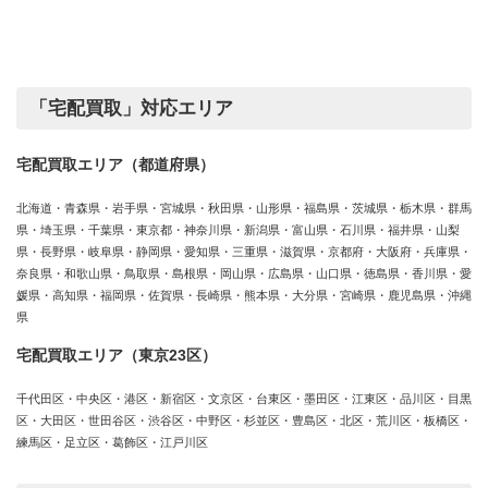
テ
ゴ
リ
ー
「宅配買取」対応エリア
宅配買取エリア（都道府県）
北海道・青森県・岩手県・宮城県・秋田県・山形県・福島県・茨城県・栃木県・群馬
県・埼玉県・千葉県・東京都・神奈川県・新潟県・富山県・石川県・福井県・山梨
県・長野県・岐阜県・静岡県・愛知県・三重県・滋賀県・京都府・大阪府・兵庫県・
奈良県・和歌山県・鳥取県・島根県・岡山県・広島県・山口県・徳島県・香川県・愛
媛県・高知県・福岡県・佐賀県・長崎県・熊本県・大分県・宮崎県・鹿児島県・沖縄
県
宅配買取エリア（東京23区）
千代田区・中央区・港区・新宿区・文京区・台東区・墨田区・江東区・品川区・目黒
区・大田区・世田谷区・渋谷区・中野区・杉並区・豊島区・北区・荒川区・板橋区・
練馬区・足立区・葛飾区・江戸川区