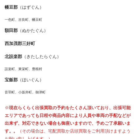
幡豆郡
（はずぐん）
一色町、吉良町、幡豆町
額田郡
（ぬかたぐん）
西加茂郡三好町
北設楽郡
（きたしたらぐん）
設楽町、東栄町、豊根村
宝飯郡
（ほいぐん）
音羽町、小坂井町、御津町
※
現在らくらく出張買取の予約をたくさん頂いており、出張可能
エリアであっても日程や商品内容により人員や車両の手配などが
出来ず、対応できない場合も御座いますので、予めご了承願いま
す。。
（その場合は、宅配買取か店頭買取をご利用頂けますよう
お願い申し上げます。）