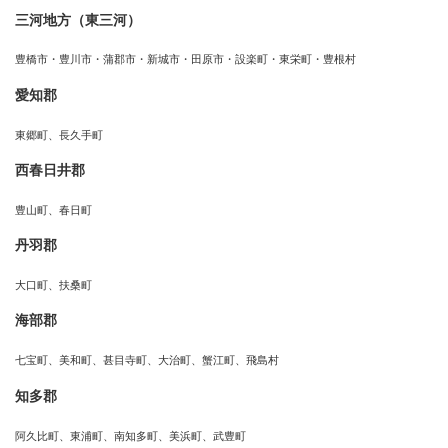
三河地方（東三河）
豊橋市・豊川市・蒲郡市・新城市・田原市・設楽町・東栄町・豊根村
愛知郡
東郷町、長久手町
西春日井郡
豊山町、春日町
丹羽郡
大口町、扶桑町
海部郡
七宝町、美和町、甚目寺町、大治町、蟹江町、飛島村
知多郡
阿久比町、東浦町、南知多町、美浜町、武豊町