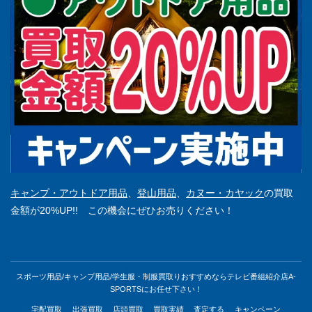
キャンプ・アウトドア用品
、
登山用品
、
カヌー・カヤック
の買取
金額が20%UP!! この機会にぜひお売りください！
スポーツ用品/キャンプ用品/学生服・制服買取りおすすめならテレビ番組紹介店A-
SPORTSにお任せ下さい！
宅配買取
出張買取
店頭買取
買取実績
査定する
キャンペーン