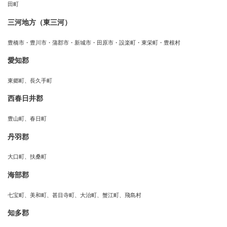
田町
三河地方（東三河）
豊橋市・豊川市・蒲郡市・新城市・田原市・設楽町・東栄町・豊根村
愛知郡
東郷町、長久手町
西春日井郡
豊山町、春日町
丹羽郡
大口町、扶桑町
海部郡
七宝町、美和町、甚目寺町、大治町、蟹江町、飛島村
知多郡