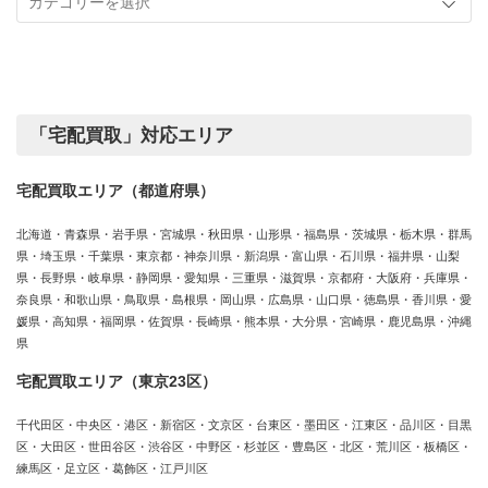
実
カ
績
テ
ゴ
リ
ー
「宅配買取」対応エリア
宅配買取エリア（都道府県）
北海道・青森県・岩手県・宮城県・秋田県・山形県・福島県・茨城県・栃木県・群馬
県・埼玉県・千葉県・東京都・神奈川県・新潟県・富山県・石川県・福井県・山梨
県・長野県・岐阜県・静岡県・愛知県・三重県・滋賀県・京都府・大阪府・兵庫県・
奈良県・和歌山県・鳥取県・島根県・岡山県・広島県・山口県・徳島県・香川県・愛
媛県・高知県・福岡県・佐賀県・長崎県・熊本県・大分県・宮崎県・鹿児島県・沖縄
県
宅配買取エリア（東京23区）
千代田区・中央区・港区・新宿区・文京区・台東区・墨田区・江東区・品川区・目黒
区・大田区・世田谷区・渋谷区・中野区・杉並区・豊島区・北区・荒川区・板橋区・
練馬区・足立区・葛飾区・江戸川区