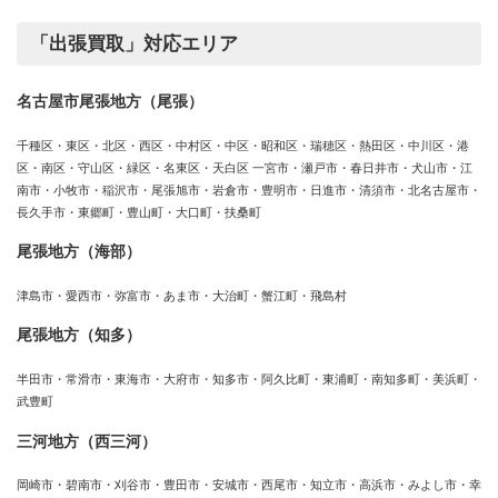
「出張買取」対応エリア
名古屋市尾張地方（尾張）
千種区・東区・北区・西区・中村区・中区・昭和区・瑞穂区・熱田区・中川区・港
区・南区・守山区・緑区・名東区・天白区 一宮市・瀬戸市・春日井市・犬山市・江
南市・小牧市・稲沢市・尾張旭市・岩倉市・豊明市・日進市・清須市・北名古屋市・
長久手市・東郷町・豊山町・大口町・扶桑町
尾張地方（海部）
津島市・愛西市・弥富市・あま市・大治町・蟹江町・飛島村
尾張地方（知多）
半田市・常滑市・東海市・大府市・知多市・阿久比町・東浦町・南知多町・美浜町・
武豊町
三河地方（西三河）
岡崎市・碧南市・刈谷市・豊田市・安城市・西尾市・知立市・高浜市・みよし市・幸