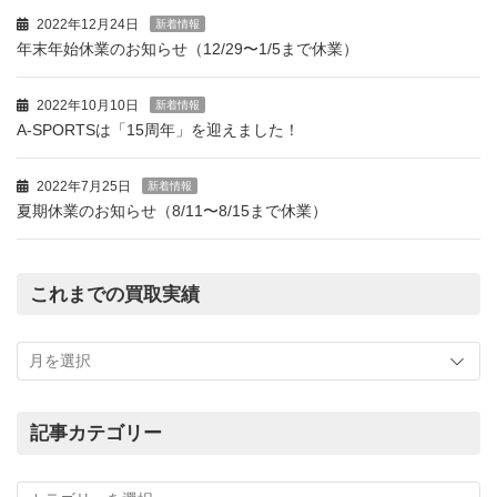
2022年12月24日
新着情報
年末年始休業のお知らせ（12/29〜1/5まで休業）
2022年10月10日
新着情報
A-SPORTSは「15周年」を迎えました！
2022年7月25日
新着情報
夏期休業のお知らせ（8/11〜8/15まで休業）
これまでの買取実績
こ
れ
ま
で
の
記事カテゴリー
買
記
取
事