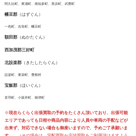
阿久比町、東浦町、南知多町、美浜町、武豊町
幡豆郡
（はずぐん）
一色町、吉良町、幡豆町
額田郡
（ぬかたぐん）
西加茂郡三好町
北設楽郡
（きたしたらぐん）
設楽町、東栄町、豊根村
宝飯郡
（ほいぐん）
音羽町、小坂井町、御津町
※
現在らくらく出張買取の予約をたくさん頂いており、出張可能
エリアであっても日程や商品内容により人員や車両の手配などが
出来ず、対応できない場合も御座いますので、予めご了承願いま
す。。
（その場合は、宅配買取か店頭買取をご利用頂けますよう