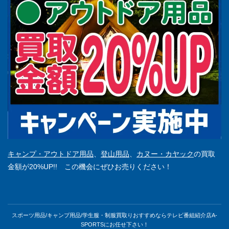
キャンプ・アウトドア用品
、
登山用品
、
カヌー・カヤック
の買取
金額が20%UP!! この機会にぜひお売りください！
スポーツ用品/キャンプ用品/学生服・制服買取りおすすめならテレビ番組紹介店A-
SPORTSにお任せ下さい！