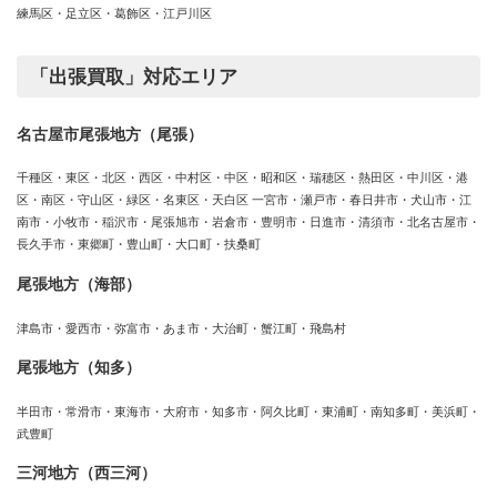
練馬区・足立区・葛飾区・江戸川区
「出張買取」対応エリア
名古屋市尾張地方（尾張）
千種区・東区・北区・西区・中村区・中区・昭和区・瑞穂区・熱田区・中川区・港
区・南区・守山区・緑区・名東区・天白区 一宮市・瀬戸市・春日井市・犬山市・江
南市・小牧市・稲沢市・尾張旭市・岩倉市・豊明市・日進市・清須市・北名古屋市・
長久手市・東郷町・豊山町・大口町・扶桑町
尾張地方（海部）
津島市・愛西市・弥富市・あま市・大治町・蟹江町・飛島村
尾張地方（知多）
半田市・常滑市・東海市・大府市・知多市・阿久比町・東浦町・南知多町・美浜町・
武豊町
三河地方（西三河）