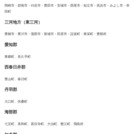
岡崎市・碧南市・刈谷市・豊田市・安城市・西尾市・知立市・高浜市・みよし市・幸
田町
三河地方（東三河）
豊橋市・豊川市・蒲郡市・新城市・田原市・設楽町・東栄町・豊根村
愛知郡
東郷町、長久手町
西春日井郡
豊山町、春日町
丹羽郡
大口町、扶桑町
海部郡
七宝町、美和町、甚目寺町、大治町、蟹江町、飛島村