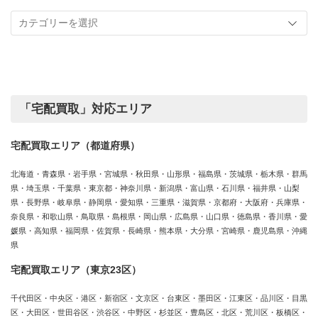
記
取
事
実
カ
績
テ
ゴ
リ
ー
「宅配買取」対応エリア
宅配買取エリア（都道府県）
北海道・青森県・岩手県・宮城県・秋田県・山形県・福島県・茨城県・栃木県・群馬
県・埼玉県・千葉県・東京都・神奈川県・新潟県・富山県・石川県・福井県・山梨
県・長野県・岐阜県・静岡県・愛知県・三重県・滋賀県・京都府・大阪府・兵庫県・
奈良県・和歌山県・鳥取県・島根県・岡山県・広島県・山口県・徳島県・香川県・愛
媛県・高知県・福岡県・佐賀県・長崎県・熊本県・大分県・宮崎県・鹿児島県・沖縄
県
宅配買取エリア（東京23区）
千代田区・中央区・港区・新宿区・文京区・台東区・墨田区・江東区・品川区・目黒
区・大田区・世田谷区・渋谷区・中野区・杉並区・豊島区・北区・荒川区・板橋区・