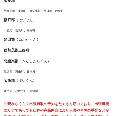
知多郡
阿久比町、東浦町、南知多町、美浜町、武豊町
幡豆郡
（はずぐん）
一色町、吉良町、幡豆町
額田郡
（ぬかたぐん）
西加茂郡三好町
北設楽郡
（きたしたらぐん）
設楽町、東栄町、豊根村
宝飯郡
（ほいぐん）
音羽町、小坂井町、御津町
※
現在らくらく出張買取の予約をたくさん頂いており、出張可能
エリアであっても日程や商品内容により人員や車両の手配などが