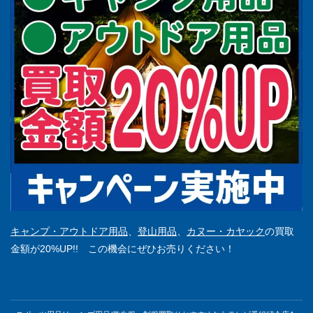
キャンプ・アウトドア用品
、
登山用品
、
カヌー・カヤック
の買取
金額が20%UP!! この機会にぜひお売りください！