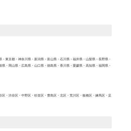
ゴ
リ
ー
県・東京都・神奈川県・新潟県・富山県・石川県・福井県・山梨県・長野県・
根県・岡山県・広島県・山口県・徳島県・香川県・愛媛県・高知県・福岡県・
谷区・渋谷区・中野区・杉並区・豊島区・北区・荒川区・板橋区・練馬区・足