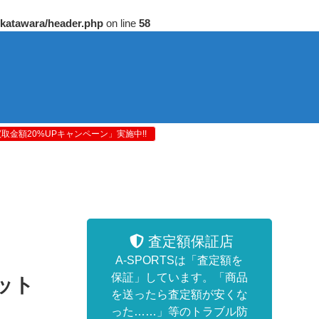
/katawara/header.php
on line
58
金額20%UPキャンペーン」実施中!!
査定額保証店
A-SPORTSは「査定額を
保証」しています。「商品
ット
を送ったら査定額が安くな
った……」等のトラブル防