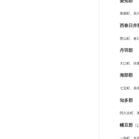
愛知郡
東郷町、長
西春日井
豊山町、春
丹羽郡
大口町、扶
海部郡
七宝町、美
知多郡
阿久比町、
幡豆郡
（
一色町、吉