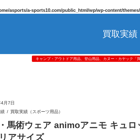
ome/asports/a-sports10.com/public_html/wp/wp-content/themes
買取実績
キャンプ・アウトドア用品、登山用品、カヌー・カヤック「買取
年4月7日
実績
買取実績（スポーツ用品）
・馬術ウェア animoアニモ キュロ
リアサイズ