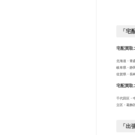
「宅
宅配買取
北海道・青
岐阜県・静
佐賀県・長
宅配買取
千代田区・
立区・葛飾
「出