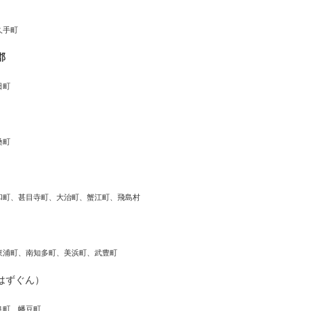
久手町
郡
日町
桑町
和町、甚目寺町、大治町、蟹江町、飛島村
東浦町、南知多町、美浜町、武豊町
はずぐん）
良町、幡豆町