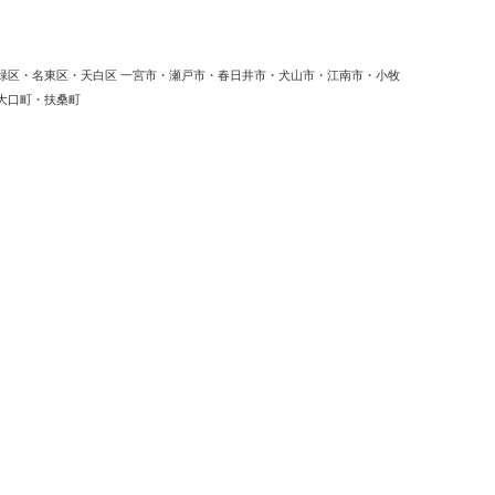
緑区・名東区・天白区 一宮市・瀬戸市・春日井市・犬山市・江南市・小牧
大口町・扶桑町