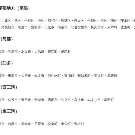
尾張地方（尾張）
区・北区・西区・中村区・中区・昭和区・瑞穂区・熱田区・中川区・港区・南区・守山区・
・尾張旭市・岩倉市・豊明市・日進市・清須市・北名古屋市・長久手市・東郷町・豊山町・
（海部）
西市・弥富市・あま市・大治町・蟹江町・飛島村
（知多）
滑市・東海市・大府市・知多市・阿久比町・東浦町・南知多町・美浜町・武豊町
（西三河）
南市・刈谷市・豊田市・安城市・西尾市・知立市・高浜市・みよし市・幸田町
（東三河）
川市・蒲郡市・新城市・田原市・設楽町・東栄町・豊根村