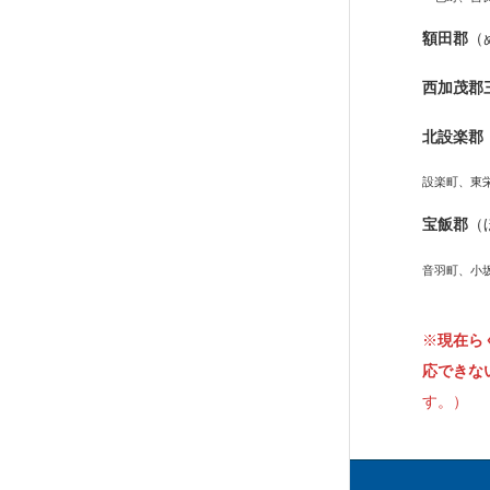
額田郡
（
西加茂郡
北設楽郡
設楽町、東
宝飯郡
（
音羽町、小
※
現在ら
応できな
す。）