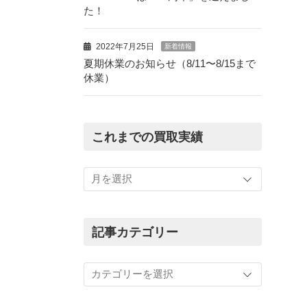
た！
2022年7月25日
新着情報
夏期休業のお知らせ（8/11〜8/15まで
休業）
これまでの買取実績
こ
れ
ま
で
の
記事カテゴリー
買
取
記
実
事
績
カ
テ