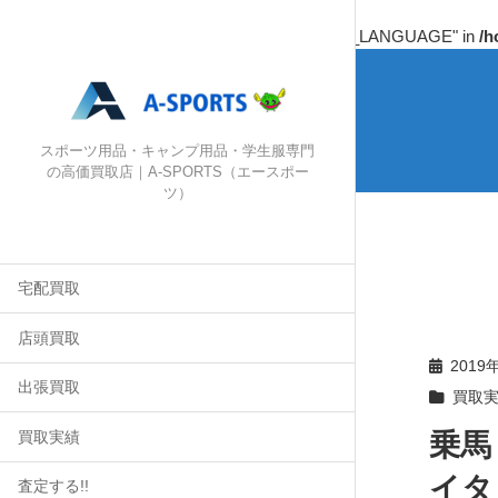
Warning
: Undefined array key "HTTP_ACCEPT_LANGUAGE" in
/h
スポーツ用品・キャンプ用品・学生服専門
の高価買取店｜A-SPORTS（エースポー
ツ）
宅配買取
店頭買取
2019
出張買取
買取
乗馬
買取実績
イタ
査定する!!