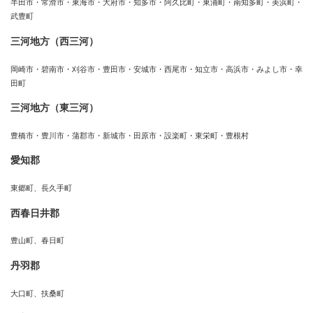
半田市・常滑市・東海市・大府市・知多市・阿久比町・東浦町・南知多町・美浜町・
武豊町
三河地方（西三河）
岡崎市・碧南市・刈谷市・豊田市・安城市・西尾市・知立市・高浜市・みよし市・幸
田町
三河地方（東三河）
豊橋市・豊川市・蒲郡市・新城市・田原市・設楽町・東栄町・豊根村
愛知郡
東郷町、長久手町
西春日井郡
豊山町、春日町
丹羽郡
大口町、扶桑町