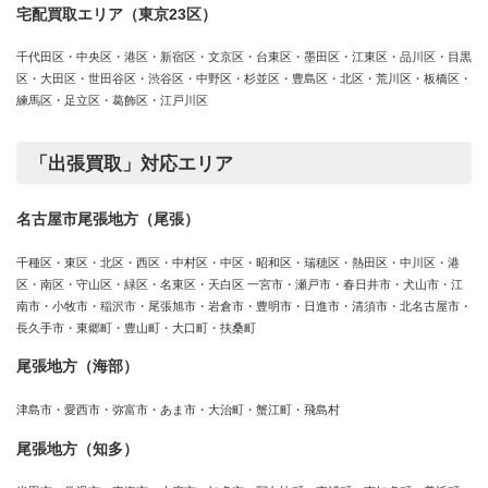
宅配買取エリア（東京23区）
千代田区・中央区・港区・新宿区・文京区・台東区・墨田区・江東区・品川区・目黒
区・大田区・世田谷区・渋谷区・中野区・杉並区・豊島区・北区・荒川区・板橋区・
練馬区・足立区・葛飾区・江戸川区
「出張買取」対応エリア
名古屋市尾張地方（尾張）
千種区・東区・北区・西区・中村区・中区・昭和区・瑞穂区・熱田区・中川区・港
区・南区・守山区・緑区・名東区・天白区 一宮市・瀬戸市・春日井市・犬山市・江
南市・小牧市・稲沢市・尾張旭市・岩倉市・豊明市・日進市・清須市・北名古屋市・
長久手市・東郷町・豊山町・大口町・扶桑町
尾張地方（海部）
津島市・愛西市・弥富市・あま市・大治町・蟹江町・飛島村
尾張地方（知多）