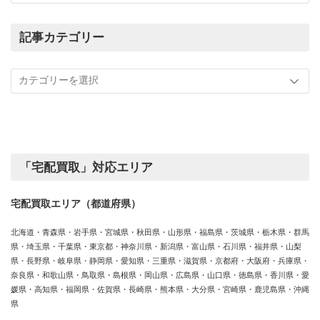
ま
で
の
記事カテゴリー
買
記
取
事
実
カ
績
テ
ゴ
リ
ー
「宅配買取」対応エリア
宅配買取エリア（都道府県）
北海道・青森県・岩手県・宮城県・秋田県・山形県・福島県・茨城県・栃木県・群馬
県・埼玉県・千葉県・東京都・神奈川県・新潟県・富山県・石川県・福井県・山梨
県・長野県・岐阜県・静岡県・愛知県・三重県・滋賀県・京都府・大阪府・兵庫県・
奈良県・和歌山県・鳥取県・島根県・岡山県・広島県・山口県・徳島県・香川県・愛
媛県・高知県・福岡県・佐賀県・長崎県・熊本県・大分県・宮崎県・鹿児島県・沖縄
県