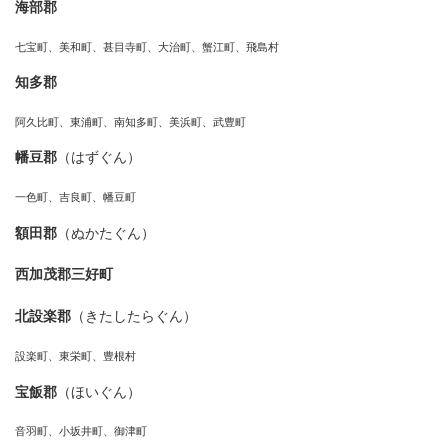
海部郡
七宝町、美和町、甚目寺町、大治町、蟹江町、飛島村
知多郡
阿久比町、東浦町、南知多町、美浜町、武豊町
幡豆郡
（はずぐん）
一色町、吉良町、幡豆町
額田郡
（ぬかたぐん）
西加茂郡三好町
北設楽郡
（きたしたらぐん）
設楽町、東栄町、豊根村
宝飯郡
（ほいぐん）
音羽町、小坂井町、御津町