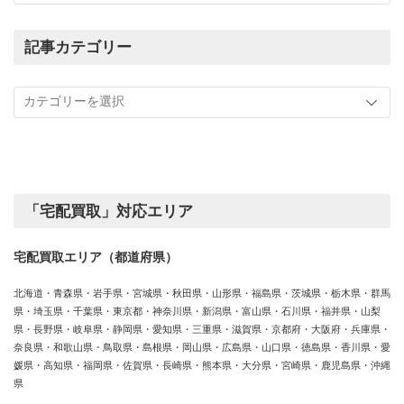
ま
で
の
記事カテゴリー
買
記
取
事
実
カ
績
テ
ゴ
リ
ー
「宅配買取」対応エリア
宅配買取エリア（都道府県）
北海道・青森県・岩手県・宮城県・秋田県・山形県・福島県・茨城県・栃木県・群馬
県・埼玉県・千葉県・東京都・神奈川県・新潟県・富山県・石川県・福井県・山梨
県・長野県・岐阜県・静岡県・愛知県・三重県・滋賀県・京都府・大阪府・兵庫県・
奈良県・和歌山県・鳥取県・島根県・岡山県・広島県・山口県・徳島県・香川県・愛
媛県・高知県・福岡県・佐賀県・長崎県・熊本県・大分県・宮崎県・鹿児島県・沖縄
県