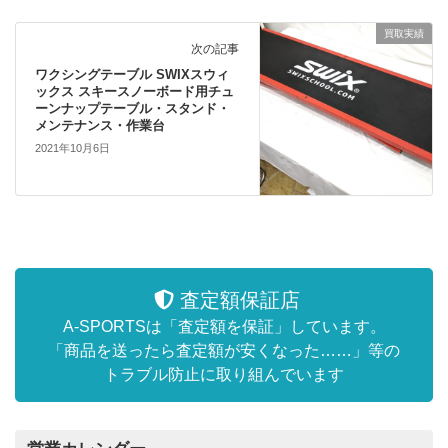
買取実績
次の記事
ワクシングテーブル SWIXスウィ
ックス スキースノーボード用チュ
ーンナップテーブル・スタンド・
メンテナンス・作業台
2021年10月6日
査定額保証店
A-SPORTSは「査定額を保証」しています。
「商品を送ったら査定額が安くなった……」等の
トラブル防止に取り組んでいます