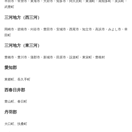
半田市・常滑市・東海市・大府市・知多市・阿久比町・東浦町・南知多町・美浜町・
武豊町
三河地方（西三河）
岡崎市・碧南市・刈谷市・豊田市・安城市・西尾市・知立市・高浜市・みよし市・幸
田町
三河地方（東三河）
豊橋市・豊川市・蒲郡市・新城市・田原市・設楽町・東栄町・豊根村
愛知郡
東郷町、長久手町
西春日井郡
豊山町、春日町
丹羽郡
大口町、扶桑町