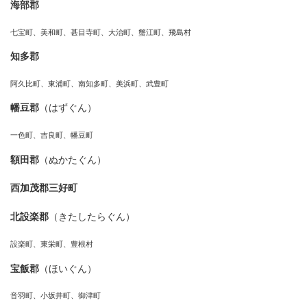
海部郡
七宝町、美和町、甚目寺町、大治町、蟹江町、飛島村
知多郡
阿久比町、東浦町、南知多町、美浜町、武豊町
幡豆郡
（はずぐん）
一色町、吉良町、幡豆町
額田郡
（ぬかたぐん）
西加茂郡三好町
北設楽郡
（きたしたらぐん）
設楽町、東栄町、豊根村
宝飯郡
（ほいぐん）
音羽町、小坂井町、御津町