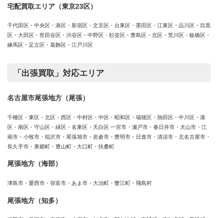
宅配買取エリア（東京23区）
千代田区・中央区・港区・新宿区・文京区・台東区・墨田区・江東区・品川区・目黒
区・大田区・世田谷区・渋谷区・中野区・杉並区・豊島区・北区・荒川区・板橋区・
練馬区・足立区・葛飾区・江戸川区
「出張買取」対応エリア
名古屋市尾張地方（尾張）
千種区・東区・北区・西区・中村区・中区・昭和区・瑞穂区・熱田区・中川区・港
区・南区・守山区・緑区・名東区・天白区 一宮市・瀬戸市・春日井市・犬山市・江
南市・小牧市・稲沢市・尾張旭市・岩倉市・豊明市・日進市・清須市・北名古屋市・
長久手市・東郷町・豊山町・大口町・扶桑町
尾張地方（海部）
津島市・愛西市・弥富市・あま市・大治町・蟹江町・飛島村
尾張地方（知多）