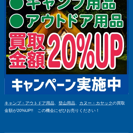
キャンプ・アウトドア用品
、
登山用品
、
カヌー・カヤック
の買取
金額が20%UP!! この機会にぜひお売りください！