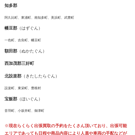
知多郡
阿久比町、東浦町、南知多町、美浜町、武豊町
幡豆郡
（はずぐん）
一色町、吉良町、幡豆町
額田郡
（ぬかたぐん）
西加茂郡三好町
北設楽郡
（きたしたらぐん）
設楽町、東栄町、豊根村
宝飯郡
（ほいぐん）
音羽町、小坂井町、御津町
※
現在らくらく出張買取の予約をたくさん頂いており、出張可能
エリアであっても日程や商品内容により人員や車両の手配などが