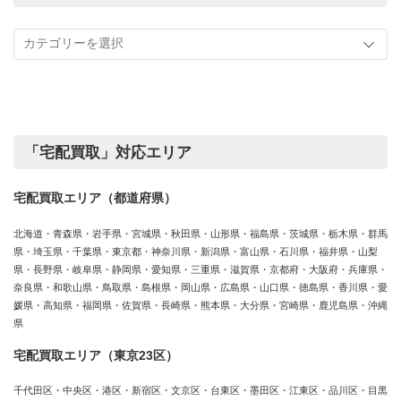
買
記
取
事
実
カ
績
テ
ゴ
リ
ー
「宅配買取」対応エリア
宅配買取エリア（都道府県）
北海道・青森県・岩手県・宮城県・秋田県・山形県・福島県・茨城県・栃木県・群馬
県・埼玉県・千葉県・東京都・神奈川県・新潟県・富山県・石川県・福井県・山梨
県・長野県・岐阜県・静岡県・愛知県・三重県・滋賀県・京都府・大阪府・兵庫県・
奈良県・和歌山県・鳥取県・島根県・岡山県・広島県・山口県・徳島県・香川県・愛
媛県・高知県・福岡県・佐賀県・長崎県・熊本県・大分県・宮崎県・鹿児島県・沖縄
県
宅配買取エリア（東京23区）
千代田区・中央区・港区・新宿区・文京区・台東区・墨田区・江東区・品川区・目黒