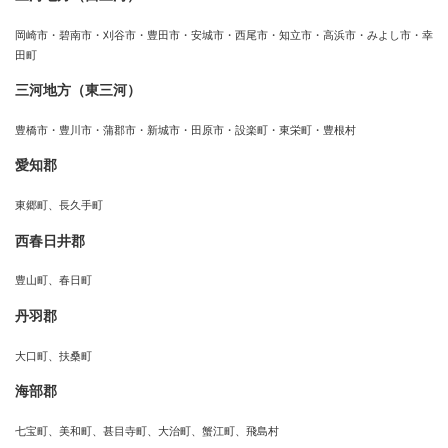
岡崎市・碧南市・刈谷市・豊田市・安城市・西尾市・知立市・高浜市・みよし市・幸
田町
三河地方（東三河）
豊橋市・豊川市・蒲郡市・新城市・田原市・設楽町・東栄町・豊根村
愛知郡
東郷町、長久手町
西春日井郡
豊山町、春日町
丹羽郡
大口町、扶桑町
海部郡
七宝町、美和町、甚目寺町、大治町、蟹江町、飛島村