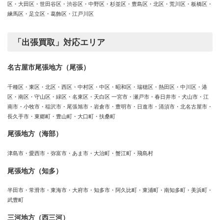
区・大田区・世田谷区・渋谷区・中野区・杉並区・豊島区・北区・荒川区・板橋区・
練馬区・足立区・葛飾区・江戸川区
「出張買取」対応エリア
名古屋市尾張地方（尾張）
千種区・東区・北区・西区・中村区・中区・昭和区・瑞穂区・熱田区・中川区・港
区・南区・守山区・緑区・名東区・天白区 一宮市・瀬戸市・春日井市・犬山市・江
南市・小牧市・稲沢市・尾張旭市・岩倉市・豊明市・日進市・清須市・北名古屋市・
長久手市・東郷町・豊山町・大口町・扶桑町
尾張地方（海部）
津島市・愛西市・弥富市・あま市・大治町・蟹江町・飛島村
尾張地方（知多）
半田市・常滑市・東海市・大府市・知多市・阿久比町・東浦町・南知多町・美浜町・
武豊町
三河地方（西三河）