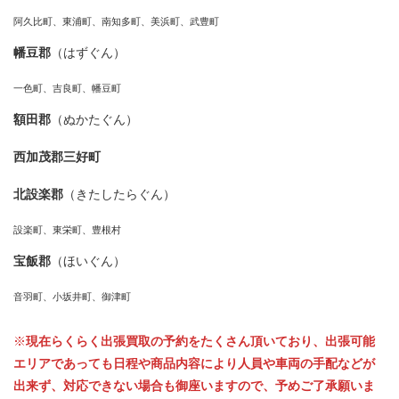
阿久比町、東浦町、南知多町、美浜町、武豊町
幡豆郡
（はずぐん）
一色町、吉良町、幡豆町
額田郡
（ぬかたぐん）
西加茂郡三好町
北設楽郡
（きたしたらぐん）
設楽町、東栄町、豊根村
宝飯郡
（ほいぐん）
音羽町、小坂井町、御津町
※
現在らくらく出張買取の予約をたくさん頂いており、出張可能
エリアであっても日程や商品内容により人員や車両の手配などが
出来ず、対応できない場合も御座いますので、予めご了承願いま