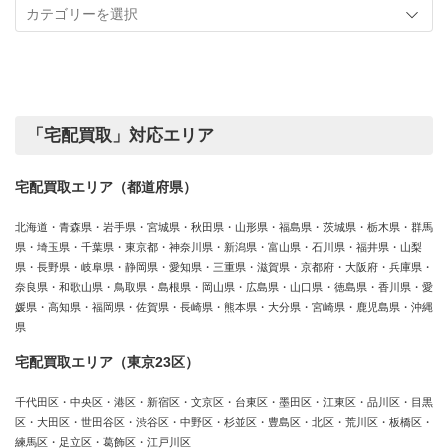
事
実
カ
績
テ
ゴ
リ
ー
「宅配買取」対応エリア
宅配買取エリア（都道府県）
北海道・青森県・岩手県・宮城県・秋田県・山形県・福島県・茨城県・栃木県・群馬
県・埼玉県・千葉県・東京都・神奈川県・新潟県・富山県・石川県・福井県・山梨
県・長野県・岐阜県・静岡県・愛知県・三重県・滋賀県・京都府・大阪府・兵庫県・
奈良県・和歌山県・鳥取県・島根県・岡山県・広島県・山口県・徳島県・香川県・愛
媛県・高知県・福岡県・佐賀県・長崎県・熊本県・大分県・宮崎県・鹿児島県・沖縄
県
宅配買取エリア（東京23区）
千代田区・中央区・港区・新宿区・文京区・台東区・墨田区・江東区・品川区・目黒
区・大田区・世田谷区・渋谷区・中野区・杉並区・豊島区・北区・荒川区・板橋区・
練馬区・足立区・葛飾区・江戸川区