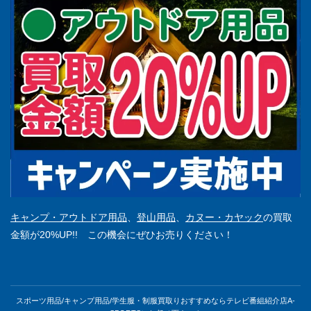
キャンプ・アウトドア用品
、
登山用品
、
カヌー・カヤック
の買取
金額が20%UP!! この機会にぜひお売りください！
スポーツ用品/キャンプ用品/学生服・制服買取りおすすめならテレビ番組紹介店A-