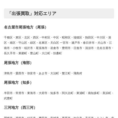
「出張買取」対応エリア
名古屋市尾張地方（尾張）
千種区・東区・北区・西区・中村区・中区・昭和区・瑞穂区・熱田区・中川区・港
区・南区・守山区・緑区・名東区・天白区 一宮市・瀬戸市・春日井市・犬山市・江
南市・小牧市・稲沢市・尾張旭市・岩倉市・豊明市・日進市・清須市・北名古屋市・
長久手市・東郷町・豊山町・大口町・扶桑町
尾張地方（海部）
津島市・愛西市・弥富市・あま市・大治町・蟹江町・飛島村
尾張地方（知多）
半田市・常滑市・東海市・大府市・知多市・阿久比町・東浦町・南知多町・美浜町・
武豊町
三河地方（西三河）