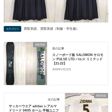
、
買取実績
買取実績（制服・学生服）
カテゴリー
買取実績
前の記事
スノーボード板 SALOMON サロモ
ン PULSE LTD パルス リミテッド
【21-22】
2026年2月21日
買取実績
次の記事
サッカーウエア adidas レアルマ
ドリード 04/05 ホーム 半袖ユニフ