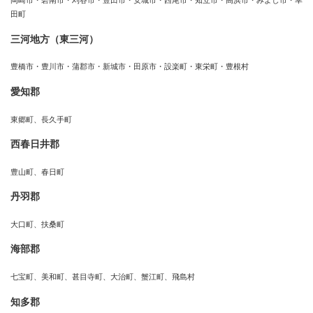
岡崎市・碧南市・刈谷市・豊田市・安城市・西尾市・知立市・高浜市・みよし市・幸
田町
三河地方（東三河）
豊橋市・豊川市・蒲郡市・新城市・田原市・設楽町・東栄町・豊根村
愛知郡
東郷町、長久手町
西春日井郡
豊山町、春日町
丹羽郡
大口町、扶桑町
海部郡
七宝町、美和町、甚目寺町、大治町、蟹江町、飛島村
知多郡