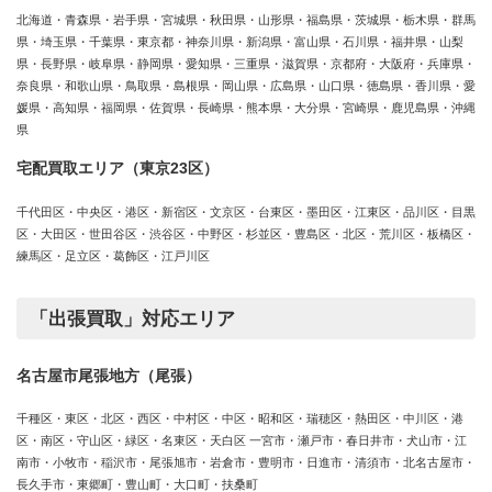
北海道・青森県・岩手県・宮城県・秋田県・山形県・福島県・茨城県・栃木県・群馬
県・埼玉県・千葉県・東京都・神奈川県・新潟県・富山県・石川県・福井県・山梨
県・長野県・岐阜県・静岡県・愛知県・三重県・滋賀県・京都府・大阪府・兵庫県・
奈良県・和歌山県・鳥取県・島根県・岡山県・広島県・山口県・徳島県・香川県・愛
媛県・高知県・福岡県・佐賀県・長崎県・熊本県・大分県・宮崎県・鹿児島県・沖縄
県
宅配買取エリア（東京23区）
千代田区・中央区・港区・新宿区・文京区・台東区・墨田区・江東区・品川区・目黒
区・大田区・世田谷区・渋谷区・中野区・杉並区・豊島区・北区・荒川区・板橋区・
練馬区・足立区・葛飾区・江戸川区
「出張買取」対応エリア
名古屋市尾張地方（尾張）
千種区・東区・北区・西区・中村区・中区・昭和区・瑞穂区・熱田区・中川区・港
区・南区・守山区・緑区・名東区・天白区 一宮市・瀬戸市・春日井市・犬山市・江
南市・小牧市・稲沢市・尾張旭市・岩倉市・豊明市・日進市・清須市・北名古屋市・
長久手市・東郷町・豊山町・大口町・扶桑町