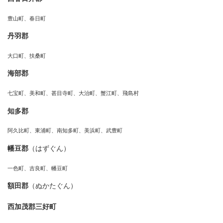
豊山町、春日町
丹羽郡
大口町、扶桑町
海部郡
七宝町、美和町、甚目寺町、大治町、蟹江町、飛島村
知多郡
阿久比町、東浦町、南知多町、美浜町、武豊町
幡豆郡
（はずぐん）
一色町、吉良町、幡豆町
額田郡
（ぬかたぐん）
西加茂郡三好町