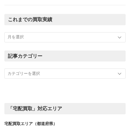
これまでの買取実績
こ
れ
ま
で
の
記事カテゴリー
買
記
取
事
実
カ
績
テ
ゴ
リ
ー
「宅配買取」対応エリア
宅配買取エリア（都道府県）