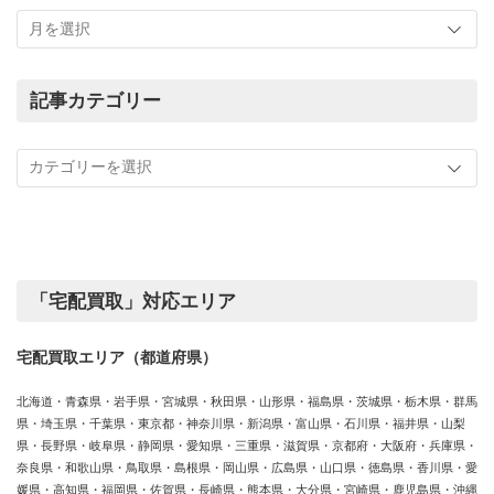
こ
れ
ま
で
の
記事カテゴリー
買
記
取
事
実
カ
績
テ
ゴ
リ
ー
「宅配買取」対応エリア
宅配買取エリア（都道府県）
北海道・青森県・岩手県・宮城県・秋田県・山形県・福島県・茨城県・栃木県・群馬
県・埼玉県・千葉県・東京都・神奈川県・新潟県・富山県・石川県・福井県・山梨
県・長野県・岐阜県・静岡県・愛知県・三重県・滋賀県・京都府・大阪府・兵庫県・
奈良県・和歌山県・鳥取県・島根県・岡山県・広島県・山口県・徳島県・香川県・愛
媛県・高知県・福岡県・佐賀県・長崎県・熊本県・大分県・宮崎県・鹿児島県・沖縄