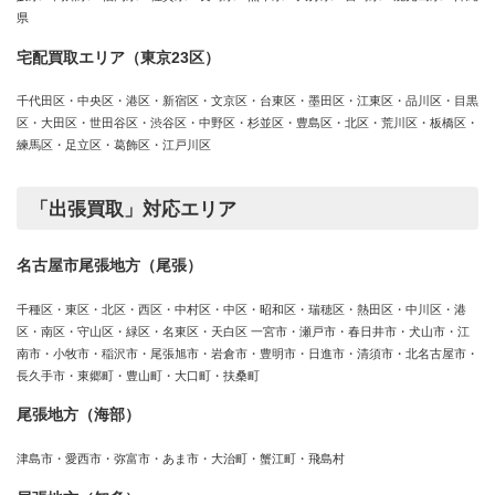
県
宅配買取エリア（東京23区）
千代田区・中央区・港区・新宿区・文京区・台東区・墨田区・江東区・品川区・目黒
区・大田区・世田谷区・渋谷区・中野区・杉並区・豊島区・北区・荒川区・板橋区・
練馬区・足立区・葛飾区・江戸川区
「出張買取」対応エリア
名古屋市尾張地方（尾張）
千種区・東区・北区・西区・中村区・中区・昭和区・瑞穂区・熱田区・中川区・港
区・南区・守山区・緑区・名東区・天白区 一宮市・瀬戸市・春日井市・犬山市・江
南市・小牧市・稲沢市・尾張旭市・岩倉市・豊明市・日進市・清須市・北名古屋市・
長久手市・東郷町・豊山町・大口町・扶桑町
尾張地方（海部）
津島市・愛西市・弥富市・あま市・大治町・蟹江町・飛島村