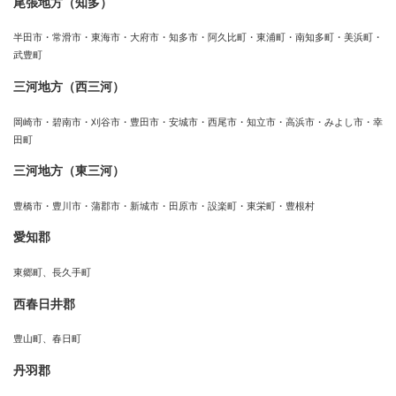
尾張地方（知多）
半田市・常滑市・東海市・大府市・知多市・阿久比町・東浦町・南知多町・美浜町・
武豊町
三河地方（西三河）
岡崎市・碧南市・刈谷市・豊田市・安城市・西尾市・知立市・高浜市・みよし市・幸
田町
三河地方（東三河）
豊橋市・豊川市・蒲郡市・新城市・田原市・設楽町・東栄町・豊根村
愛知郡
東郷町、長久手町
西春日井郡
豊山町、春日町
丹羽郡