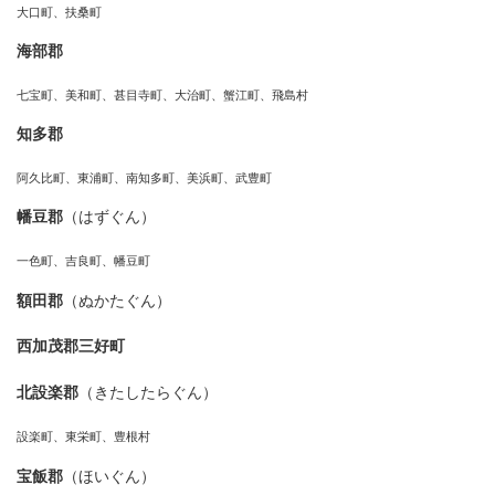
大口町、扶桑町
海部郡
七宝町、美和町、甚目寺町、大治町、蟹江町、飛島村
知多郡
阿久比町、東浦町、南知多町、美浜町、武豊町
幡豆郡
（はずぐん）
一色町、吉良町、幡豆町
額田郡
（ぬかたぐん）
西加茂郡三好町
北設楽郡
（きたしたらぐん）
設楽町、東栄町、豊根村
宝飯郡
（ほいぐん）