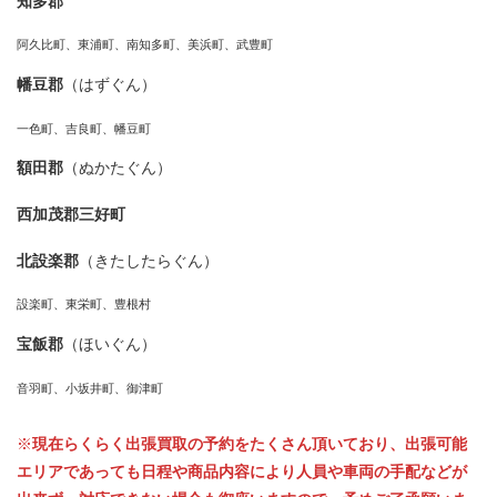
知多郡
阿久比町、東浦町、南知多町、美浜町、武豊町
幡豆郡
（はずぐん）
一色町、吉良町、幡豆町
額田郡
（ぬかたぐん）
西加茂郡三好町
北設楽郡
（きたしたらぐん）
設楽町、東栄町、豊根村
宝飯郡
（ほいぐん）
音羽町、小坂井町、御津町
※
現在らくらく出張買取の予約をたくさん頂いており、出張可能
エリアであっても日程や商品内容により人員や車両の手配などが