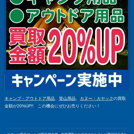
キャンプ・アウトドア用品
、
登山用品
、
カヌー・カヤック
の買取
金額が20%UP!! この機会にぜひお売りください！