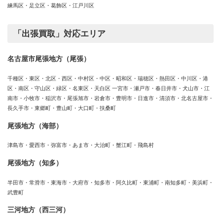
練馬区・足立区・葛飾区・江戸川区
「出張買取」対応エリア
名古屋市尾張地方（尾張）
千種区・東区・北区・西区・中村区・中区・昭和区・瑞穂区・熱田区・中川区・港
区・南区・守山区・緑区・名東区・天白区 一宮市・瀬戸市・春日井市・犬山市・江
南市・小牧市・稲沢市・尾張旭市・岩倉市・豊明市・日進市・清須市・北名古屋市・
長久手市・東郷町・豊山町・大口町・扶桑町
尾張地方（海部）
津島市・愛西市・弥富市・あま市・大治町・蟹江町・飛島村
尾張地方（知多）
半田市・常滑市・東海市・大府市・知多市・阿久比町・東浦町・南知多町・美浜町・
武豊町
三河地方（西三河）