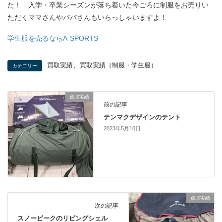
た！ 入学・卒業シーズンが落ち着いた今ごろに制服をお売りい
ただくママさんやパパさんもいらっしゃいますよ！
学生服を売るならA-SPORTS
、
買取実績
買取実績（制服・学生服）
カテゴリー
買取実績
前の記事
テンマクデザインのテント
2023年5月10日
買取実績
次の記事
スノーピークのリビングシェル