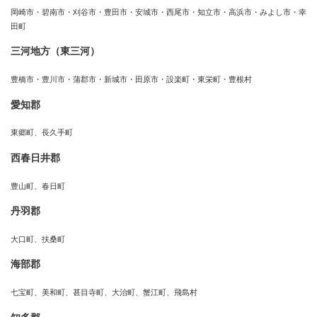
岡崎市・碧南市・刈谷市・豊田市・安城市・西尾市・知立市・高浜市・みよし市・幸
田町
三河地方（東三河）
豊橋市・豊川市・蒲郡市・新城市・田原市・設楽町・東栄町・豊根村
愛知郡
東郷町、長久手町
西春日井郡
豊山町、春日町
丹羽郡
大口町、扶桑町
海部郡
七宝町、美和町、甚目寺町、大治町、蟹江町、飛島村