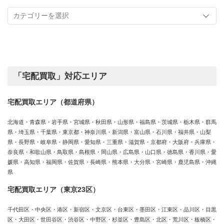
記
取
事
実
カ
績
テ
ゴ
リ
ー
「宅配買取」対応エリア
宅配買取エリア（都道府県）
北海道・青森県・岩手県・宮城県・秋田県・山形県・福島県・茨城県・栃木県・群馬
県・埼玉県・千葉県・東京都・神奈川県・新潟県・富山県・石川県・福井県・山梨
県・長野県・岐阜県・静岡県・愛知県・三重県・滋賀県・京都府・大阪府・兵庫県・
奈良県・和歌山県・鳥取県・島根県・岡山県・広島県・山口県・徳島県・香川県・愛
媛県・高知県・福岡県・佐賀県・長崎県・熊本県・大分県・宮崎県・鹿児島県・沖縄
県
宅配買取エリア（東京23区）
千代田区・中央区・港区・新宿区・文京区・台東区・墨田区・江東区・品川区・目黒
区・大田区・世田谷区・渋谷区・中野区・杉並区・豊島区・北区・荒川区・板橋区・