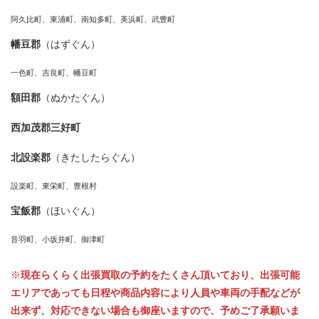
阿久比町、東浦町、南知多町、美浜町、武豊町
幡豆郡
（はずぐん）
一色町、吉良町、幡豆町
額田郡
（ぬかたぐん）
西加茂郡三好町
北設楽郡
（きたしたらぐん）
設楽町、東栄町、豊根村
宝飯郡
（ほいぐん）
音羽町、小坂井町、御津町
※
現在らくらく出張買取の予約をたくさん頂いており、出張可能
エリアであっても日程や商品内容により人員や車両の手配などが
出来ず、対応できない場合も御座いますので、予めご了承願いま