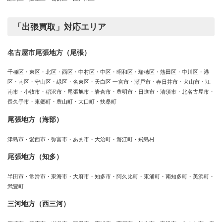
「出張買取」対応エリア
名古屋市尾張地方（尾張）
千種区・東区・北区・西区・中村区・中区・昭和区・瑞穂区・熱田区・中川区・港
区・南区・守山区・緑区・名東区・天白区 一宮市・瀬戸市・春日井市・犬山市・江
南市・小牧市・稲沢市・尾張旭市・岩倉市・豊明市・日進市・清須市・北名古屋市・
長久手市・東郷町・豊山町・大口町・扶桑町
尾張地方（海部）
津島市・愛西市・弥富市・あま市・大治町・蟹江町・飛島村
尾張地方（知多）
半田市・常滑市・東海市・大府市・知多市・阿久比町・東浦町・南知多町・美浜町・
武豊町
三河地方（西三河）