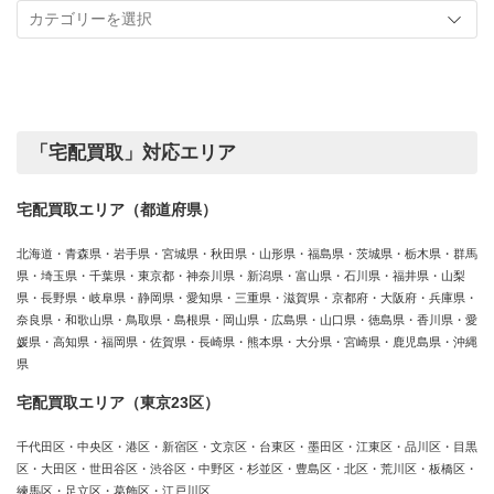
事
実
カ
績
テ
ゴ
リ
ー
「宅配買取」対応エリア
宅配買取エリア（都道府県）
北海道・青森県・岩手県・宮城県・秋田県・山形県・福島県・茨城県・栃木県・群馬
県・埼玉県・千葉県・東京都・神奈川県・新潟県・富山県・石川県・福井県・山梨
県・長野県・岐阜県・静岡県・愛知県・三重県・滋賀県・京都府・大阪府・兵庫県・
奈良県・和歌山県・鳥取県・島根県・岡山県・広島県・山口県・徳島県・香川県・愛
媛県・高知県・福岡県・佐賀県・長崎県・熊本県・大分県・宮崎県・鹿児島県・沖縄
県
宅配買取エリア（東京23区）
千代田区・中央区・港区・新宿区・文京区・台東区・墨田区・江東区・品川区・目黒
区・大田区・世田谷区・渋谷区・中野区・杉並区・豊島区・北区・荒川区・板橋区・
練馬区・足立区・葛飾区・江戸川区