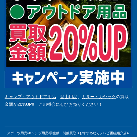
キャンプ・アウトドア用品
、
登山用品
、
カヌー・カヤック
の買取
金額が20%UP!! この機会にぜひお売りください！
スポーツ用品/キャンプ用品/学生服・制服買取りおすすめならテレビ番組紹介店A-