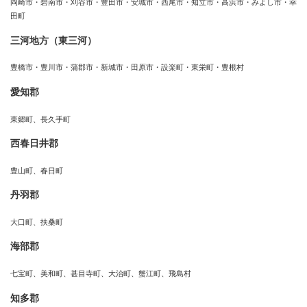
岡崎市・碧南市・刈谷市・豊田市・安城市・西尾市・知立市・高浜市・みよし市・幸
田町
三河地方（東三河）
豊橋市・豊川市・蒲郡市・新城市・田原市・設楽町・東栄町・豊根村
愛知郡
東郷町、長久手町
西春日井郡
豊山町、春日町
丹羽郡
大口町、扶桑町
海部郡
七宝町、美和町、甚目寺町、大治町、蟹江町、飛島村
知多郡