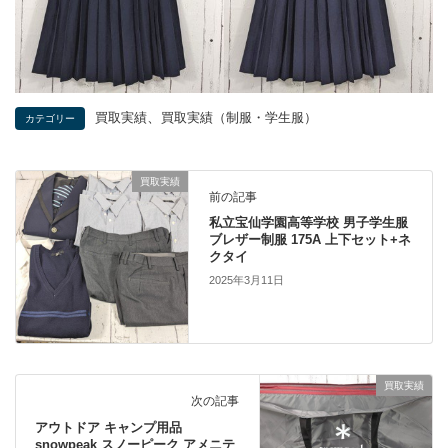
、
買取実績
買取実績（制服・学生服）
カテゴリー
買取実績
前の記事
私立宝仙学園高等学校 男子学生服
ブレザー制服 175A 上下セット+ネ
クタイ
2025年3月11日
買取実績
次の記事
アウトドア キャンプ用品
snowpeak スノーピーク アメニテ