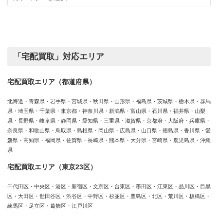
カ
績
テ
ゴ
リ
ー
「宅配買取」対応エリア
宅配買取エリア（都道府県）
北海道・青森県・岩手県・宮城県・秋田県・山形県・福島県・茨城県・栃木県・群馬
県・埼玉県・千葉県・東京都・神奈川県・新潟県・富山県・石川県・福井県・山梨
県・長野県・岐阜県・静岡県・愛知県・三重県・滋賀県・京都府・大阪府・兵庫県・
奈良県・和歌山県・鳥取県・島根県・岡山県・広島県・山口県・徳島県・香川県・愛
媛県・高知県・福岡県・佐賀県・長崎県・熊本県・大分県・宮崎県・鹿児島県・沖縄
県
宅配買取エリア（東京23区）
千代田区・中央区・港区・新宿区・文京区・台東区・墨田区・江東区・品川区・目黒
区・大田区・世田谷区・渋谷区・中野区・杉並区・豊島区・北区・荒川区・板橋区・
練馬区・足立区・葛飾区・江戸川区