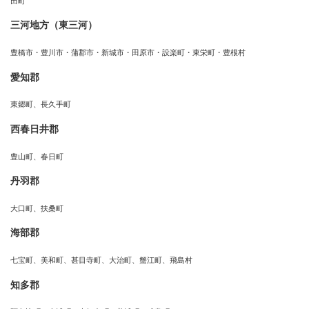
田町
三河地方（東三河）
豊橋市・豊川市・蒲郡市・新城市・田原市・設楽町・東栄町・豊根村
愛知郡
東郷町、長久手町
西春日井郡
豊山町、春日町
丹羽郡
大口町、扶桑町
海部郡
七宝町、美和町、甚目寺町、大治町、蟹江町、飛島村
知多郡