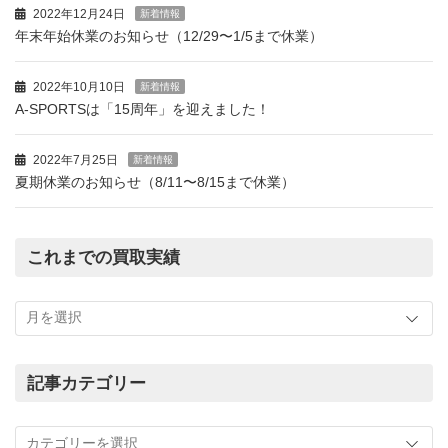
2022年12月24日
新着情報
年末年始休業のお知らせ（12/29〜1/5まで休業）
2022年10月10日
新着情報
A-SPORTSは「15周年」を迎えました！
2022年7月25日
新着情報
夏期休業のお知らせ（8/11〜8/15まで休業）
これまでの買取実績
こ
れ
ま
で
の
記事カテゴリー
買
記
取
事
実