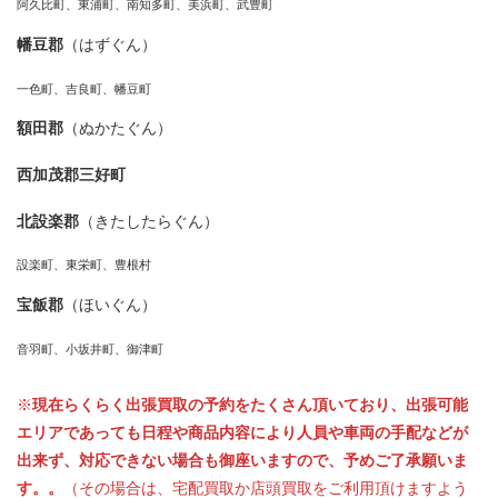
阿久比町、東浦町、南知多町、美浜町、武豊町
幡豆郡
（はずぐん）
一色町、吉良町、幡豆町
額田郡
（ぬかたぐん）
西加茂郡三好町
北設楽郡
（きたしたらぐん）
設楽町、東栄町、豊根村
宝飯郡
（ほいぐん）
音羽町、小坂井町、御津町
※
現在らくらく出張買取の予約をたくさん頂いており、出張可能
エリアであっても日程や商品内容により人員や車両の手配などが
出来ず、対応できない場合も御座いますので、予めご了承願いま
す。。
（その場合は、宅配買取か店頭買取をご利用頂けますよう