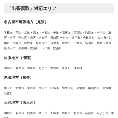
「出張買取」対応エリア
名古屋市尾張地方（尾張）
千種区・東区・北区・西区・中村区・中区・昭和区・瑞穂区・熱田区・中川区・港
区・南区・守山区・緑区・名東区・天白区 一宮市・瀬戸市・春日井市・犬山市・江
南市・小牧市・稲沢市・尾張旭市・岩倉市・豊明市・日進市・清須市・北名古屋市・
長久手市・東郷町・豊山町・大口町・扶桑町
尾張地方（海部）
津島市・愛西市・弥富市・あま市・大治町・蟹江町・飛島村
尾張地方（知多）
半田市・常滑市・東海市・大府市・知多市・阿久比町・東浦町・南知多町・美浜町・
武豊町
三河地方（西三河）
岡崎市・碧南市・刈谷市・豊田市・安城市・西尾市・知立市・高浜市・みよし市・幸