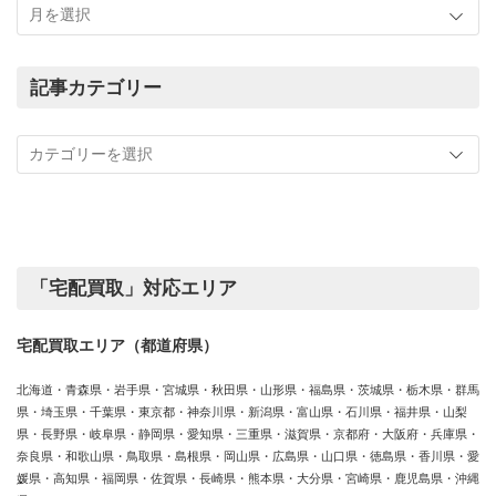
れ
ま
で
の
記事カテゴリー
買
記
取
事
実
カ
績
テ
ゴ
リ
ー
「宅配買取」対応エリア
宅配買取エリア（都道府県）
北海道・青森県・岩手県・宮城県・秋田県・山形県・福島県・茨城県・栃木県・群馬
県・埼玉県・千葉県・東京都・神奈川県・新潟県・富山県・石川県・福井県・山梨
県・長野県・岐阜県・静岡県・愛知県・三重県・滋賀県・京都府・大阪府・兵庫県・
奈良県・和歌山県・鳥取県・島根県・岡山県・広島県・山口県・徳島県・香川県・愛
媛県・高知県・福岡県・佐賀県・長崎県・熊本県・大分県・宮崎県・鹿児島県・沖縄