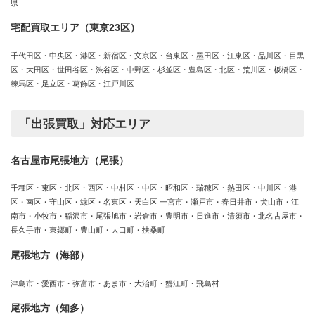
県
宅配買取エリア（東京23区）
千代田区・中央区・港区・新宿区・文京区・台東区・墨田区・江東区・品川区・目黒
区・大田区・世田谷区・渋谷区・中野区・杉並区・豊島区・北区・荒川区・板橋区・
練馬区・足立区・葛飾区・江戸川区
「出張買取」対応エリア
名古屋市尾張地方（尾張）
千種区・東区・北区・西区・中村区・中区・昭和区・瑞穂区・熱田区・中川区・港
区・南区・守山区・緑区・名東区・天白区 一宮市・瀬戸市・春日井市・犬山市・江
南市・小牧市・稲沢市・尾張旭市・岩倉市・豊明市・日進市・清須市・北名古屋市・
長久手市・東郷町・豊山町・大口町・扶桑町
尾張地方（海部）
津島市・愛西市・弥富市・あま市・大治町・蟹江町・飛島村
尾張地方（知多）