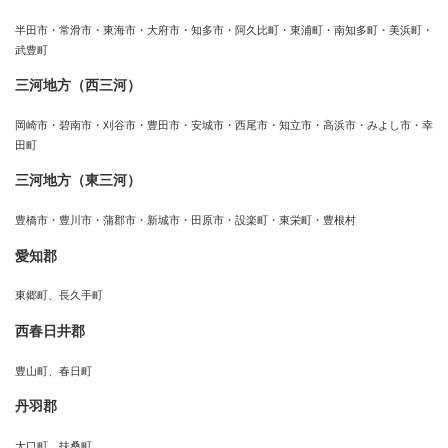
半田市・常滑市・東海市・大府市・知多市・阿久比町・東浦町・南知多町・美浜町・
武豊町
三河地方（西三河）
岡崎市・碧南市・刈谷市・豊田市・安城市・西尾市・知立市・高浜市・みよし市・幸
田町
三河地方（東三河）
豊橋市・豊川市・蒲郡市・新城市・田原市・設楽町・東栄町・豊根村
愛知郡
東郷町、長久手町
西春日井郡
豊山町、春日町
丹羽郡
大口町、扶桑町