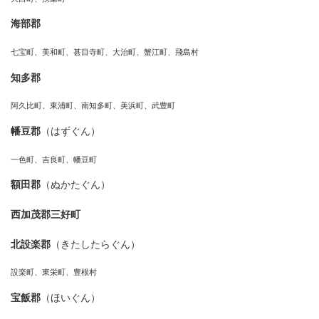
海部郡
七宝町、美和町、甚目寺町、大治町、蟹江町、飛島村
知多郡
阿久比町、東浦町、南知多町、美浜町、武豊町
幡豆郡
（はずぐん）
一色町、吉良町、幡豆町
額田郡
（ぬかたぐん）
西加茂郡三好町
北設楽郡
（きたしたらぐん）
設楽町、東栄町、豊根村
宝飯郡
（ほいぐん）