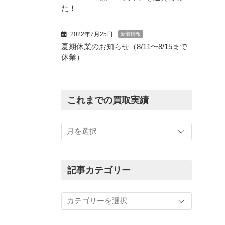
た！
2022年7月25日
新着情報
夏期休業のお知らせ（8/11〜8/15まで
休業）
これまでの買取実績
こ
れ
ま
で
の
記事カテゴリー
買
取
記
実
事
績
カ
テ