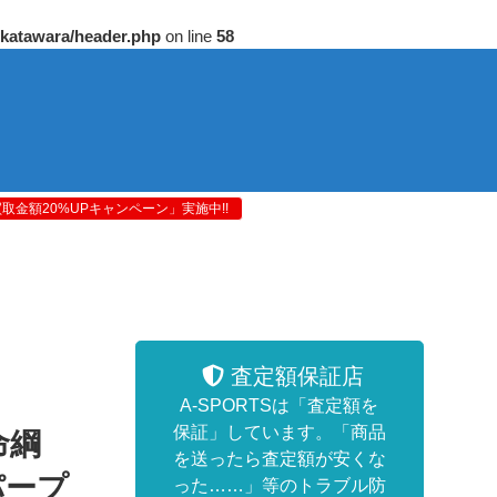
/katawara/header.php
on line
58
金額20%UPキャンペーン」実施中!!
査定額保証店
A-SPORTSは「査定額を
保証」しています。「商品
命綱
を送ったら査定額が安くな
 パープ
った……」等のトラブル防