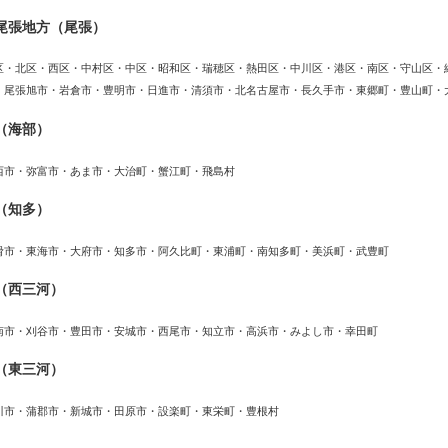
尾張地方（尾張）
区・北区・西区・中村区・中区・昭和区・瑞穂区・熱田区・中川区・港区・南区・守山区・
・尾張旭市・岩倉市・豊明市・日進市・清須市・北名古屋市・長久手市・東郷町・豊山町・
（海部）
西市・弥富市・あま市・大治町・蟹江町・飛島村
（知多）
滑市・東海市・大府市・知多市・阿久比町・東浦町・南知多町・美浜町・武豊町
（西三河）
南市・刈谷市・豊田市・安城市・西尾市・知立市・高浜市・みよし市・幸田町
（東三河）
川市・蒲郡市・新城市・田原市・設楽町・東栄町・豊根村