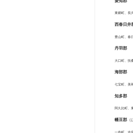
愛知郡
東郷町、長
西春日井
豊山町、春
丹羽郡
大口町、扶
海部郡
七宝町、美
知多郡
阿久比町、
幡豆郡
（
一色町、吉