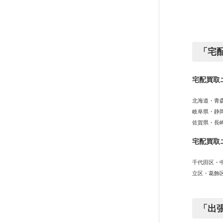
「宅
宅配買取
北海道・青
岐阜県・静
佐賀県・長
宅配買取
千代田区・
立区・葛飾
「出