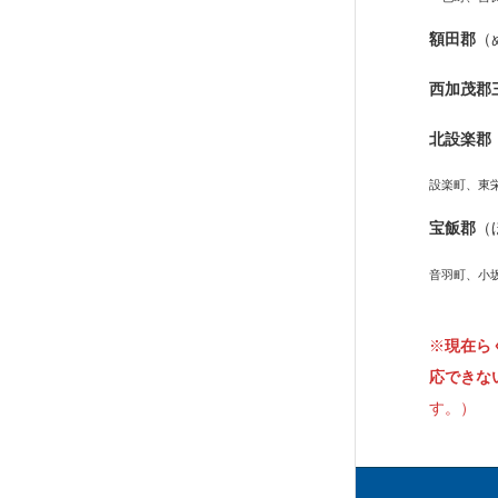
額田郡
（
西加茂郡
北設楽郡
設楽町、東
宝飯郡
（
音羽町、小
※
現在ら
応できな
す。）