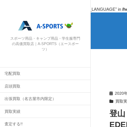
Warning
: Undefined array key "HTTP_ACCEPT_LANGUAGE" in
/h
スポーツ用品・キャンプ用品・学生服専門
の高価買取店｜A-SPORTS（エースポー
ツ）
宅配買取
店頭買取
2020
出張買取（名古屋市内限定）
買取
登山
買取実績
EDE
査定する!!