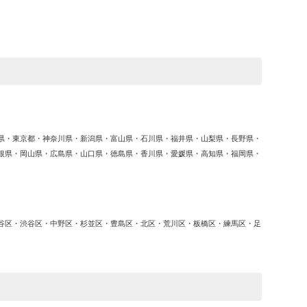
ゴ
リ
ー
県・東京都・神奈川県・新潟県・富山県・石川県・福井県・山梨県・長野県・
根県・岡山県・広島県・山口県・徳島県・香川県・愛媛県・高知県・福岡県・
谷区・渋谷区・中野区・杉並区・豊島区・北区・荒川区・板橋区・練馬区・足