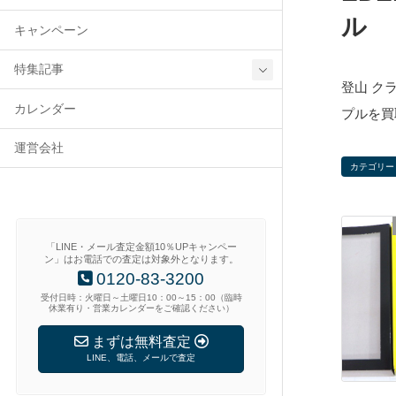
ル
キャンペーン
特集記事
登山 クラ
カレンダー
プルを買
運営会社
カテゴリー
「LINE・メール査定金額10％UPキャンペー
ン」はお電話での査定は対象外となります。
0120-83-3200
受付日時：火曜日～土曜日10：00～15：00（臨時
休業有り・営業カレンダーをご確認ください）
まずは無料査定
LINE、電話、メールで査定