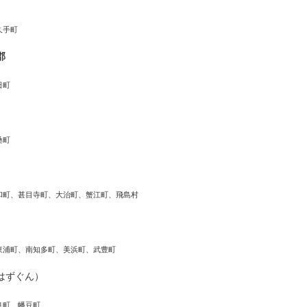
久手町
郡
日町
桑町
和町、甚目寺町、大治町、蟹江町、飛島村
東浦町、南知多町、美浜町、武豊町
はずぐん）
良町、幡豆町