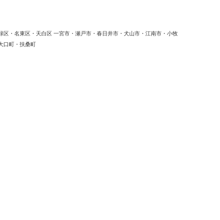
緑区・名東区・天白区 一宮市・瀬戸市・春日井市・犬山市・江南市・小牧
大口町・扶桑町