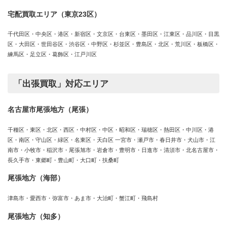
宅配買取エリア（東京23区）
千代田区・中央区・港区・新宿区・文京区・台東区・墨田区・江東区・品川区・目黒
区・大田区・世田谷区・渋谷区・中野区・杉並区・豊島区・北区・荒川区・板橋区・
練馬区・足立区・葛飾区・江戸川区
「出張買取」対応エリア
名古屋市尾張地方（尾張）
千種区・東区・北区・西区・中村区・中区・昭和区・瑞穂区・熱田区・中川区・港
区・南区・守山区・緑区・名東区・天白区 一宮市・瀬戸市・春日井市・犬山市・江
南市・小牧市・稲沢市・尾張旭市・岩倉市・豊明市・日進市・清須市・北名古屋市・
長久手市・東郷町・豊山町・大口町・扶桑町
尾張地方（海部）
津島市・愛西市・弥富市・あま市・大治町・蟹江町・飛島村
尾張地方（知多）