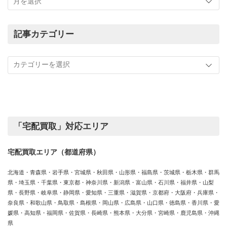
ま
で
の
記事カテゴリー
買
記
取
事
実
カ
績
テ
ゴ
リ
ー
「宅配買取」対応エリア
宅配買取エリア（都道府県）
北海道・青森県・岩手県・宮城県・秋田県・山形県・福島県・茨城県・栃木県・群馬
県・埼玉県・千葉県・東京都・神奈川県・新潟県・富山県・石川県・福井県・山梨
県・長野県・岐阜県・静岡県・愛知県・三重県・滋賀県・京都府・大阪府・兵庫県・
奈良県・和歌山県・鳥取県・島根県・岡山県・広島県・山口県・徳島県・香川県・愛
媛県・高知県・福岡県・佐賀県・長崎県・熊本県・大分県・宮崎県・鹿児島県・沖縄
県