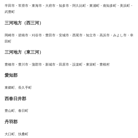
半田市・常滑市・東海市・大府市・知多市・阿久比町・東浦町・南知多町・美浜町・
武豊町
三河地方（西三河）
岡崎市・碧南市・刈谷市・豊田市・安城市・西尾市・知立市・高浜市・みよし市・幸
田町
三河地方（東三河）
豊橋市・豊川市・蒲郡市・新城市・田原市・設楽町・東栄町・豊根村
愛知郡
東郷町、長久手町
西春日井郡
豊山町、春日町
丹羽郡
大口町、扶桑町