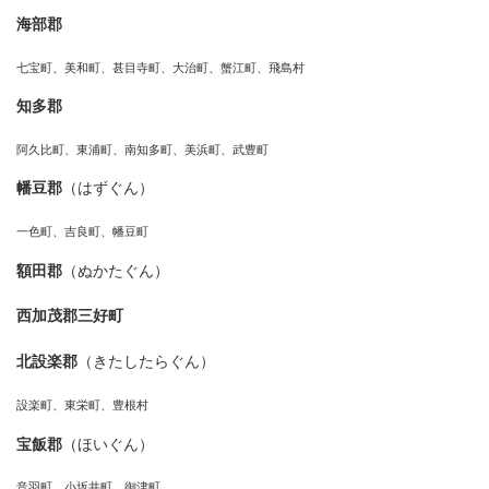
海部郡
七宝町、美和町、甚目寺町、大治町、蟹江町、飛島村
知多郡
阿久比町、東浦町、南知多町、美浜町、武豊町
幡豆郡
（はずぐん）
一色町、吉良町、幡豆町
額田郡
（ぬかたぐん）
西加茂郡三好町
北設楽郡
（きたしたらぐん）
設楽町、東栄町、豊根村
宝飯郡
（ほいぐん）
音羽町、小坂井町、御津町