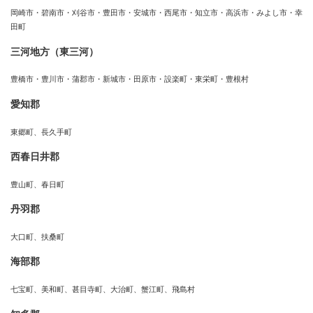
岡崎市・碧南市・刈谷市・豊田市・安城市・西尾市・知立市・高浜市・みよし市・幸
田町
三河地方（東三河）
豊橋市・豊川市・蒲郡市・新城市・田原市・設楽町・東栄町・豊根村
愛知郡
東郷町、長久手町
西春日井郡
豊山町、春日町
丹羽郡
大口町、扶桑町
海部郡
七宝町、美和町、甚目寺町、大治町、蟹江町、飛島村