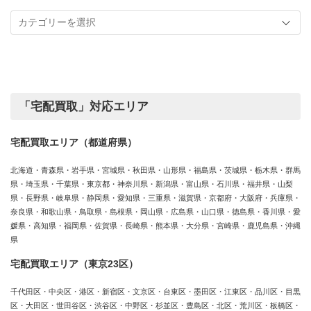
記
取
事
実
カ
績
テ
ゴ
リ
ー
「宅配買取」対応エリア
宅配買取エリア（都道府県）
北海道・青森県・岩手県・宮城県・秋田県・山形県・福島県・茨城県・栃木県・群馬
県・埼玉県・千葉県・東京都・神奈川県・新潟県・富山県・石川県・福井県・山梨
県・長野県・岐阜県・静岡県・愛知県・三重県・滋賀県・京都府・大阪府・兵庫県・
奈良県・和歌山県・鳥取県・島根県・岡山県・広島県・山口県・徳島県・香川県・愛
媛県・高知県・福岡県・佐賀県・長崎県・熊本県・大分県・宮崎県・鹿児島県・沖縄
県
宅配買取エリア（東京23区）
千代田区・中央区・港区・新宿区・文京区・台東区・墨田区・江東区・品川区・目黒
区・大田区・世田谷区・渋谷区・中野区・杉並区・豊島区・北区・荒川区・板橋区・