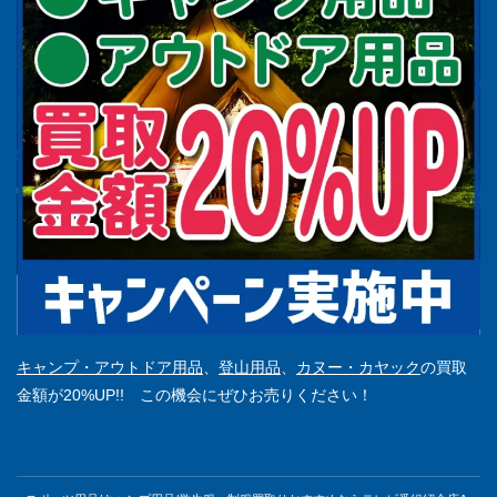
キャンプ・アウトドア用品
、
登山用品
、
カヌー・カヤック
の買取
金額が20%UP!! この機会にぜひお売りください！