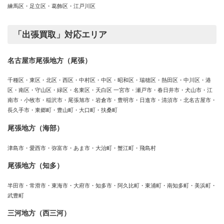
練馬区・足立区・葛飾区・江戸川区
「出張買取」対応エリア
名古屋市尾張地方（尾張）
千種区・東区・北区・西区・中村区・中区・昭和区・瑞穂区・熱田区・中川区・港
区・南区・守山区・緑区・名東区・天白区 一宮市・瀬戸市・春日井市・犬山市・江
南市・小牧市・稲沢市・尾張旭市・岩倉市・豊明市・日進市・清須市・北名古屋市・
長久手市・東郷町・豊山町・大口町・扶桑町
尾張地方（海部）
津島市・愛西市・弥富市・あま市・大治町・蟹江町・飛島村
尾張地方（知多）
半田市・常滑市・東海市・大府市・知多市・阿久比町・東浦町・南知多町・美浜町・
武豊町
三河地方（西三河）