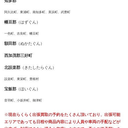
知多郡
阿久比町、東浦町、南知多町、美浜町、武豊町
幡豆郡
（はずぐん）
一色町、吉良町、幡豆町
額田郡
（ぬかたぐん）
西加茂郡三好町
北設楽郡
（きたしたらぐん）
設楽町、東栄町、豊根村
宝飯郡
（ほいぐん）
音羽町、小坂井町、御津町
※
現在らくらく出張買取の予約をたくさん頂いており、出張可能
エリアであっても日程や商品内容により人員や車両の手配などが