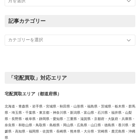
ま
で
の
記事カテゴリー
買
記
取
事
実
カ
績
テ
ゴ
リ
ー
「宅配買取」対応エリア
宅配買取エリア（都道府県）
北海道・青森県・岩手県・宮城県・秋田県・山形県・福島県・茨城県・栃木県・群馬
県・埼玉県・千葉県・東京都・神奈川県・新潟県・富山県・石川県・福井県・山梨
県・長野県・岐阜県・静岡県・愛知県・三重県・滋賀県・京都府・大阪府・兵庫県・
奈良県・和歌山県・鳥取県・島根県・岡山県・広島県・山口県・徳島県・香川県・愛
媛県・高知県・福岡県・佐賀県・長崎県・熊本県・大分県・宮崎県・鹿児島県・沖縄
県