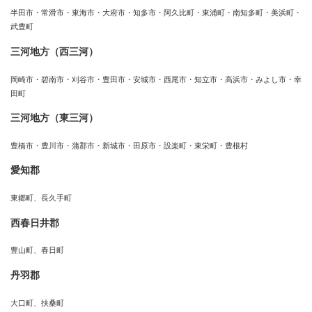
半田市・常滑市・東海市・大府市・知多市・阿久比町・東浦町・南知多町・美浜町・
武豊町
三河地方（西三河）
岡崎市・碧南市・刈谷市・豊田市・安城市・西尾市・知立市・高浜市・みよし市・幸
田町
三河地方（東三河）
豊橋市・豊川市・蒲郡市・新城市・田原市・設楽町・東栄町・豊根村
愛知郡
東郷町、長久手町
西春日井郡
豊山町、春日町
丹羽郡
大口町、扶桑町