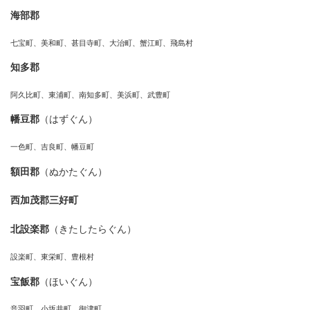
海部郡
七宝町、美和町、甚目寺町、大治町、蟹江町、飛島村
知多郡
阿久比町、東浦町、南知多町、美浜町、武豊町
幡豆郡
（はずぐん）
一色町、吉良町、幡豆町
額田郡
（ぬかたぐん）
西加茂郡三好町
北設楽郡
（きたしたらぐん）
設楽町、東栄町、豊根村
宝飯郡
（ほいぐん）
音羽町、小坂井町、御津町