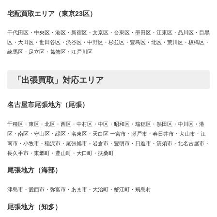
宅配買取エリア（東京23区）
千代田区・中央区・港区・新宿区・文京区・台東区・墨田区・江東区・品川区・目黒
区・大田区・世田谷区・渋谷区・中野区・杉並区・豊島区・北区・荒川区・板橋区・
練馬区・足立区・葛飾区・江戸川区
「出張買取」対応エリア
名古屋市尾張地方（尾張）
千種区・東区・北区・西区・中村区・中区・昭和区・瑞穂区・熱田区・中川区・港
区・南区・守山区・緑区・名東区・天白区 一宮市・瀬戸市・春日井市・犬山市・江
南市・小牧市・稲沢市・尾張旭市・岩倉市・豊明市・日進市・清須市・北名古屋市・
長久手市・東郷町・豊山町・大口町・扶桑町
尾張地方（海部）
津島市・愛西市・弥富市・あま市・大治町・蟹江町・飛島村
尾張地方（知多）