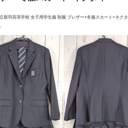
立新羽高等学校 女子用学生服 制服 ブレザー+冬服スカート+ネク
。