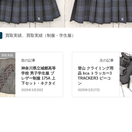
、
買取実績
買取実績（制服・学生服）
買取実績
前の記事
次の記事
神奈川県立城郷高等
登山 クライミング用
学校 男子学生服 ブ
品 bca トラッカー3
レザー制服 175A 上
TRACKER3 ビーコ
下セット・ネクタイ
ン
2025年3月20日
2025年3月27日