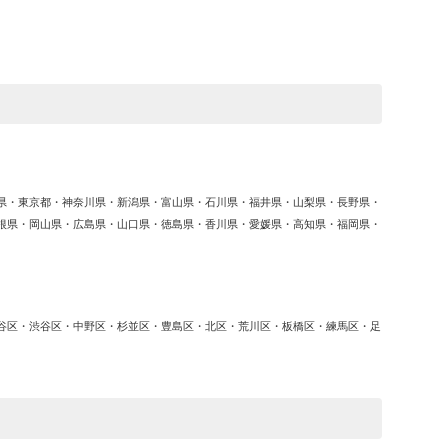
ゴ
リ
ー
県・東京都・神奈川県・新潟県・富山県・石川県・福井県・山梨県・長野県・
根県・岡山県・広島県・山口県・徳島県・香川県・愛媛県・高知県・福岡県・
谷区・渋谷区・中野区・杉並区・豊島区・北区・荒川区・板橋区・練馬区・足