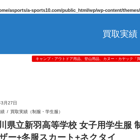
ome/asports/a-sports10.com/public_html/wp/wp-content/themes
買取実績
キャンプ・アウトドア用品、登山用品、カヌー・カヤック「買取
年3月27日
実績
買取実績（制服・学生服）
川県立新羽高等学校 女子用学生服 
ザー+冬服スカート+ネクタイ