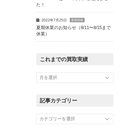
た！
2022年7月25日
新着情報
夏期休業のお知らせ（8/11〜8/15まで
休業）
これまでの買取実績
こ
れ
ま
で
の
記事カテゴリー
買
取
記
実
事
績
カ
テ