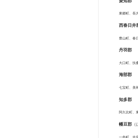
愛知郡
東郷町、長
西春日井
豊山町、春
丹羽郡
大口町、扶
海部郡
七宝町、美
知多郡
阿久比町、
幡豆郡
（
一色町、吉