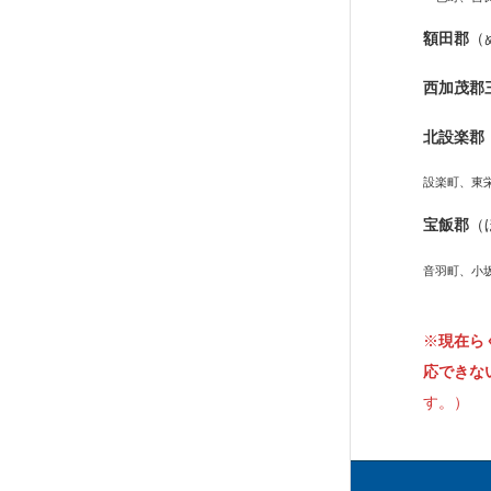
額田郡
（
西加茂郡
北設楽郡
設楽町、東
宝飯郡
（
音羽町、小
※
現在ら
応できな
す。）