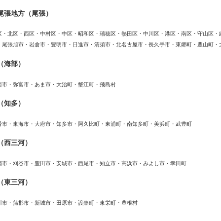
尾張地方（尾張）
区・北区・西区・中村区・中区・昭和区・瑞穂区・熱田区・中川区・港区・南区・守山区・
・尾張旭市・岩倉市・豊明市・日進市・清須市・北名古屋市・長久手市・東郷町・豊山町・
（海部）
西市・弥富市・あま市・大治町・蟹江町・飛島村
（知多）
滑市・東海市・大府市・知多市・阿久比町・東浦町・南知多町・美浜町・武豊町
（西三河）
南市・刈谷市・豊田市・安城市・西尾市・知立市・高浜市・みよし市・幸田町
（東三河）
川市・蒲郡市・新城市・田原市・設楽町・東栄町・豊根村