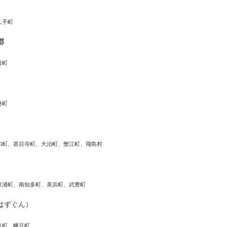
久手町
郡
日町
桑町
和町、甚目寺町、大治町、蟹江町、飛島村
東浦町、南知多町、美浜町、武豊町
はずぐん）
良町、幡豆町