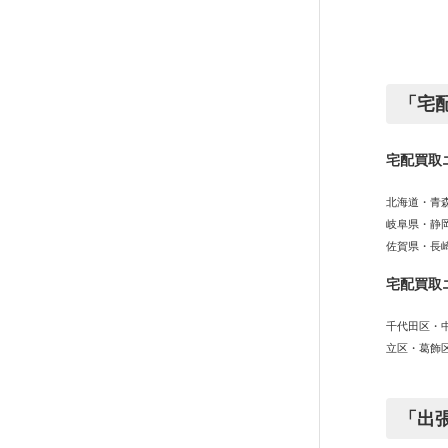
「宅
宅配買取
北海道・青
岐阜県・静
佐賀県・長
宅配買取
千代田区・
立区・葛飾
「出