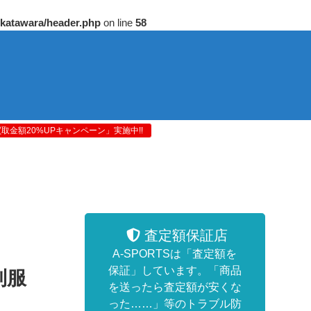
/katawara/header.php
on line
58
金額20%UPキャンペーン」実施中!!
査定額保証店
A-SPORTSは「査定額を
保証」しています。「商品
制服
を送ったら査定額が安くな
った……」等のトラブル防