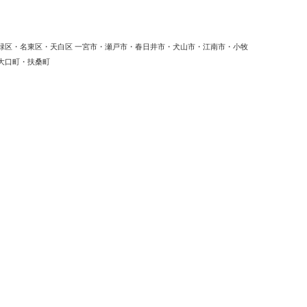
緑区・名東区・天白区 一宮市・瀬戸市・春日井市・犬山市・江南市・小牧
大口町・扶桑町