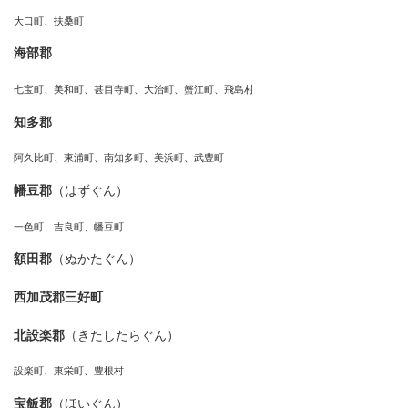
大口町、扶桑町
海部郡
七宝町、美和町、甚目寺町、大治町、蟹江町、飛島村
知多郡
阿久比町、東浦町、南知多町、美浜町、武豊町
幡豆郡
（はずぐん）
一色町、吉良町、幡豆町
額田郡
（ぬかたぐん）
西加茂郡三好町
北設楽郡
（きたしたらぐん）
設楽町、東栄町、豊根村
宝飯郡
（ほいぐん）