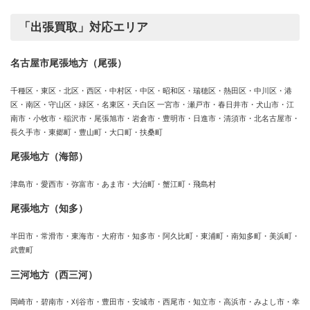
「出張買取」対応エリア
名古屋市尾張地方（尾張）
千種区・東区・北区・西区・中村区・中区・昭和区・瑞穂区・熱田区・中川区・港
区・南区・守山区・緑区・名東区・天白区 一宮市・瀬戸市・春日井市・犬山市・江
南市・小牧市・稲沢市・尾張旭市・岩倉市・豊明市・日進市・清須市・北名古屋市・
長久手市・東郷町・豊山町・大口町・扶桑町
尾張地方（海部）
津島市・愛西市・弥富市・あま市・大治町・蟹江町・飛島村
尾張地方（知多）
半田市・常滑市・東海市・大府市・知多市・阿久比町・東浦町・南知多町・美浜町・
武豊町
三河地方（西三河）
岡崎市・碧南市・刈谷市・豊田市・安城市・西尾市・知立市・高浜市・みよし市・幸