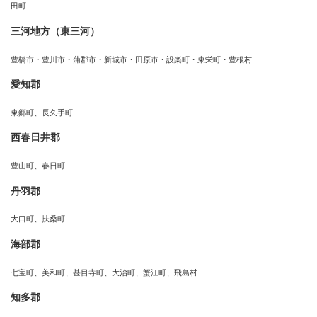
田町
三河地方（東三河）
豊橋市・豊川市・蒲郡市・新城市・田原市・設楽町・東栄町・豊根村
愛知郡
東郷町、長久手町
西春日井郡
豊山町、春日町
丹羽郡
大口町、扶桑町
海部郡
七宝町、美和町、甚目寺町、大治町、蟹江町、飛島村
知多郡