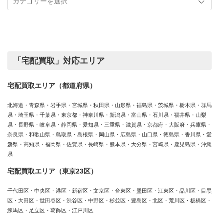
実
カ
績
テ
ゴ
リ
ー
「宅配買取」対応エリア
宅配買取エリア（都道府県）
北海道・青森県・岩手県・宮城県・秋田県・山形県・福島県・茨城県・栃木県・群馬
県・埼玉県・千葉県・東京都・神奈川県・新潟県・富山県・石川県・福井県・山梨
県・長野県・岐阜県・静岡県・愛知県・三重県・滋賀県・京都府・大阪府・兵庫県・
奈良県・和歌山県・鳥取県・島根県・岡山県・広島県・山口県・徳島県・香川県・愛
媛県・高知県・福岡県・佐賀県・長崎県・熊本県・大分県・宮崎県・鹿児島県・沖縄
県
宅配買取エリア（東京23区）
千代田区・中央区・港区・新宿区・文京区・台東区・墨田区・江東区・品川区・目黒
区・大田区・世田谷区・渋谷区・中野区・杉並区・豊島区・北区・荒川区・板橋区・
練馬区・足立区・葛飾区・江戸川区