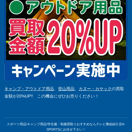
キャンプ・アウトドア用品
、
登山用品
、
カヌー・カヤック
の買取
金額が20%UP!! この機会にぜひお売りください！
スポーツ用品/キャンプ用品/学生服・制服買取りおすすめならテレビ番組紹介店A-
SPORTSにお任せ下さい！