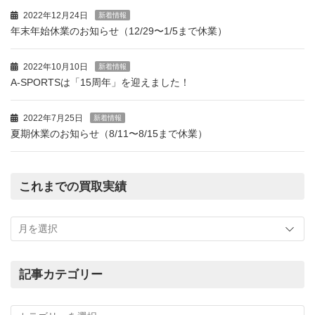
2022年12月24日
新着情報
年末年始休業のお知らせ（12/29〜1/5まで休業）
2022年10月10日
新着情報
A-SPORTSは「15周年」を迎えました！
2022年7月25日
新着情報
夏期休業のお知らせ（8/11〜8/15まで休業）
これまでの買取実績
こ
れ
ま
で
の
記事カテゴリー
買
記
取
事