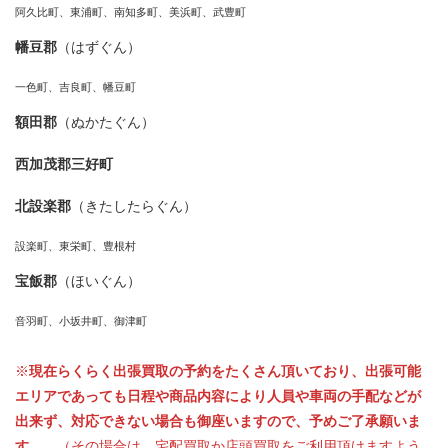
阿久比町、東浦町、南知多町、美浜町、武豊町
幡豆郡
（はずぐん）
一色町、吉良町、幡豆町
額田郡
（ぬかたぐん）
西加茂郡三好町
北設楽郡
（きたしたらぐん）
設楽町、東栄町、豊根村
宝飯郡
（ほいぐん）
音羽町、小坂井町、御津町
※
現在らくらく出張買取の予約をたくさん頂いており、出張可能
エリアであっても日程や商品内容により人員や車両の手配などが
出来ず、対応できない場合も御座いますので、予めご了承願いま
す。。
（その場合は、宅配買取か店頭買取をご利用頂けますよう