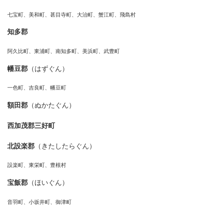
七宝町、美和町、甚目寺町、大治町、蟹江町、飛島村
知多郡
阿久比町、東浦町、南知多町、美浜町、武豊町
幡豆郡
（はずぐん）
一色町、吉良町、幡豆町
額田郡
（ぬかたぐん）
西加茂郡三好町
北設楽郡
（きたしたらぐん）
設楽町、東栄町、豊根村
宝飯郡
（ほいぐん）
音羽町、小坂井町、御津町