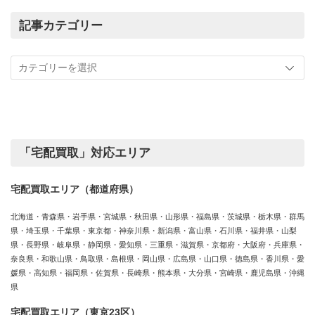
で
の
記事カテゴリー
買
記
取
事
実
カ
績
テ
ゴ
リ
ー
「宅配買取」対応エリア
宅配買取エリア（都道府県）
北海道・青森県・岩手県・宮城県・秋田県・山形県・福島県・茨城県・栃木県・群馬
県・埼玉県・千葉県・東京都・神奈川県・新潟県・富山県・石川県・福井県・山梨
県・長野県・岐阜県・静岡県・愛知県・三重県・滋賀県・京都府・大阪府・兵庫県・
奈良県・和歌山県・鳥取県・島根県・岡山県・広島県・山口県・徳島県・香川県・愛
媛県・高知県・福岡県・佐賀県・長崎県・熊本県・大分県・宮崎県・鹿児島県・沖縄
県
宅配買取エリア（東京23区）