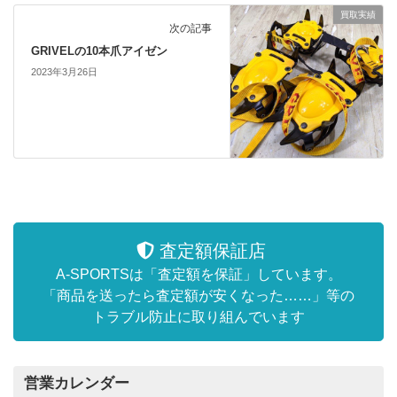
買取実績
次の記事
GRIVELの10本爪アイゼン
2023年3月26日
査定額保証店
A-SPORTSは「査定額を保証」しています。
「商品を送ったら査定額が安くなった……」等の
トラブル防止に取り組んでいます
営業カレンダー