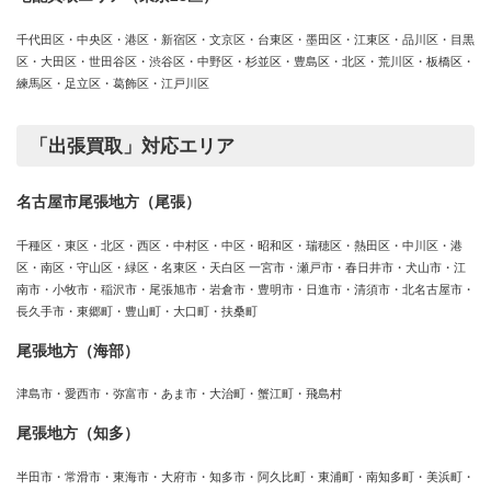
千代田区・中央区・港区・新宿区・文京区・台東区・墨田区・江東区・品川区・目黒
区・大田区・世田谷区・渋谷区・中野区・杉並区・豊島区・北区・荒川区・板橋区・
練馬区・足立区・葛飾区・江戸川区
「出張買取」対応エリア
名古屋市尾張地方（尾張）
千種区・東区・北区・西区・中村区・中区・昭和区・瑞穂区・熱田区・中川区・港
区・南区・守山区・緑区・名東区・天白区 一宮市・瀬戸市・春日井市・犬山市・江
南市・小牧市・稲沢市・尾張旭市・岩倉市・豊明市・日進市・清須市・北名古屋市・
長久手市・東郷町・豊山町・大口町・扶桑町
尾張地方（海部）
津島市・愛西市・弥富市・あま市・大治町・蟹江町・飛島村
尾張地方（知多）
半田市・常滑市・東海市・大府市・知多市・阿久比町・東浦町・南知多町・美浜町・