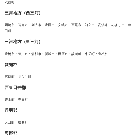
武豊町
三河地方（西三河）
岡崎市・碧南市・刈谷市・豊田市・安城市・西尾市・知立市・高浜市・みよし市・幸
田町
三河地方（東三河）
豊橋市・豊川市・蒲郡市・新城市・田原市・設楽町・東栄町・豊根村
愛知郡
東郷町、長久手町
西春日井郡
豊山町、春日町
丹羽郡
大口町、扶桑町
海部郡